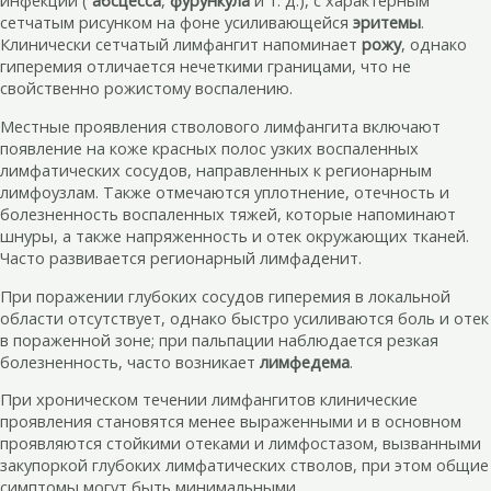
инфекции (
абсцесса
,
фурункула
и т. д.), с характерным
сетчатым рисунком на фоне усиливающейся
эритемы
.
Клинически сетчатый лимфангит напоминает
рожу
, однако
гиперемия отличается нечеткими границами, что не
свойственно рожистому воспалению.
Местные проявления стволового лимфангита включают
появление на коже красных полос узких воспаленных
лимфатических сосудов, направленных к регионарным
лимфоузлам. Также отмечаются уплотнение, отечность и
болезненность воспаленных тяжей, которые напоминают
шнуры, а также напряженность и отек окружающих тканей.
Часто развивается регионарный лимфаденит.
При поражении глубоких сосудов гиперемия в локальной
области отсутствует, однако быстро усиливаются боль и отек
в пораженной зоне; при пальпации наблюдается резкая
болезненность, часто возникает
лимфедема
.
При хроническом течении лимфангитов клинические
проявления становятся менее выраженными и в основном
проявляются стойкими отеками и лимфостазом, вызванными
закупоркой глубоких лимфатических стволов, при этом общие
симптомы могут быть минимальными.