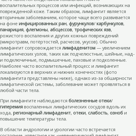
воспалительных процессов или инфекций, возникающих на
поврежденной коже. Таким образом, лимфангит является
вторичным заболеванием, которое чаще всего развивается
на фоне
инфицированных ран
,
фурункулов
/
карбункулов
,
панариция
,
флегмоны
,
абсцессов
,
трофических язв
,
рожистого воспаления и других кожных повреждений
(микротравм, потёртостей, расчесов, укусов). Обычно
лимфангит сопровождается
лимфаденитом
— увеличением
лимфатических узлов, таких как подчелюстные, шейные, над-
и подключичные, подмышечные, паховые и подколенные.
Наиболее часто воспалительный процесс и лимфангит
локализуются в верхних и нижних конечностях (фото
лимфангита представлены ниже), однако из-за обширности
лимфатической системы, заболевание может проявляться в
любой части тела.
При лимфангите наблюдаются
болезненные отеки
/
гиперемия
воспаленных лимфатических сосудов вдоль их
хода,
регионарный лимфаденит
,
отеки
,
слабость
,
озноб
и
повышение температуры тела.
В области андрологии и урологии часто встречается
состояние, известное как «невенерический лимфангит