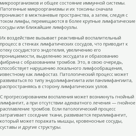
микроорганизмов и общее состояние иммунной системы.
Патогенные микроорганизмы и их токсины сначала
проникают в межтканевые пространства, а затем, следуя с
током лимфы, перемещаются в более крупные лимфатические
сосуды или ближайшие лимфоузлы.
Их воздействие вызывает реактивный воспалительный
процесс в стенках лимфатических сосудов, что приводит к
отеку сосудистого эндотелия, увеличению его
проницаемости, выделению экссудата и образованию
фибрина с образованием тромбов. Это, в свою очередь,
способствует нарушению локального лимфообращения,
известному как лимфостаз. Патологический процесс может
развиваться по типу эндолимфангиита или панлимфангиита,
распространяясь в сторону лимфатических узлов.
С прогрессированием воспаления может возникнуть гнойный
лимфангит, а при отсутствии адекватного лечения — гнойное
расплавление тромбов. Если патологический процесс
затрагивает соседние ткани, развивается перилимфангит,
который может поражать мышцы, кровеносные сосуды,
суставы и другие структуры.