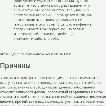
облегчение и улучшение состояния. Однако
есть и те, кто сталкивался с рецидивами, что
вызывает у них беспокойство. В социальных
сетях можно встретить обсуждения о том, как
важно следить за своим здоровьем и не
игнорировать симптомы. В целом, лимфангит
воспринимается как серьезное, но вполне
излечимое заболевание, требующее
внимания и заботы о себе.
https://youtube.com/watch?v=SueMCnNTItM
Причины
Этиологическим фактором неспецифического лимфангита
выступает патогенная гноеродная микрофлора. К наиболее
распространённым возбудителям данного заболевания
относятся
кокковая флора
(
золотистый стафилококк
и бета-
гемолитический стрептококк),
синегнойная палочка
,
кишечная
палочка
,
протей
, как в виде монокультуры, так и в различных
комбинациях. У пациентов с иммунодефицитом также могут