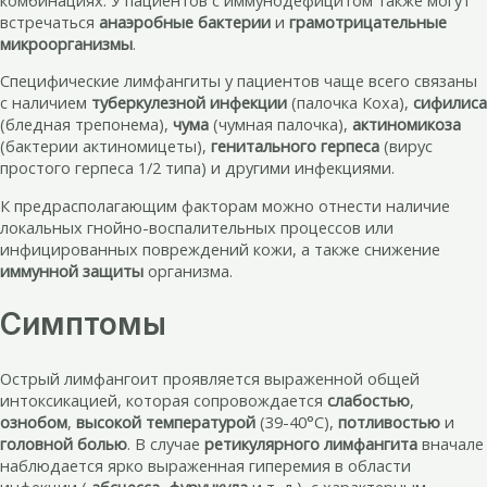
встречаться
анаэробные бактерии
и
грамотрицательные
микроорганизмы
.
Специфические лимфангиты у пациентов чаще всего связаны
с наличием
туберкулезной инфекции
(палочка Коха),
сифилиса
(бледная трепонема),
чума
(чумная палочка),
актиномикоза
(бактерии актиномицеты),
генитального герпеса
(вирус
простого герпеса 1/2 типа) и другими инфекциями.
К предрасполагающим факторам можно отнести наличие
локальных гнойно-воспалительных процессов или
инфицированных повреждений кожи, а также снижение
иммунной защиты
организма.
Симптомы
Острый лимфангоит проявляется выраженной общей
интоксикацией, которая сопровождается
слабостью
,
ознобом
,
высокой температурой
(39-40°С),
потливостью
и
головной болью
. В случае
ретикулярного лимфангита
вначале
наблюдается ярко выраженная гиперемия в области