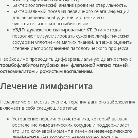
Бактериологический анализ крови на стерильность.
Бактериальный посев из первичного очага инфекции
для выявления возбудителя и оценки его
чувствительности к антибиотикам.
УЗДГ
/
дуплексное сканирование
/
КТ
. Эти методы
позволяют визуализировать сужение лимфатических
сосудов и уплотнение мягких тканей, а также оценить
степень распространения патологического процесса.
Необходимо проводить дифференциальную диагностику с
тромбофлебитом глубоких вен
,
флегмоной мягких тканей
,
остеомиелитом
и
рожистым воспалением
.
Лечение лимфангита
Независимо от места лечения, терапия данного заболевания
включает в себя следующие этапы:
Устранение первичного источника, который вызвал
воспаление лимфатических сосудов и поддерживает
его. Это ключевой момент в лечении
невенерического
лимфангита
, без которого невозможно достичь