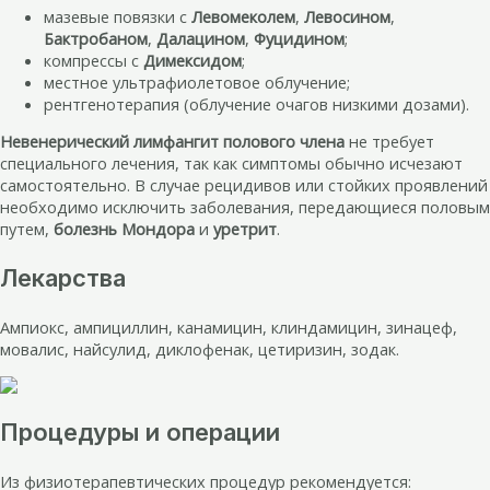
мазевые повязки с
Левомеколем
,
Левосином
,
Бактробаном
,
Далацином
,
Фуцидином
;
компрессы с
Димексидом
;
местное ультрафиолетовое облучение;
рентгенотерапия (облучение очагов низкими дозами).
Невенерический лимфангит полового члена
не требует
специального лечения, так как симптомы обычно исчезают
самостоятельно. В случае рецидивов или стойких проявлений
необходимо исключить заболевания, передающиеся половым
путем,
болезнь Мондора
и
уретрит
.
Лекарства
Ампиокс, ампициллин, канамицин, клиндамицин, зинацеф,
мовалис, найсулид, диклофенак, цетиризин, зодак.
Процедуры и операции
Из физиотерапевтических процедур рекомендуется: