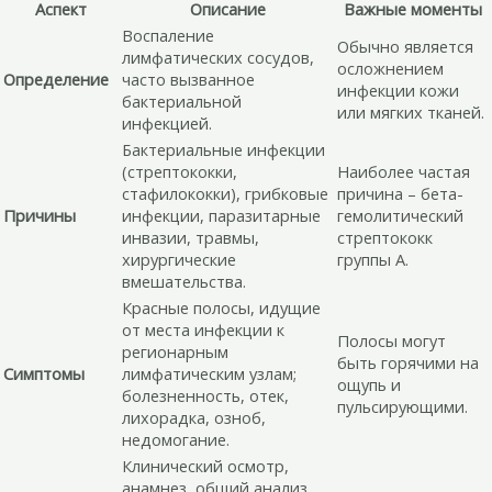
Аспект
Описание
Важные моменты
Воспаление
Обычно является
лимфатических сосудов,
осложнением
Определение
часто вызванное
инфекции кожи
бактериальной
или мягких тканей.
инфекцией.
Бактериальные инфекции
(стрептококки,
Наиболее частая
стафилококки), грибковые
причина – бета-
Причины
инфекции, паразитарные
гемолитический
инвазии, травмы,
стрептококк
хирургические
группы А.
вмешательства.
Красные полосы, идущие
от места инфекции к
Полосы могут
регионарным
быть горячими на
Симптомы
лимфатическим узлам;
ощупь и
болезненность, отек,
пульсирующими.
лихорадка, озноб,
недомогание.
Клинический осмотр,
анамнез, общий анализ