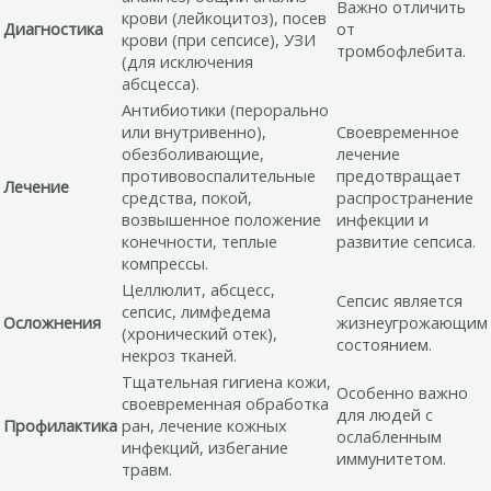
Важно отличить
крови (лейкоцитоз), посев
Диагностика
от
крови (при сепсисе), УЗИ
тромбофлебита.
(для исключения
абсцесса).
Антибиотики (перорально
или внутривенно),
Своевременное
обезболивающие,
лечение
противовоспалительные
предотвращает
Лечение
средства, покой,
распространение
возвышенное положение
инфекции и
конечности, теплые
развитие сепсиса.
компрессы.
Целлюлит, абсцесс,
Сепсис является
сепсис, лимфедема
Осложнения
жизнеугрожающим
(хронический отек),
состоянием.
некроз тканей.
Тщательная гигиена кожи,
Особенно важно
своевременная обработка
для людей с
Профилактика
ран, лечение кожных
ослабленным
инфекций, избегание
иммунитетом.
травм.