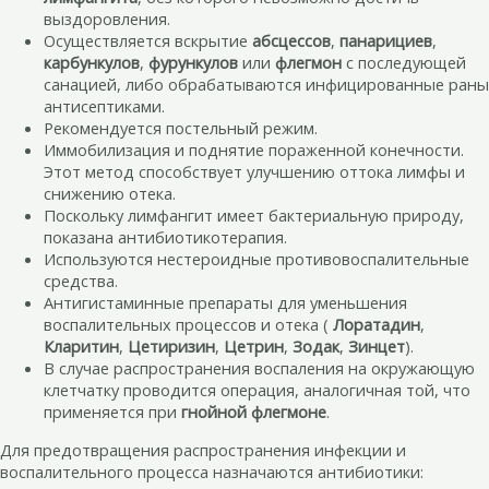
выздоровления.
Осуществляется вскрытие
абсцессов
,
панарициев
,
карбункулов
,
фурункулов
или
флегмон
с последующей
санацией, либо обрабатываются инфицированные раны
антисептиками.
Рекомендуется постельный режим.
Иммобилизация и поднятие пораженной конечности.
Этот метод способствует улучшению оттока лимфы и
снижению отека.
Поскольку лимфангит имеет бактериальную природу,
показана антибиотикотерапия.
Используются нестероидные противовоспалительные
средства.
Антигистаминные препараты для уменьшения
воспалительных процессов и отека (
Лоратадин
,
Кларитин
,
Цетиризин
,
Цетрин
,
Зодак
,
Зинцет
).
В случае распространения воспаления на окружающую
клетчатку проводится операция, аналогичная той, что
применяется при
гнойной флегмоне
.
Для предотвращения распространения инфекции и
воспалительного процесса назначаются антибиотики: