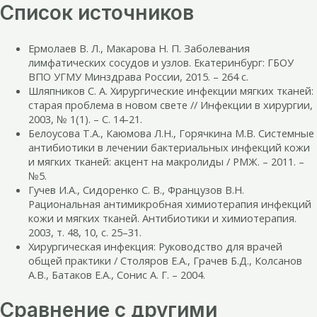
Список источников
Ермолаев В. Л., Макарова Н. П. Заболевания
лимфатических сосудов и узлов. Екатеринбург: ГБОУ
ВПО УГМУ Минздрава России, 2015. – 264 с.
Шляпников С. А. Хирургические инфекции мягких тканей:
старая проблема в новом свете // Инфекции в хирургии,
2003, № 1(1). – С. 14-21.
Белоусова Т.А., Каюмова Л.Н., Горячкина М.В. Системные
антибиотики в лечении бактериальных инфекций кожи
и мягких тканей: акцент на макролиды / РМЖ. – 2011. –
№5.
Гучев И.А., Сидоренко С. В., Французов В.Н.
Рациональная антимикробная химиотерапия инфекций
кожи и мягких тканей. Антибиотики и химиотерапия.
2003, т. 48, 10, с. 25–31.
Хирургическая инфекция: Руководство для врачей
общей практики / Столяров Е.А., Грачев Б.Д., Колсанов
А.В., Батаков Е.А., Сонис А. Г. – 2004.
Сравнение с другими