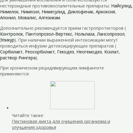
нестероидные противовоспалительные препараты:
Найсулид
,
Нимелок
,
Нимесил
,
Нимесулид
,
Диклофенак
,
Аркоксия
,
Апонил
,
Мовалис
,
Алгезикам
.
Дополнительно рекомендуется прием гастропротекторов (
Контролок
,
Пантопрозол-Вертекс
,
Нольпаза
,
Лансопрозол
,
Эпикур
). При наличии выраженной интоксикации могут
проводиться инфузии детоксицирующих препаратов (
Сорбилакт
,
Реосорбилакт
,
Гекодез
,
Неогемодез
,
Ксилат
,
раствор Рингера
).
При хроническом рецидивирующем лимфангите
применяются:
Читайте также:
Пектиновая диета для очищения организма и
улучшения здоровья