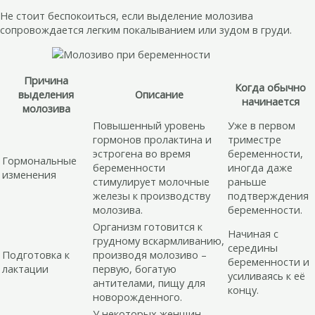
Не стоит беспокоиться, если выделение молозива
сопровождается легким покалыванием или зудом в груди.
Причина
Когда обычно
выделения
Описание
начинается
молозива
Повышенный уровень
Уже в первом
гормонов пролактина и
триместре
эстрогена во время
беременности,
Гормональные
беременности
иногда даже
изменения
стимулирует молочные
раньше
железы к производству
подтверждения
молозива.
беременности.
Организм готовится к
Начиная с
грудному вскармливанию,
середины
Подготовка к
производя молозиво –
беременности и
лактации
первую, богатую
усиливаясь к её
антителами, пищу для
концу.
новорожденного.
У некоторых женщин