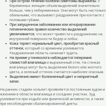
При остром течении болезни симптомы выражены
. У
беременных женщин объем выделений значительно
больше, чем у небеременных. Они могут быть настолько
обильными, что вызывают раздражение при контакте с
половыми губами.
При запущенном заболевании или игнорировании
гигиенических правил количество выделений
увеличивается
, что может привести к раздражению на
внутренней поверхности бедер и лобка.
Кожа теряет нормальный цвет, приобретая красный
оттенок
, который со временем усиливается.
Раздраженная область начинает зудеть.
На приеме у гинеколога наблюдается гиперемия
слизистой влагалища
и выраженный отек. На стенках
влагалища могут быть выделения белого или желтого
цвета, а зеленый оттенок считается наиболее опасным.
Выделения имеют болезненный цвет и неприятный
запах
.
На ранних стадиях кольпит проявляется постоянным зудом и
жжением в области влагалища и соседних участках. Зуд
усиливается при ходьбе или физической активности, а также
при несоблюдении сбалансированной диеты.