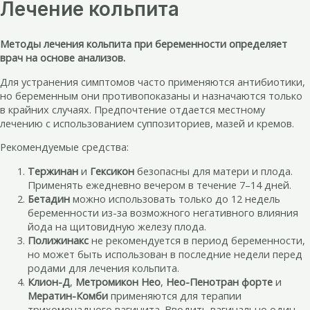
Лечение кольпита
Методы лечения кольпита при беременности определяет
врач на основе анализов.
Для устранения симптомов часто применяются антибиотики,
но беременным они противопоказаны и назначаются только
в крайних случаях. Предпочтение отдается местному
лечению с использованием суппозиториев, мазей и кремов.
Рекомендуемые средства:
Тержинан
и
Гексикон
безопасны для матери и плода.
Применять ежедневно вечером в течение 7–14 дней.
Бетадин
можно использовать только до 12 недель
беременности из-за возможного негативного влияния
йода на щитовидную железу плода.
Полижинакс
не рекомендуется в период беременности,
но может быть использован в последние недели перед
родами для лечения кольпита.
Клион-Д
,
Метромикон Нео
,
Нео-Пенотран форте
и
Мератин-Комби
применяются для терапии
трихомонадного вагинита. Вводить вагинально один