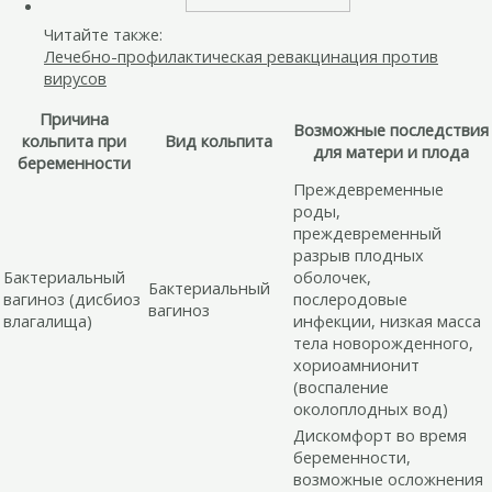
Читайте также:
Лечебно-профилактическая ревакцинация против
вирусов
Причина
Возможные последствия
кольпита при
Вид кольпита
для матери и плода
беременности
Преждевременные
роды,
преждевременный
разрыв плодных
Бактериальный
оболочек,
Бактериальный
вагиноз (дисбиоз
послеродовые
вагиноз
влагалища)
инфекции, низкая масса
тела новорожденного,
хориоамнионит
(воспаление
околоплодных вод)
Дискомфорт во время
беременности,
возможные осложнения