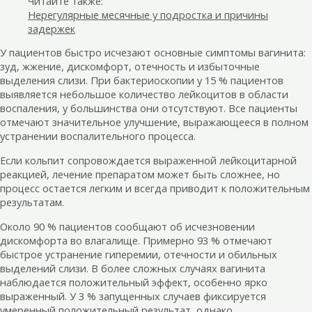
Читайте также:
Нерегулярные месячные у подростка и причины
задержек
У пациентов быстро исчезают основные симптомы вагинита:
зуд, жжение, дискомфорт, отечность и избыточные
выделения слизи. При бактериоскопии у 15 % пациентов
выявляется небольшое количество лейкоцитов в области
воспаления, у большинства они отсутствуют. Все пациенты
отмечают значительное улучшение, выражающееся в полном
устранении воспалительного процесса.
Если кольпит сопровождается выраженной лейкоцитарной
реакцией, лечение препаратом может быть сложнее, но
процесс остается легким и всегда приводит к положительным
результатам.
Около 90 % пациентов сообщают об исчезновении
дискомфорта во влагалище. Примерно 93 % отмечают
быстрое устранение гиперемии, отечности и обильных
выделений слизи. В более сложных случаях вагинита
наблюдается положительный эффект, особенно ярко
выраженный. У 3 % запущенных случаев фиксируется
умеренный положительный результат, однако