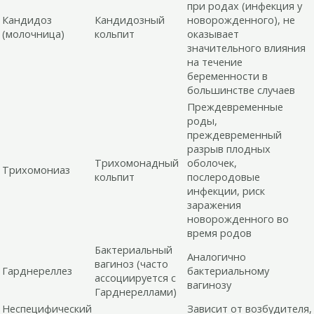
при родах (инфекция у
Кандидоз
Кандидозный
новорожденного), не
(молочница)
кольпит
оказывает
значительного влияния
на течение
беременности в
большинстве случаев
Преждевременные
роды,
преждевременный
разрыв плодных
Трихомонадный
оболочек,
Трихомониаз
кольпит
послеродовые
инфекции, риск
заражения
новорожденного во
время родов
Бактериальный
Аналогично
вагиноз (часто
Гарднереллез
бактериальному
ассоциируется с
вагинозу
Гарднереллами)
Неспецифический
Зависит от возбудителя,