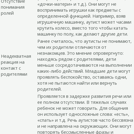
Отсутствие
«дочки-матери» и т.д.). Они могут не
понимания
воспринимать игрушки как предметы с
ролей
определенной функцией. Например, взяв
игрушечную машинку, аутист может часами
крутить колесо, вместо того чтобы катать
машинку по полу, как делают другие дети.
Ранее считалось, что аутисты не понимают,
чем их родители отличаются от
незнакомцев. Это мнение опровергнуто:
Неадекватная
находясь рядом с родителями, дети
реакция на
меньше сосредотачиваются на выполнении
контакт с
каких-либо действий. Младшие дети могут
родителями
проявлять беспокойство, оставаясь одни,
хотя не пытаются найти или вернуть
родителей.
Проявляется в задержке развития речи или
ее полном отсутствии. В тяжелых случаях
ребенок не может говорить. Для общения
он использует односложные слова: «есть»,
«спать» и т.д. Речь аутистов часто бессвязна
и не направлена на окружающих. Они могут
повторять бессмысленные фразы и