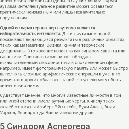
значительно снижается. Однако в случаях легкой формы
аутизма интеллектуальное развитие может оставаться
практически неизменным или лишь незначительно
нарушенным.
Одной из характерных черт аутизма является
избирательность интеллекта.
Дети с аутизмом порой
показывают выдающиеся результаты в различных областях,
таких как математика, физика, химия и творческие
дисциплины. Это явление известно как синдром саванта или
савантизм. При савантизме аутист обладает
исключительными способностями в определенной сфере,
например, имеет фотографическую память или может быстро
выполнять сложные арифметические операции в уме, в то
время как в других областях знаний его успехи могут быть
значительно ниже.
Существует мнение, что многие известные личности в той
или иной степени имели аутичные черты. К числу таких
людей относятся Альберт Эйнштейн, Вуди Аллен, Энди
Уорхол, Леонардо да Винчи и многие другие.
5 Синдром Аспергера