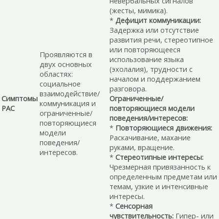
невербальных сигналов
(жесты, мимика).
*
Дефицит коммуникации:
Задержка или отсутствие
развития речи, стереотипное
или повторяющееся
Проявляются в
использование языка
двух основных
(эхолалия), трудности с
областях:
началом и поддержанием
социальное
разговора.
взаимодействие/
Симптомы
Ограниченные/
коммуникация и
РАС
повторяющиеся модели
ограниченные/
поведения/интересов:
повторяющиеся
*
Повторяющиеся движения:
модели
Раскачивание, махание
поведения/
руками, вращение.
интересов.
*
Стереотипные интересы:
Чрезмерная привязанность к
определенным предметам или
темам, узкие и интенсивные
интересы.
*
Сенсорная
чувствительность:
Гипер- или