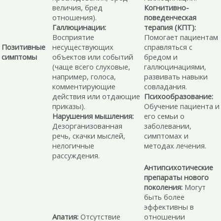
величия, бред
Когнитивно-
отношения).
поведенческая
Галлюцинации:
терапия (КПТ):
Восприятие
Помогает пациентам
Позитивные
несуществующих
справляться с
симптомы
объектов или событий
бредом и
(чаще всего слуховые,
галлюцинациями,
например, голоса,
развивать навыки
комментирующие
совладания.
действия или отдающие
Психообразование:
приказы).
Обучение пациента и
Нарушения мышления:
его семьи о
Дезорганизованная
заболевании,
речь, скачки мыслей,
симптомах и
нелогичные
методах лечения.
рассуждения.
Антипсихотические
препараты нового
поколения:
Могут
быть более
эффективны в
Апатия:
Отсутствие
отношении