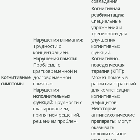
совладания.
Когнитивная
реабилитация:
Специальные
упражнения и
тренировки для
Нарушения внимания:
улучшения
Трудности с
когнитивных
концентрацией.
функций.
Нарушения памяти:
Когнитивно-
Проблемы с
поведенческая
кратковременной и
терапия (КПТ):
Когнитивные
долговременной
Может помочь в
симптомы
памятью.
развитии стратегий
Нарушения
для компенсации
исполнительных
когнитивных
функций:
Трудности с
дефицитов.
планированием,
Некоторые
принятием решений,
антипсихотические
решением проблем.
препараты:
Могут
оказывать
положительное
влияние на