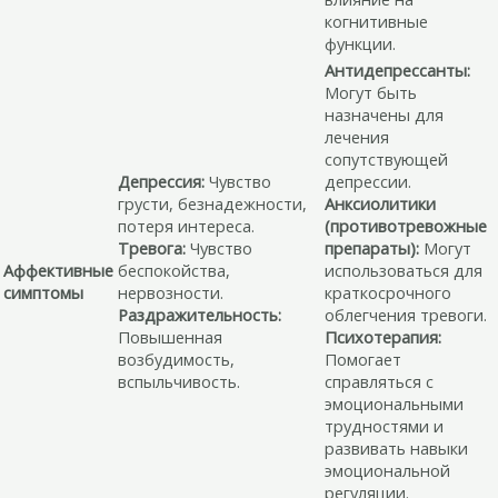
когнитивные
функции.
Антидепрессанты:
Могут быть
назначены для
лечения
сопутствующей
Депрессия:
Чувство
депрессии.
грусти, безнадежности,
Анксиолитики
потеря интереса.
(противотревожные
Тревога:
Чувство
препараты):
Могут
Аффективные
беспокойства,
использоваться для
симптомы
нервозности.
краткосрочного
Раздражительность:
облегчения тревоги.
Повышенная
Психотерапия:
возбудимость,
Помогает
вспыльчивость.
справляться с
эмоциональными
трудностями и
развивать навыки
эмоциональной
регуляции.