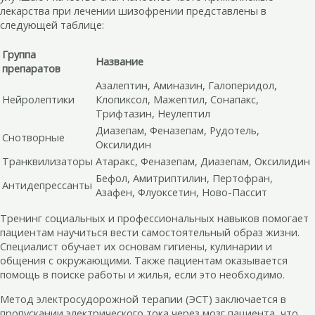
лекарства при лечении шизофрении представлены в
следующей таблице:
Группа
Название
препаратов
Азалептин, Аминазин, Галоперидол,
Нейролептики
Клопиксол, Мажептил, Сонапакс,
Трифтазин, Неулептил
Диазепам, Феназепам, Рудотель,
Снотворные
Оксилидин
Транквилизаторы
Атаракс, Феназепам, Диазепам, Оксилидин
Бефол, Амитриптилин, Пертофран,
Антидепрессанты
Азафен, Флуоксетин, Ново-Пассит
Тренинг социальных и профессиональных навыков помогает
пациентам научиться вести самостоятельный образ жизни.
Специалист обучает их основам гигиены, кулинарии и
общения с окружающими. Также пациентам оказывается
помощь в поиске работы и жилья, если это необходимо.
Метод электросудорожной терапии (ЭСТ) заключается в
пропускании электрического тока через мозг пациента, что