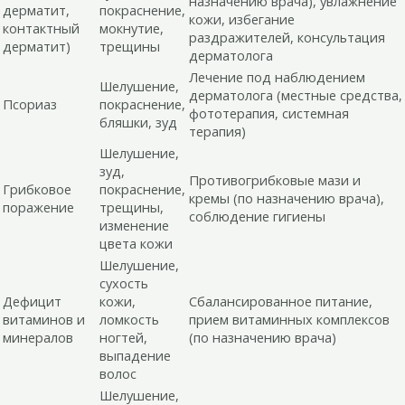
назначению врача), увлажнение
дерматит,
покраснение,
кожи, избегание
контактный
мокнутие,
раздражителей, консультация
дерматит)
трещины
дерматолога
Лечение под наблюдением
Шелушение,
дерматолога (местные средства,
Псориаз
покраснение,
фототерапия, системная
бляшки, зуд
терапия)
Шелушение,
зуд,
Противогрибковые мази и
Грибковое
покраснение,
кремы (по назначению врача),
поражение
трещины,
соблюдение гигиены
изменение
цвета кожи
Шелушение,
сухость
Дефицит
кожи,
Сбалансированное питание,
витаминов и
ломкость
прием витаминных комплексов
минералов
ногтей,
(по назначению врача)
выпадение
волос
Шелушение,