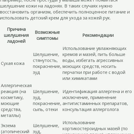
шелушение кожи на ладонях. В таких случаях нужно
восстановить организм, обеспечить полноценное питание и
использовать детский крем для ухода за кожей рук.
Причина
Возможные
шелушения
Рекомендации
симптомы
ладоней
Использование увлажняющих
Шелушение,
кремов и мазей, пить больше
стянутость,
воды, избегать агрессивных
Сухая кожа
покраснение,
моющих средств, носить
зуд
перчатки при работе с водой
или химикатами
Аллергическая
реакция (на
Шелушение,
Идентификация аллергена и его
косметику,
зуд,
исключение, применение
моющие
покраснение,
антигистаминных препаратов,
средства,
сыпь, отеки
консультация аллерголога
металлы)
Использование
Экзема
Шелушение,
кортикостероидных мазей (по
(атопический
зуд,