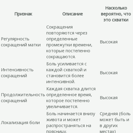
Насколько
Признак
Описание
вероятно, что
это схватки
Сокращения
повторяются через
Регулярность
определенные
Высокая
сокращений матки
промежутки времени,
которые постепенно
сокращаются.
Боль усиливается с
Интенсивность
каждой схваткой и
Высокая
сокращений
становится более
интенсивной.
Каждая схватка длится
Продолжительность
определенное время,
Высокая
сокращений
которое постепенно
увеличивается.
Боль начинается внизу
Средняя (боль
живота и может
может быть и
Локализация боли
распространяться на
в других
поясницу.
местах)