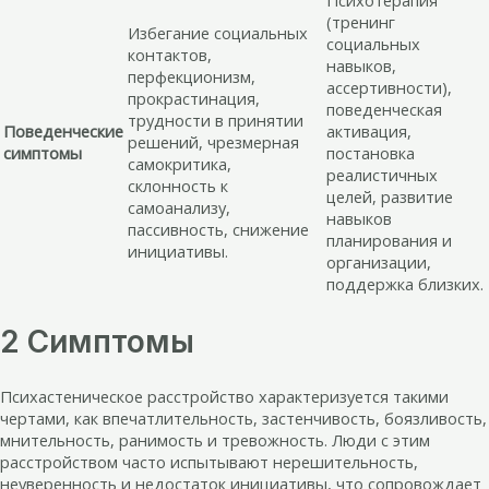
Психотерапия
(тренинг
Избегание социальных
социальных
контактов,
навыков,
перфекционизм,
ассертивности),
прокрастинация,
поведенческая
трудности в принятии
Поведенческие
активация,
решений, чрезмерная
симптомы
постановка
самокритика,
реалистичных
склонность к
целей, развитие
самоанализу,
навыков
пассивность, снижение
планирования и
инициативы.
организации,
поддержка близких.
2 Симптомы
Психастеническое расстройство характеризуется такими
чертами, как впечатлительность, застенчивость, боязливость,
мнительность, ранимость и тревожность. Люди с этим
расстройством часто испытывают нерешительность,
неуверенность и недостаток инициативы, что сопровождает