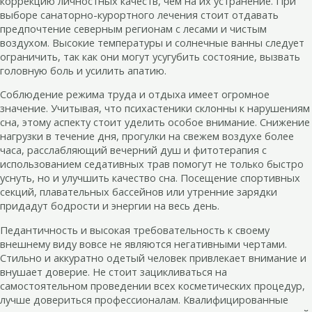
коррекцию личностных качеств, чем на их устранение. При
выборе санаторно-курортного лечения стоит отдавать
предпочтение северным регионам с лесами и чистым
воздухом. Высокие температуры и солнечные ванны следует
ограничить, так как они могут усугубить состояние, вызвать
головную боль и усилить апатию.
Соблюдение режима труда и отдыха имеет огромное
значение. Учитывая, что психастеники склонны к нарушениям
сна, этому аспекту стоит уделить особое внимание. Снижение
нагрузки в течение дня, прогулки на свежем воздухе более
часа, расслабляющий вечерний душ и фитотерапия с
использованием седативных трав помогут не только быстро
уснуть, но и улучшить качество сна. Посещение спортивных
секций, плавательных бассейнов или утренние зарядки
придадут бодрости и энергии на весь день.
Педантичность и высокая требовательность к своему
внешнему виду вовсе не являются негативными чертами.
Стильно и аккуратно одетый человек привлекает внимание и
внушает доверие. Не стоит зацикливаться на
самостоятельном проведении всех косметических процедур,
лучше довериться профессионалам. Квалифицированные