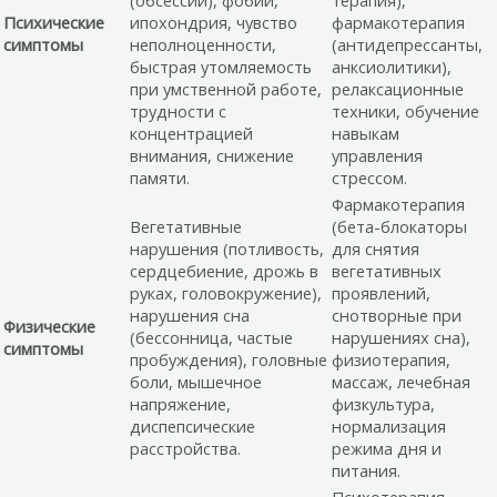
(обсессии), фобии,
терапия),
Психические
ипохондрия, чувство
фармакотерапия
симптомы
неполноценности,
(антидепрессанты,
быстрая утомляемость
анксиолитики),
при умственной работе,
релаксационные
трудности с
техники, обучение
концентрацией
навыкам
внимания, снижение
управления
памяти.
стрессом.
Фармакотерапия
Вегетативные
(бета-блокаторы
нарушения (потливость,
для снятия
сердцебиение, дрожь в
вегетативных
руках, головокружение),
проявлений,
нарушения сна
снотворные при
Физические
(бессонница, частые
нарушениях сна),
симптомы
пробуждения), головные
физиотерапия,
боли, мышечное
массаж, лечебная
напряжение,
физкультура,
диспепсические
нормализация
расстройства.
режима дня и
питания.