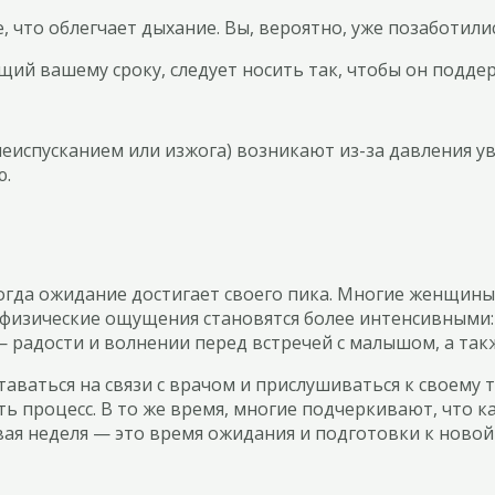
, что облегчает дыхание. Вы, вероятно, уже позаботил
ий вашему сроку, следует носить так, чтобы он поддерж
еиспусканием или изжога) возникают из-за давления у
ю.
огда ожидание достигает своего пика. Многие женщин
физические ощущения становятся более интенсивными: 
— радости и волнении перед встречей с малышом, а так
аваться на связи с врачом и прислушиваться к своему
ь процесс. В то же время, многие подчеркивают, что к
вая неделя — это время ожидания и подготовки к ново