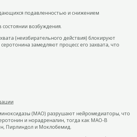
ждающихся подавленностью и снижением
в состоянии возбуждения.
хвата (неизбирательного действия) блокируют
серотонина замедляют процесс его захвата, что
дации
миноксидазы (МАО) разрушают нейромедиаторы, что
серотонин и норадреналин, тогда как МАО-В
ин, Пирлиндол и Моклобемид.