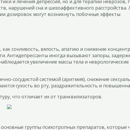
ки и лечения депрессий, но и для терапии неврозов, п
ств, нарушений сна и шизоаффективного расстройства.
ии дозировок могут возникнуть побочные эффекты:
как сонливость, вялость, апатию и снижение концентр
и. Антидепрессанты иногда вызывают запоры, задержку
наблюдается увеличение массы тела и неврологические 
ечно-сосудистой системой (аритмия), снижение сексуал
чаются сухость во рту, раздражительность и повышенна
уру, что отличает их от транквилизаторов.
 основные группы психотропных препаратов, которые ч