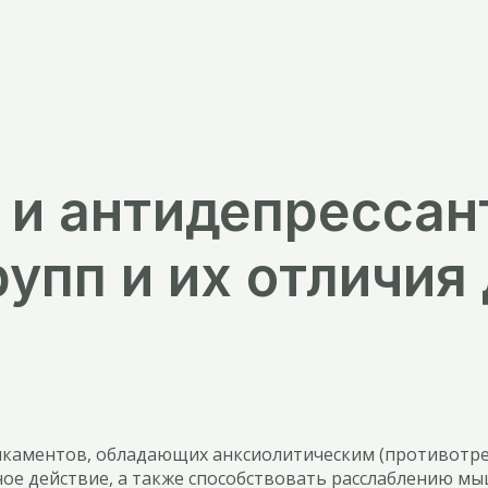
 и антидепрессан
упп и их отличия
икаментов, обладающих анксиолитическим (противотр
ое действие, а также способствовать расслаблению м