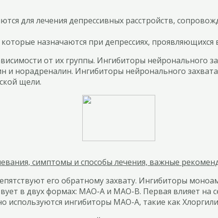
ются для лечения депрессивных расстройств, сопрово
 которые назначаются при депрессиях, проявляющихся 
висимости от их группы. Ингибиторы нейронального за
н и норадреналин. Ингибиторы нейронального захвата 
ской щели.
левания, симптомы и способы лечения, важные рекомен
епятствуют его обратному захвату. Ингибиторы моноа
ует в двух формах: МАО-А и МАО-В. Первая влияет на 
но используются ингибиторы МАО-А, такие как Хлоргил