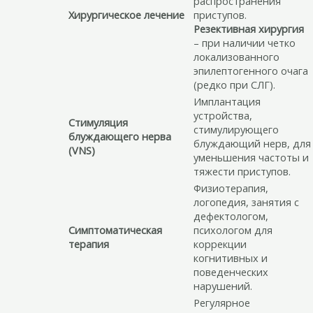
распространения
Хирургическое лечение
приступов.
Резективная хирургия
– при наличии четко
локализованного
эпилептогенного очага
(редко при СЛГ).
Имплантация
устройства,
Стимуляция
стимулирующего
блуждающего нерва
блуждающий нерв, для
(VNS)
уменьшения частоты и
тяжести приступов.
Физиотерапия,
логопедия, занятия с
дефектологом,
Симптоматическая
психологом для
терапия
коррекции
когнитивных и
поведенческих
нарушений.
Регулярное