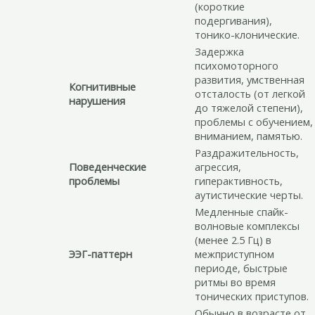
(короткие
подергивания),
тонико-клонические.
Задержка
психомоторного
развития, умственная
Когнитивные
отсталость (от легкой
нарушения
до тяжелой степени),
проблемы с обучением,
вниманием, памятью.
Раздражительность,
Поведенческие
агрессия,
проблемы
гиперактивность,
аутистические черты.
Медленные спайк-
волновые комплексы
(менее 2.5 Гц) в
ЭЭГ-паттерн
межприступном
периоде, быстрые
ритмы во время
тонических приступов.
Обычно в возрасте от