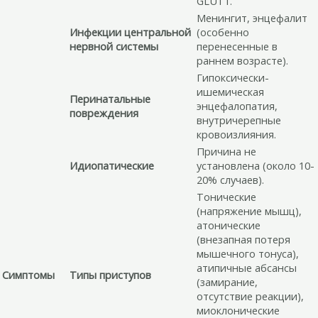
GLUT1.
Менингит, энцефалит
Инфекции центральной
(особенно
нервной системы
перенесенные в
раннем возрасте).
Гипоксически-
ишемическая
Перинатальные
энцефалопатия,
повреждения
внутричерепные
кровоизлияния.
Причина не
Идиопатические
установлена (около 10-
20% случаев).
Тонические
(напряжение мышц),
атонические
(внезапная потеря
мышечного тонуса),
атипичные абсансы
Симптомы
Типы приступов
(замирание,
отсутствие реакции),
миоклонические