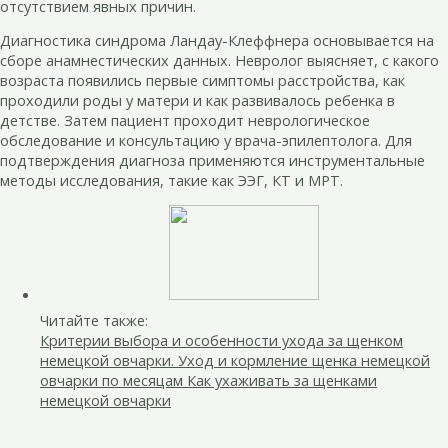
отсутствием явных причин.
Диагностика синдрома Ландау-Клеффнера основывается на
сборе анамнестических данных. Невролог выясняет, с какого
возраста появились первые симптомы расстройства, как
проходили роды у матери и как развивалось ребенка в
детстве. Затем пациент проходит неврологическое
обследование и консультацию у врача-эпилептолога. Для
подтверждения диагноза применяются инструментальные
методы исследования, такие как ЭЭГ, КТ и МРТ.
Читайте также:
Критерии выбора и особенности ухода за щенком
немецкой овчарки. Уход и кормление щенка немецкой
овчарки по месяцам Как ухаживать за щенками
немецкой овчарки