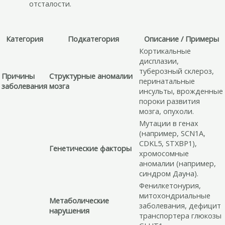
отсталости.
Категория
Подкатегория
Описание / Примеры
Кортикальные
дисплазии,
туберозный склероз,
Причины
Структурные аномалии
перинатальные
заболевания
мозга
инсульты, врожденные
пороки развития
мозга, опухоли.
Мутации в генах
(например, SCN1A,
CDKL5, STXBP1),
Генетические факторы
хромосомные
аномалии (например,
синдром Дауна).
Фенилкетонурия,
митохондриальные
Метаболические
заболевания, дефицит
нарушения
транспортера глюкозы