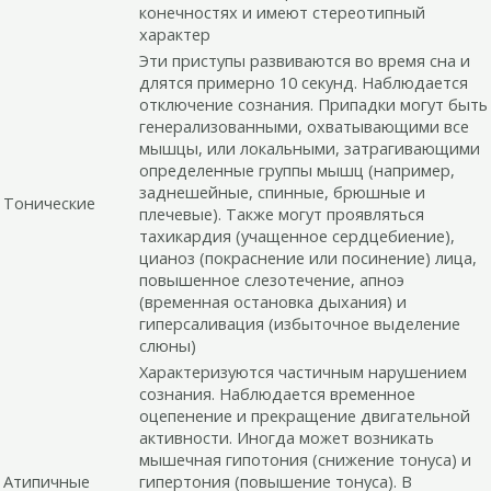
конечностях и имеют стереотипный
характер
Эти приступы развиваются во время сна и
длятся примерно 10 секунд. Наблюдается
отключение сознания. Припадки могут быть
генерализованными, охватывающими все
мышцы, или локальными, затрагивающими
определенные группы мышц (например,
заднешейные, спинные, брюшные и
Тонические
плечевые). Также могут проявляться
тахикардия (учащенное сердцебиение),
цианоз (покраснение или посинение) лица,
повышенное слезотечение, апноэ
(временная остановка дыхания) и
гиперсаливация (избыточное выделение
слюны)
Характеризуются частичным нарушением
сознания. Наблюдается временное
оцепенение и прекращение двигательной
активности. Иногда может возникать
мышечная гипотония (снижение тонуса) и
Атипичные
гипертония (повышение тонуса). В