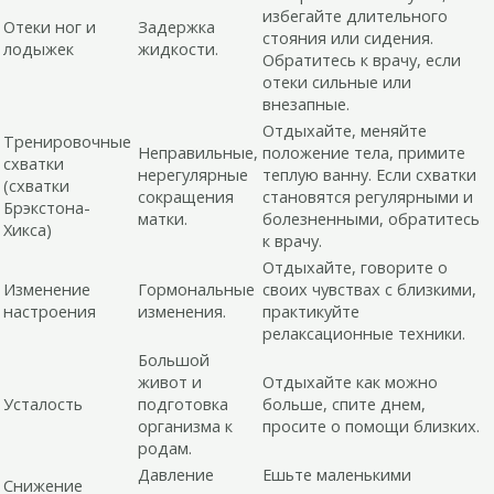
избегайте длительного
Отеки ног и
Задержка
стояния или сидения.
лодыжек
жидкости.
Обратитесь к врачу, если
отеки сильные или
внезапные.
Отдыхайте, меняйте
Тренировочные
Неправильные,
положение тела, примите
схватки
нерегулярные
теплую ванну. Если схватки
(схватки
сокращения
становятся регулярными и
Брэкстона-
матки.
болезненными, обратитесь
Хикса)
к врачу.
Отдыхайте, говорите о
Изменение
Гормональные
своих чувствах с близкими,
настроения
изменения.
практикуйте
релаксационные техники.
Большой
живот и
Отдыхайте как можно
Усталость
подготовка
больше, спите днем,
организма к
просите о помощи близких.
родам.
Давление
Ешьте маленькими
Снижение