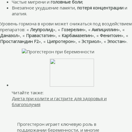
Частые мигрени и
головные боли
;
Внезапное ухудшение памяти,
потеря концентрации
и
апатия.
Уровень гормона в крови может снижаться под воздействием
препаратов: «
Леупролид
», «
Гозерелин
», «
Ампициллин
», «
Даназол
», «
Правастатин
», «
Карбамазепин
», «
Фенитоин
», «
Простагландин F2
», «
Ципротерон
», «
Эстриол
», «
Эпостан
».
Читайте также:
Диета при колите и гастрите для здоровья и
благополучия
Прогестерон играет ключевую роль в
поддержании беременности, и многие