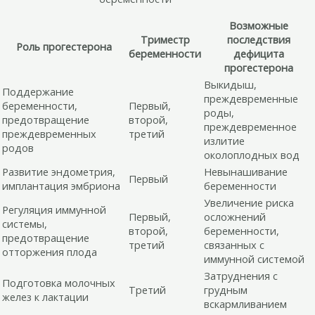
Возможные
Триместр
последствия
Роль прогестерона
беременности
дефицита
прогестерона
Выкидыш,
Поддержание
преждевременные
беременности,
Первый,
роды,
предотвращение
второй,
преждевременное
преждевременных
третий
излитие
родов
околоплодных вод
Развитие эндометрия,
Невынашивание
Первый
имплантация эмбриона
беременности
Увеличение риска
Регуляция иммунной
Первый,
осложнений
системы,
второй,
беременности,
предотвращение
третий
связанных с
отторжения плода
иммунной системой
Затруднения с
Подготовка молочных
Третий
грудным
желез к лактации
вскармливанием