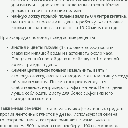
для клизмы — достаточно половины стакана. Клизмы
делают на ночь в течение недели.
Чайную ложку горькой полыни залить 0,4 литра кипятка
,
настаивать и процедить. Давать ребенку 1-2 столовые
ложки настоя три раза в день за 15-20 минут до еды.
При аскаридах подойдут следующие рецепты:
Листья и цветы пижмы
(3 столовые ложки) залить
стаканом кипящей воды и настаивать около часа.
Процеженный настой давать ребенку по 1 столовой
ложке трижды в день.
Семена цитварной полыни
измельчить, взять 1
столовую ложку, смешать с медом и дать малышу между
обедом и ужином. После этого рекомендуется
слабительное, например, сульфат магния. В этот день
лучше соблюдать диету для более эффективного
выведения глистов.
Тыквенные семечки
— одно из самых эффективных средств
против ленточных глистов у детей. Используются семена
голозерной тыквы, которые очищают и измельчают в
порошок. На 300 граммов семечек берут 100 граммов меда,