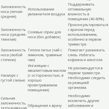
Поддерживать
Заложенность
Использование
оптимальную
носа (легкая-
увлажнителя воздуха
влажность в
средняя)
помещении (40-60%).
Проконсультироваться
Заложенность
с врачом перед
Солевые спреи для
носа (средняя-
использованием,
носа (без добавок)
тяжелая)
особенно в первом
триместре.
Заложенность
Теплое питье (чай с
Помогает разжижать
носа (любой
лимоном, травяные
слизь. Избегать
степени)
чаи)
кофеина и алкоголя.
Ингаляции с
Не рекомендуется в
эвкалиптовым маслом
первом триместре.
Насморк с
(с осторожностью, в
Необходимо следить
густой слизью
хорошо
за реакцией
проветриваемом
организма.
помещении)
Необходимо
Сильная
исключить другие
заложенность,
Обращение к врачу
заболевания и
затрудняющая