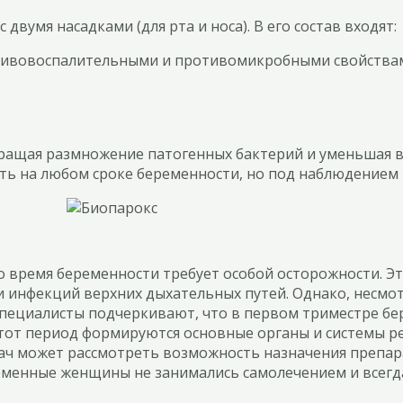
вумя насадками (для рта и носа). В его состав входят:
отивовоспалительными и противомикробными свойствам
ащая размножение патогенных бактерий и уменьшая во
ать на любом сроке беременности, но под наблюдением 
о время беременности требует особой осторожности. 
 инфекций верхних дыхательных путей. Однако, несмотр
Специалисты подчеркивают, что в первом триместре бе
этот период формируются основные органы и системы ре
рач может рассмотреть возможность назначения препар
ременные женщины не занимались самолечением и всегд