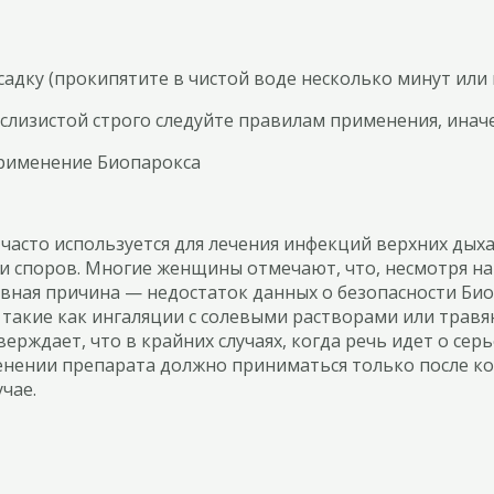
адку (прокипятите в чистой воде несколько минут или
слизистой строго следуйте правилам применения, инач
часто используется для лечения инфекций верхних дых
и споров. Многие женщины отмечают, что, несмотря н
новная причина — недостаток данных о безопасности Би
акие как ингаляции с солевыми растворами или травян
тверждает, что в крайних случаях, когда речь идет о с
енении препарата должно приниматься только после ко
чае.