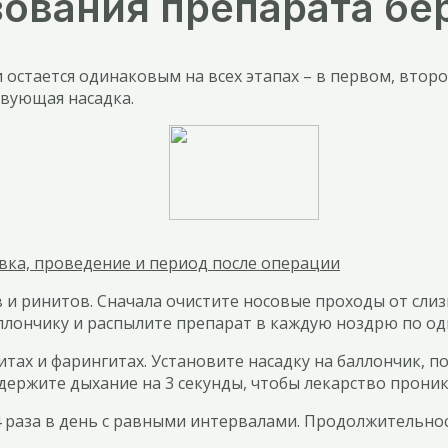
зования препарата б
остается одинаковым на всех этапах – в первом, второ
твующая насадка.
вка, проведение и период после операции
 и ринитов. Сначала очистите носовые проходы от сли
аллончику и распылите препарат в каждую ноздрю по од
тах и фарингитах. Установите насадку на баллончик, пом
держите дыхание на 3 секунды, чтобы лекарство проник
раза в день с равными интервалами. Продолжительность