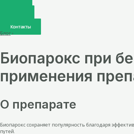
Главная
О нас
Услуги
Врачи
Контакты
Блог
›
Биопарокс при б
применения преп
О препарате
Биопарокс сохраняет популярность благодаря эффекти
путей.