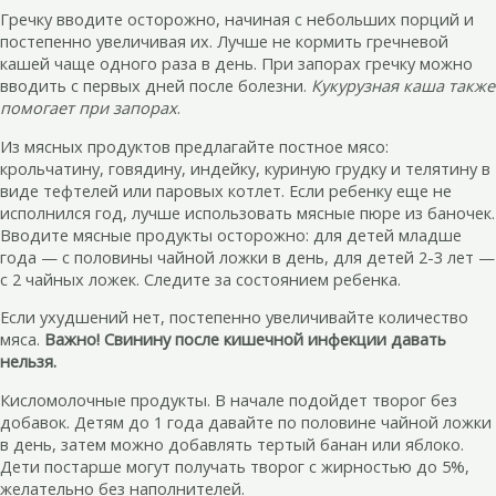
Гречку вводите осторожно, начиная с небольших порций и
постепенно увеличивая их. Лучше не кормить гречневой
кашей чаще одного раза в день. При запорах гречку можно
вводить с первых дней после болезни.
Кукурузная каша также
помогает при запорах
.
Из мясных продуктов предлагайте постное мясо:
крольчатину, говядину, индейку, куриную грудку и телятину в
виде тефтелей или паровых котлет. Если ребенку еще не
исполнился год, лучше использовать мясные пюре из баночек.
Вводите мясные продукты осторожно: для детей младше
года — с половины чайной ложки в день, для детей 2-3 лет —
с 2 чайных ложек. Следите за состоянием ребенка.
Если ухудшений нет, постепенно увеличивайте количество
мяса.
Важно! Свинину после кишечной инфекции давать
нельзя.
Кисломолочные продукты. В начале подойдет творог без
добавок. Детям до 1 года давайте по половине чайной ложки
в день, затем можно добавлять тертый банан или яблоко.
Дети постарше могут получать творог с жирностью до 5%,
желательно без наполнителей.