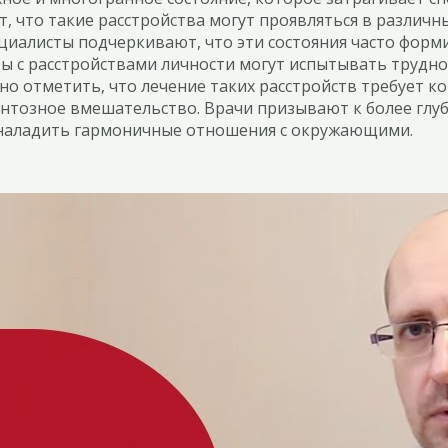
 что такие расстройства могут проявляться в различн
циалисты подчеркивают, что эти состояния часто форми
ты с расстройствами личности могут испытывать трудн
жно отметить, что лечение таких расстройств требует 
ентозное вмешательство. Врачи призывают к более глу
 наладить гармоничные отношения с окружающими.