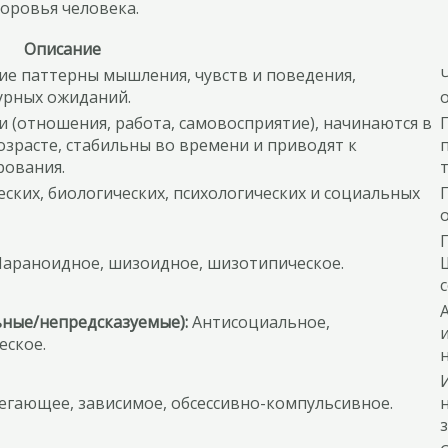
доровья человека.
Описание
е паттерны мышления, чувств и поведения,
урных ожиданий.
 (отношения, работа, самовосприятие), начинаются в
зрасте, стабильны во времени и приводят к
рования.
ских, биологических, психологических и социальных
араноидное, шизоидное, шизотипическое.
ьные/непредсказуемые):
Антисоциальное,
еское.
гающее, зависимое, обсессивно-компульсивное.
з