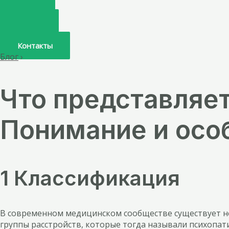
Главная
О нас
Услуги
Врачи
Контакты
Блог
›
Что представляет
Понимание и осо
1 Классификация
В современном медицинском сообществе существует не
группы расстройств, которые тогда называли психопат