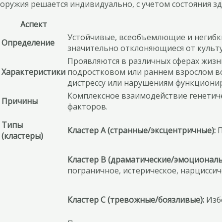
оружия решается индивидуально, с учетом состояния з
Аспект
Устойчивые, всеобъемлющие и негибки
Определение
значительно отклоняющиеся от культ
Проявляются в различных сферах жизни
Характеристики
подростковом или раннем взрослом во
дистрессу или нарушениям функциони
Комплексное взаимодействие генетиче
Причины
факторов.
Типы
Кластер A (странные/эксцентричные):
П
(кластеры)
Кластер B (драматические/эмоционал
пограничное, истерическое, нарциссич
Кластер C (тревожные/боязливые):
Избе