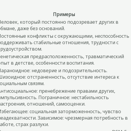
Примеры
Человек, который постоянно подозревает других в
обмане, даже без оснований.
Постоянные конфликты с окружающими, неспособность
поддерживать стабильные отношения, трудности с
трудоустройством.
Генетическая предрасположенность, травматический
опыт в детстве, особенности воспитания.
Параноидное: недоверие и подозрительность.
Шизоидное: отстраненность, отсутствие интереса к
социальным связям.
Антисоциальное: пренебрежение правами других,
импульсивность. Пограничное: нестабильность
настроения, отношений, самооценки.
Избегающее: социальная заторможенность, чувство
неадекватности. Зависимое: чрезмерная потребность в
аботе, страх разлуки.