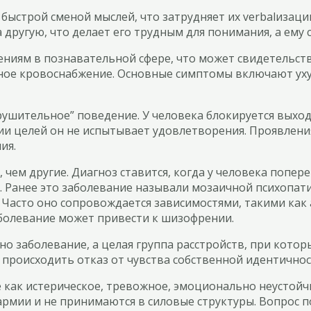
 быстрой сменой мыслей, что затрудняет их verbalиза
другую, что делает его трудным для понимания, а ему
ениям в познавательной сфере, что может свидетельс
ное кровоснабжение. Основные симптомы включают уху
ушительное” поведение. У человека блокируется выход 
ии целей он не испытывает удовлетворения. Проявлени
ия.
 чем другие. Диагноз ставится, когда у человека попе
а. Ранее это заболевание называли мозаичной психопат
Часто оно сопровождается зависимостями, такими как 
болевание может привести к шизофрении.
но заболевание, а целая группа расстройств, при кото
т происходить отказ от чувства собственной идентичнос
е как истерическое, тревожное, эмоционально неустойч
 армии и не принимаются в силовые структуры. Вопрос 