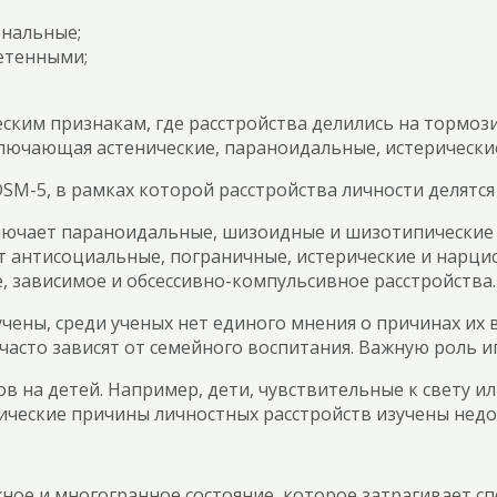
ональные;
етенными;
ским признакам, где расстройства делились на тормоз
ключающая астенические, параноидальные, истерически
M-5, в рамках которой расстройства личности делятся 
ключает параноидальные, шизоидные и шизотипические 
т антисоциальные, пограничные, истерические и нарцис
, зависимое и обсессивно-компульсивное расстройства.
чены, среди ученых нет единого мнения о причинах их 
часто зависят от семейного воспитания. Важную роль 
в на детей. Например, дети, чувствительные к свету и
ические причины личностных расстройств изучены недо
жное и многогранное состояние, которое затрагивает 