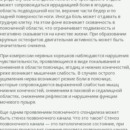
может сопровождаться иррадиацией боли в ягодицы,
область подвздошной кости, верхние части бедер и по
задней поверхности ноги. Иногда боль может отдавать в
грудную клетку. На этом фоне возникает скованность в
поясничной области, что ограничивает подвижность и
негативно сказывается на качестве жизни. При образовании
крупных остеофитов двигательная активность может быть
значительно снижена.
При компрессии нервных корешков наблюдаются нарушения
чувствительности, проявляющиеся в виде покалывания и
онемения в области поясницы, ягодиц и нижних конечностей,
реже возникает мышечная слабость. В случаях острого
ущемления нерва возникают резкие боли в пояснице,
которые сопровождаются выраженной слабостью мышц
нижних конечностей, онемением в паховой и седалищной
областях, снижением рефлексов и нарушением функции
мочевого пузыря.
Еще одним проявлением поясничного спондилеза может
быть стеноз позвоночного канала. Что это такое? Стеноз
позвоночного канала — это патологическое состояние, при
котором происходит сужение просвета позвоночного канала