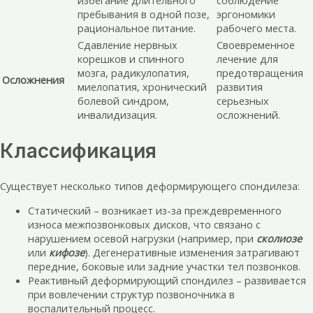
пребывания в одной позе,
эргономики
рациональное питание.
рабочего места.
Сдавление нервных
Своевременное
корешков и спинного
лечение для
мозга, радикулопатия,
предотвращения
Осложнения
миелопатия, хронический
развития
болевой синдром,
серьезных
инвалидизация.
осложнений.
Классификация
Существует несколько типов деформирующего спондилеза:
Статический – возникает из-за преждевременного
износа межпозвонковых дисков, что связано с
нарушением осевой нагрузки (например, при
сколиозе
или
кифозе
). Дегенеративные изменения затрагивают
передние, боковые или задние участки тел позвонков.
Реактивный деформирующий спондилез – развивается
при вовлечении структур позвоночника в
воспалительный процесс.