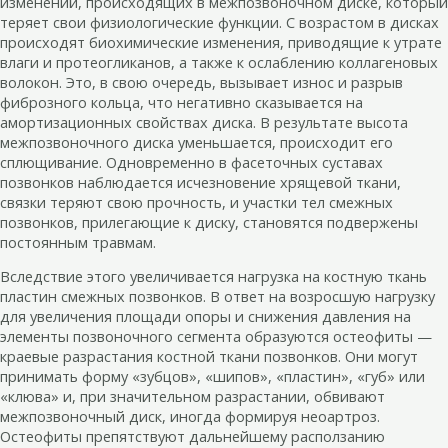
изменений, происходящих в межпозвоночном диске, который
теряет свои физиологические функции. С возрастом в дисках
происходят биохимические изменения, приводящие к утрате
влаги и протеогликанов, а также к ослаблению коллагеновых
волокон. Это, в свою очередь, вызывает износ и разрыв
фиброзного кольца, что негативно сказывается на
амортизационных свойствах диска. В результате высота
межпозвоночного диска уменьшается, происходит его
сплющивание. Одновременно в фасеточных суставах
позвонков наблюдается исчезновение хрящевой ткани,
связки теряют свою прочность, и участки тел смежных
позвонков, прилегающие к диску, становятся подвержены
постоянным травмам.
Вследствие этого увеличивается нагрузка на костную ткань
пластин смежных позвонков. В ответ на возросшую нагрузку
для увеличения площади опоры и снижения давления на
элементы позвоночного сегмента образуются остеофиты —
краевые разрастания костной ткани позвонков. Они могут
принимать форму «зубцов», «шипов», «пластин», «губ» или
«клюва» и, при значительном разрастании, обвивают
межпозвоночный диск, иногда формируя неоартроз.
Остеофиты препятствуют дальнейшему расползанию