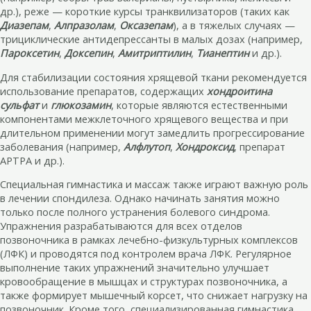
др.), реже — короткие курсы транквилизаторов (таких как
Диазепам
,
Алпразолам
,
Оксазепам
), а в тяжелых случаях —
трициклические антидепрессанты в малых дозах (например,
Пароксетин
,
Доксепин
,
Амитриптилин
,
Тианептин
и др.).
Для стабилизации состояния хрящевой ткани рекомендуется
использование препаратов, содержащих
хондроитина
сульфат
и
глюкозамин
, которые являются естественными
компонентами межклеточного хрящевого вещества и при
длительном применении могут замедлить прогрессирование
заболевания (например,
Алфлутоп
,
Хондроксид
, препарат
АРТРА и др.).
Специальная гимнастика и массаж также играют важную роль
в лечении спондилеза. Однако начинать занятия можно
только после полного устранения болевого синдрома.
Упражнения разрабатываются для всех отделов
позвоночника в рамках лечебно-физкультурных комплексов
(ЛФК) и проводятся под контролем врача ЛФК. Регулярное
выполнение таких упражнений значительно улучшает
кровообращение в мышцах и структурах позвоночника, а
также формирует мышечный корсет, что снижает нагрузку на
позвоночник. Кроме того, специализированная гимнастика