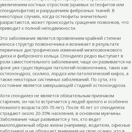
увеличением костных отростков (краевых остеофитов или
спондилофитов) и разрушением фиброзных тканей. В
некоторых случаях, когда остеофиты значительно
разрастаются, может происходить сращение позвонков, что
приводит к полной неподвижности.
Это заболевание является проявлением крайней степени
износа структур позвоночника и возникает в результате
первичных дистрофических изменений межпозвонкового
диска и фиброзного кольца. Спондилез редко выступает в
роли самостоятельного заболевания; чаще он развивается на
фоне уже существующих патологий позвоночника, таких как
остеохондроз, сколиоз, лордоз или патологический кифоз, а
также некоторых системных заболеваний. По сути, это
состояние является завершающей стадией остеохондроза.
Хотя спондилез не является обязательным признаком
старения, он часто встречается у людей зрелого и особенно
пожилого возраста (65-70 лет). После 45 лет от спондилеза
страдают около 20-35% населения, в основном мужчины.
Заболевание чаще развивается у тех, кто ведет
малоподвижный образ жизни (например, водители, офисные
работники) и не обращает внимания на свою осанку, что в