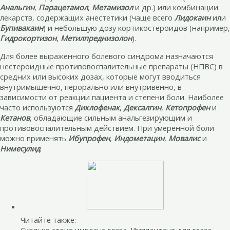
Анальгин
,
Парацетамол
,
Метамизол
и др.) или комбинации
лекарств, содержащих анестетики (чаще всего
Лидокаин
или
Бупивакаин
) и небольшую дозу кортикостероидов (например,
Гидрокортизон
,
Метилпреднизолон
).
Для более выраженного болевого синдрома назначаются
нестероидные противовоспалительные препараты (НПВС) в
средних или высоких дозах, которые могут вводиться
внутримышечно, перорально или внутривенно, в
зависимости от реакции пациента и степени боли. Наиболее
часто используются
Диклофенак
,
Дексалгин
,
Кетопрофен
и
Кетанов
, обладающие сильным анальгезирующим и
противовоспалительным действием. При умеренной боли
можно применять
Ибупрофен
,
Индометацин
,
Мовалис
и
Нимесулид
.
Читайте также: