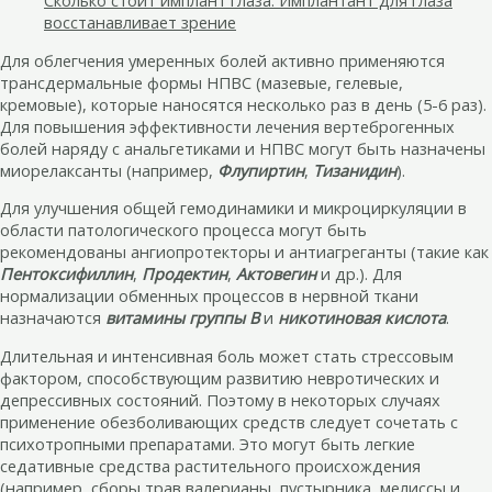
Сколько стоит имплант глаза. Имплантант для глаза
восстанавливает зрение
Для облегчения умеренных болей активно применяются
трансдермальные формы НПВС (мазевые, гелевые,
кремовые), которые наносятся несколько раз в день (5-6 раз).
Для повышения эффективности лечения вертеброгенных
болей наряду с анальгетиками и НПВС могут быть назначены
миорелаксанты (например,
Флупиртин
,
Тизанидин
).
Для улучшения общей гемодинамики и микроциркуляции в
области патологического процесса могут быть
рекомендованы ангиопротекторы и антиагреганты (такие как
Пентоксифиллин
,
Продектин
,
Актовегин
и др.). Для
нормализации обменных процессов в нервной ткани
назначаются
витамины группы В
и
никотиновая кислота
.
Длительная и интенсивная боль может стать стрессовым
фактором, способствующим развитию невротических и
депрессивных состояний. Поэтому в некоторых случаях
применение обезболивающих средств следует сочетать с
психотропными препаратами. Это могут быть легкие
седативные средства растительного происхождения
(например, сборы трав валерианы, пустырника, мелиссы и