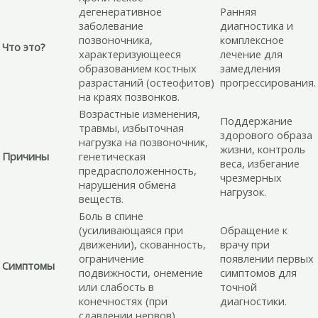
дегенеративное
Ранняя
заболевание
диагностика и
позвоночника,
комплексное
Что это?
характеризующееся
лечение для
образованием костных
замедления
разрастаний (остеофитов)
прогрессирования.
на краях позвонков.
Возрастные изменения,
Поддержание
травмы, избыточная
здорового образа
нагрузка на позвоночник,
жизни, контроль
Причины
генетическая
веса, избегание
предрасположенность,
чрезмерных
нарушения обмена
нагрузок.
веществ.
Боль в спине
(усиливающаяся при
Обращение к
движении), скованность,
врачу при
ограничение
появлении первых
Симптомы
подвижности, онемение
симптомов для
или слабость в
точной
конечностях (при
диагностики.
сдавлении нервов).