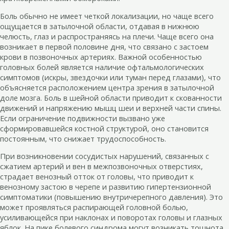
Боль обычно не имеет четкой локализации, но чаще всего
ощущается в затылочной области, отдавая в нижнюю
челюсть, глаз и распространяясь на плечи. Чаще всего она
возникает в первой половине дня, что связано с застоем
крови в позвоночных артериях. Важной особенностью
головных болей является наличие офтальмологических
симптомов (искры, звездочки или туман перед глазами), что
объясняется расположением центра зрения в затылочной
доле мозга. Боль в шейной области приводит к скованности
движений и напряжению мышц шеи и верхней части спины.
Если ограничение подвижности вызвано уже
сформировавшейся костной структурой, оно становится
постоянным, что снижает трудоспособность.
При возникновении сосудистых нарушений, связанных с
сжатием артерий и вен в межпозвоночных отверстиях,
страдает венозный отток от головы, что приводит к
венозному застою в черепе и развитию гипертензионной
симптоматики (повышению внутричерепного давления). Это
может проявляться распирающей головной болью,
усиливающейся при наклонах и поворотах головы и глазных
яблок. На пике болевого синдрома могут возникать тошнота