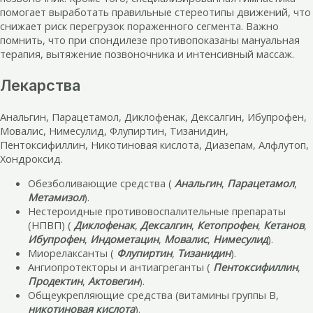
помогает выработать правильные стереотипы движений, что
снижает риск перегрузок пораженного сегмента. Важно
помнить, что при спондилезе противопоказаны мануальная
терапия, вытяжение позвоночника и интенсивный массаж.
Лекарства
Анальгин, Парацетамол, Диклофенак, Дексалгин, Ибупрофен,
Мовалис, Нимесулид, Флупиртин, Тизанидин,
Пентоксифиллин, Никотиновая кислота, Диазепам, Алфлутоп,
Хондроксид.
Обезболивающие средства (
Анальгин
,
Парацетамол
,
Метамизол
).
Нестероидные противовоспалительные препараты
(НПВП) (
Диклофенак
,
Дексалгин
,
Кетопрофен
,
Кетанов
,
Ибупрофен
,
Индометацин
,
Мовалис
,
Нимесулид
).
Миорелаксанты (
Флупиртин
,
Тизанидин
).
Ангиопротекторы и антиагреганты (
Пентоксифиллин
,
Продектин
,
Актовегин
).
Общеукрепляющие средства (витамины группы В,
никотиновая кислота
).