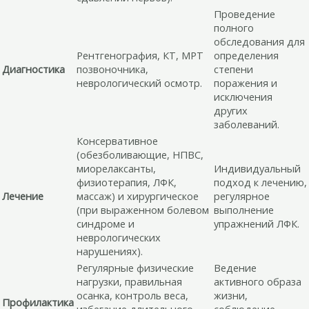
Проведение
полного
обследования для
Рентгенография, КТ, МРТ
определения
Диагностика
позвоночника,
степени
неврологический осмотр.
поражения и
исключения
других
заболеваний.
Консервативное
(обезболивающие, НПВС,
миорелаксанты,
Индивидуальный
физиотерапия, ЛФК,
подход к лечению,
Лечение
массаж) и хирургическое
регулярное
(при выраженном болевом
выполнение
синдроме и
упражнений ЛФК.
неврологических
нарушениях).
Регулярные физические
Ведение
нагрузки, правильная
активного образа
осанка, контроль веса,
жизни,
Профилактика
избегание длительного
соблюдение