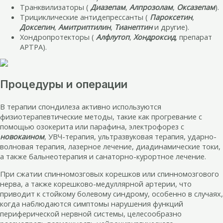
Транквилизаторы (
Диазепам
,
Алпрозолам
,
Оксазепам
).
Трициклические антидепрессанты (
Пароксетин
,
Доксепин
,
Амитриптилин
,
Тианептин
и другие).
Хондропротекторы (
Алфлутоп
,
Хондроксид
, препарат
АРТРА).
Процедуры и операции
В терапии спондилеза активно используются
физиотерапевтические методы, такие как прогревание с
помощью озокерита или парафина, электрофорез с
новокаином
, УВЧ-терапия, ультразвуковая терапия, ударно-
волновая терапия, лазерное лечение, диадинамические токи,
а также бальнеотерапия и санаторно-курортное лечение.
При сжатии спинномозговых корешков или спинномозгового
нерва, а также корешково-медуллярной артерии, что
приводит к стойкому болевому синдрому, особенно в случаях,
когда наблюдаются симптомы нарушения функций
периферической нервной системы, целесообразно