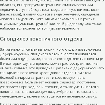
областях, иннервируемых грудными спинномозговыми
нервами, могут наблюдаться нарушения чувствительности
(парестезия), проявляющиеся в виде онемения, ощущения
«ползания мурашек», жжения или покалывания в руках и
отдельных участках грудной клетки. В редких случаях может
наблюдаться полная потеря чувствительности.
Спондилез поясничного отдела
Затрагиваются сегменты поясничного отдела позвоночника.
Деформирующий спондилез в этой области проявляется
болевыми ощущениями, которые сосредоточены в пояснице.
В некоторых случаях процесс может распространяться на
область копчика, что приводит к развитию деформирующего
спондилеза пояснично-крестцового отдела. При этом
болевой синдром затрагивает и крестцовую часть
позвоночника. Боль имеет ноющий характер, постоянна,
усиливается при ходьбе и стоянии, а также уменьшается в
положении, напоминающем позу эмбриона, что связано с
уменьшением давления остеофитов на переднюю связку.
В ряде случаев спондилез пояснично-крестцового отдела