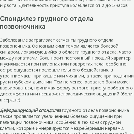
и рвота. Длительность приступа колеблется от 2 до 5 часов.
Спондилез грудного отдела
позвоночника
Заболевание затрагивает сегменты грудного отдела
позвоночника. Основным симптомом является болевой
синдром, локализующийся в области грудного отдела, часто
между лопатками. Боль носит постоянный ноющий характер
и усиливается при наклонах или поворотах тела, особенно
остро ощущается после длительного бездействия, в
утренние часы, при кашле или чихании, а также при поднятии
рук и глубоком дыхании. Тем не менее, характер боли может
варьироваться, принимая форму острого, приступообразного
дискомфорта или псевдо-стенокардических ощущений (боли
в сердце).
Деформирующий спондилез
грудного отдела позвоночника
также проявляется увеличением болевых ощущений при
пальпации позвоночника, особенно в тех зонах грудной
клетки, которые иннервируются межреберными нервами.
Боль может быть как односторонней, так и опоясывающей. В