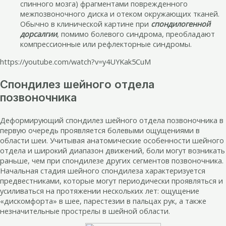
спинного мозга) фрагментами поврежденного
межпозвоночного диска и отеком окружающих тканей.
Обычно в клинической картине при
спондилогенной
дорсалгии
, помимо болевого синдрома, преобладают
компрессионные или рефлекторные синдромы.
https://youtube.com/watch?v=y4UYKak5CuM
Спондилез шейного отдела
позвоночника
Деформирующий спондилез шейного отдела позвоночника в
первую очередь проявляется болевыми ощущениями в
области шеи. Учитывая анатомические особенности шейного
отдела и широкий диапазон движений, боли могут возникать
раньше, чем при спондилезе других сегментов позвоночника.
Начальная стадия шейного спондилеза характеризуется
предвестниками, которые могут периодически проявляться и
усиливаться на протяжении нескольких лет: ощущение
«дискомфорта» в шее, парестезии в пальцах рук, а также
незначительные прострелы в шейной области.