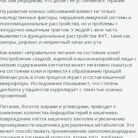
частым рецидивам, что делает ее устойчивой к терапии.
На развитие кожных заболеваний влияют не только
наследственные факторы, нарушения иммунной системы и
психоэмоциональные расстройства, но и проблемы с
желудочно-кишечным трактом. У людей с акне часто
выявляются функциональные расстройства ЖКТ, такие как
запоры, рефлюкс и неприятный запах изо рта.
Как влияет неправильное питание на состояние кожи?
Употребление сладкой, жареной и высококалорийной пищи с
низким содержанием клетчатки может негативно сказаться
на состоянии кожи и привести к образованию прыщей.
Важную роль в этом процессе играет и состав кишечной
микрофлоры. Исследования показывают, что степень
дисбиоза у пациентов коррелирует с тяжестью кожных
проявлений.
Питание, богатое жирами и углеводами, приводит к
снижению количества бифидобактерий в кишечнике,
повреждению клеток кишечного эпителия и увеличению
проницаемости кишечника для различных метаболитов. Это
может способствовать проникновению липополисахаридных
токсинов в системный кровоток. Кроме того, дисбаланс