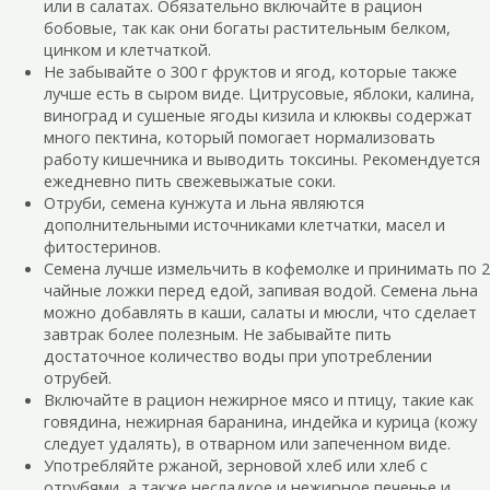
или в салатах. Обязательно включайте в рацион
бобовые, так как они богаты растительным белком,
цинком и клетчаткой.
Не забывайте о 300 г фруктов и ягод, которые также
лучше есть в сыром виде. Цитрусовые, яблоки, калина,
виноград и сушеные ягоды кизила и клюквы содержат
много пектина, который помогает нормализовать
работу кишечника и выводить токсины. Рекомендуется
ежедневно пить свежевыжатые соки.
Отруби, семена кунжута и льна являются
дополнительными источниками клетчатки, масел и
фитостеринов.
Семена лучше измельчить в кофемолке и принимать по 2
чайные ложки перед едой, запивая водой. Семена льна
можно добавлять в каши, салаты и мюсли, что сделает
завтрак более полезным. Не забывайте пить
достаточное количество воды при употреблении
отрубей.
Включайте в рацион нежирное мясо и птицу, такие как
говядина, нежирная баранина, индейка и курица (кожу
следует удалять), в отварном или запеченном виде.
Употребляйте ржаной, зерновой хлеб или хлеб с
отрубями, а также несладкое и нежирное печенье и