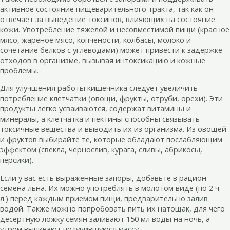
активное состояние пищеварительного тракта, так как он
отвечает за выведение токсинов, влияющих на состояние
кожи. Употребление тяжелой и несовместимой пищи (красное
мясо, жареное мясо, копчености, колбасы, молоко и
сочетание белков с углеводами) может привести к задержке
отходов в организме, вызывая интоксикацию и кожные
проблемы.
Для улучшения работы кишечника следует увеличить
потребление клетчатки (овощи, фрукты, отруби, орехи). Эти
продукты легко усваиваются, содержат витамины и
минералы, а клетчатка и пектины способны связывать
токсичные вещества и выводить их из организма. Из овощей
и фруктов выбирайте те, которые обладают послабляющим
эффектом (свекла, чернослив, курага, сливы, абрикосы,
персики).
Если у вас есть выраженные запоры, добавьте в рацион
семена льна. Их можно употреблять в молотом виде (по 2 ч.
л.) перед каждым приемом пищи, предварительно залив
водой. Также можно попробовать пить их натощак, для чего
десертную ложку семян заливают 150 мл воды на ночь, а
утром выпивают получившуюся массу.