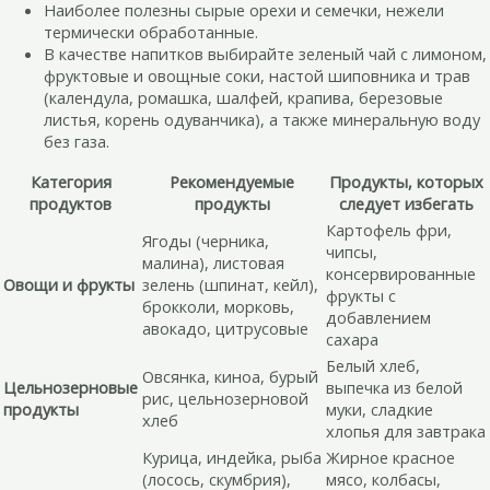
Наиболее полезны сырые орехи и семечки, нежели
термически обработанные.
В качестве напитков выбирайте зеленый чай с лимоном,
фруктовые и овощные соки, настой шиповника и трав
(календула, ромашка, шалфей, крапива, березовые
листья, корень одуванчика), а также минеральную воду
без газа.
Категория
Рекомендуемые
Продукты, которых
продуктов
продукты
следует избегать
Картофель фри,
Ягоды (черника,
чипсы,
малина), листовая
консервированные
Овощи и фрукты
зелень (шпинат, кейл),
фрукты с
брокколи, морковь,
добавлением
авокадо, цитрусовые
сахара
Белый хлеб,
Овсянка, киноа, бурый
Цельнозерновые
выпечка из белой
рис, цельнозерновой
продукты
муки, сладкие
хлеб
хлопья для завтрака
Курица, индейка, рыба
Жирное красное
(лосось, скумбрия),
мясо, колбасы,