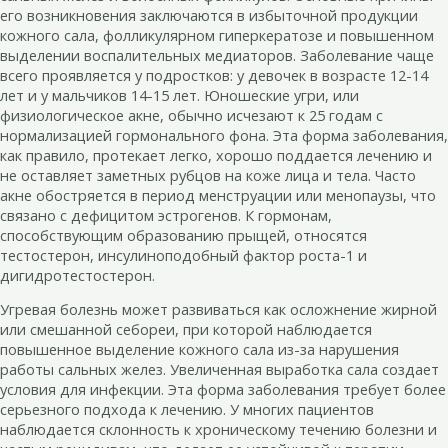
его возникновения заключаются в избыточной продукции
кожного сала, фолликулярном гиперкератозе и повышенном
выделении воспалительных медиаторов. Заболевание чаще
всего проявляется у подростков: у девочек в возрасте 12-14
лет и у мальчиков 14-15 лет. Юношеские угри, или
физиологическое акне, обычно исчезают к 25 годам с
нормализацией гормонального фона. Эта форма заболевания,
как правило, протекает легко, хорошо поддается лечению и
не оставляет заметных рубцов на коже лица и тела. Часто
акне обостряется в период менструации или менопаузы, что
связано с дефицитом эстрогенов. К гормонам,
способствующим образованию прыщей, относятся
тестостерон, инсулиноподобный фактор роста-1 и
дигидротестостерон.
Угревая болезнь может развиваться как осложнение жирной
или смешанной себореи, при которой наблюдается
повышенное выделение кожного сала из-за нарушения
работы сальных желез. Увеличенная выработка сала создает
условия для инфекции. Эта форма заболевания требует более
серьезного подхода к лечению. У многих пациентов
наблюдается склонность к хроническому течению болезни и