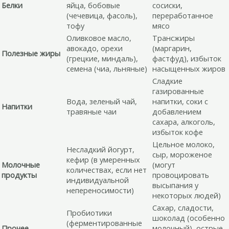
Белки
яйца, бобовые
сосиски,
(чечевица, фасоль),
переработанное
тофу
мясо
Оливковое масло,
Трансжиры
авокадо, орехи
(маргарин,
Полезные жиры
(грецкие, миндаль),
фастфуд), избыток
семена (чиа, льняные)
насыщенных жиров
Сладкие
газированные
Вода, зеленый чай,
напитки, соки с
Напитки
травяные чаи
добавлением
сахара, алкоголь,
избыток кофе
Цельное молоко,
Несладкий йогурт,
сыр, мороженое
кефир (в умеренных
Молочные
(могут
количествах, если нет
продукты
провоцировать
индивидуальной
высыпания у
непереносимости)
некоторых людей)
Сахар, сладости,
Пробиотики
шоколад (особенно
(ферментированные
Прочее
молочный), острые