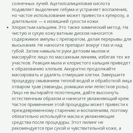
солнечных лучей. Ацетилсалициловая кислота
подавляет выделение себума и устраняет воспаления,
но частое использование может привести к куперозу, а
длительное — к излишней сухости кожи.
Хлористым кальцием. Это также химический метод. На
чистую и сухую кожу ватным диском наносится
содержимое ампулы с препаратом, делая перерывы для
высыхания. Не наносите препарат вокруг глаз и над
губой. Затем намыльте руки детским мылом и
массируйте лицо по массажным линиям, избегая тех же
участков. Реакция мыла и хлористого кальция приведет
к образованию хлопьев. Аккуратно продолжайте
массировать и удалять отмершие клетки. Завершите
процедуру смыванием теплой водой и обработкой лица
отваром трав (лаванды, ромашки или лепестков розы).
Лицо не вытирайте полотенцем, дайте высохнуть
естественным образом и нанесите увлажняющий крем.
Частое применение этой процедуры может привести к
преждевременному старению и воспалениям, поэтому
обязательно используйте масла и увлажняющие
средства после процедуры. Этот пилинг не
рекомендуется при сухой и чувствительной коже, а