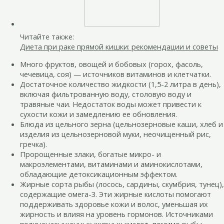
Читайте также:
Диета при раке прямой кишки: рекомендации и советы
Много фруктов, овощей и бобовых (горох, фасоль,
чечевица, соя) — источников витаминов и клетчатки.
Достаточное количество жидкости (1,5-2 литра в день),
включая фильтрованную воду, столовую воду и
травяные чаи. Недостаток воды может привести к
сухости кожи и замедлению ее обновления.
Блюда из цельного зерна (цельнозерновые каши, хлеб и
изделия из цельнозерновой муки, неочищенный рис,
гречка).
Пророщенные злаки, богатые микро- и
макроэлементами, витаминами и аминокислотами,
обладающие детоксикационным эффектом.
Жирные сорта рыбы (лосось, сардины, скумбрия, тунец),
содержащие омега-3. Эти жирные кислоты помогают
поддерживать здоровье кожи и волос, уменьшая их
жирность и влияя на уровень гормонов. Источниками
полиненасыщенных жирных кислот, помимо рыбы,