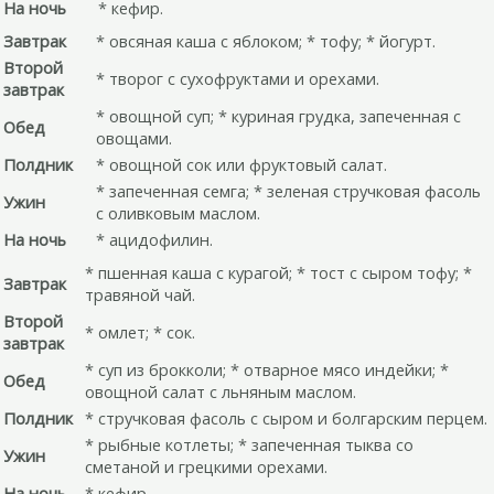
На ночь
* кефир.
Завтрак
* овсяная каша с яблоком; * тофу; * йогурт.
Второй
* творог с сухофруктами и орехами.
завтрак
* овощной суп; * куриная грудка, запеченная с
Обед
овощами.
Полдник
* овощной сок или фруктовый салат.
* запеченная семга; * зеленая стручковая фасоль
Ужин
с оливковым маслом.
На ночь
* ацидофилин.
* пшенная каша с курагой; * тост с сыром тофу; *
Завтрак
травяной чай.
Второй
* омлет; * сок.
завтрак
* суп из брокколи; * отварное мясо индейки; *
Обед
овощной салат с льняным маслом.
Полдник
* стручковая фасоль с сыром и болгарским перцем.
* рыбные котлеты; * запеченная тыква со
Ужин
сметаной и грецкими орехами.
На ночь
* кефир.