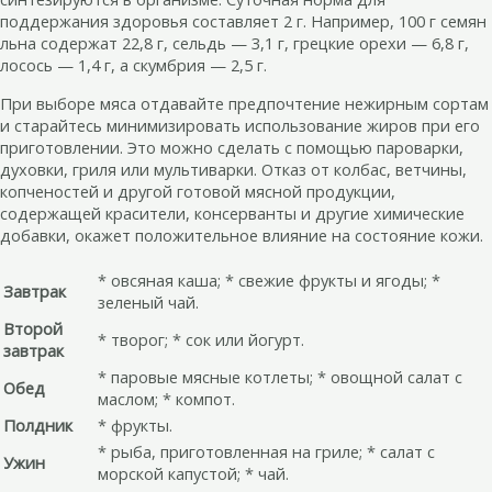
поддержания здоровья составляет 2 г. Например, 100 г семян
льна содержат 22,8 г, сельдь — 3,1 г, грецкие орехи — 6,8 г,
лосось — 1,4 г, а скумбрия — 2,5 г.
При выборе мяса отдавайте предпочтение нежирным сортам
и старайтесь минимизировать использование жиров при его
приготовлении. Это можно сделать с помощью пароварки,
духовки, гриля или мультиварки. Отказ от колбас, ветчины,
копченостей и другой готовой мясной продукции,
содержащей красители, консерванты и другие химические
добавки, окажет положительное влияние на состояние кожи.
* овсяная каша; * свежие фрукты и ягоды; *
Завтрак
зеленый чай.
Второй
* творог; * сок или йогурт.
завтрак
* паровые мясные котлеты; * овощной салат с
Обед
маслом; * компот.
Полдник
* фрукты.
* рыба, приготовленная на гриле; * салат с
Ужин
морской капустой; * чай.