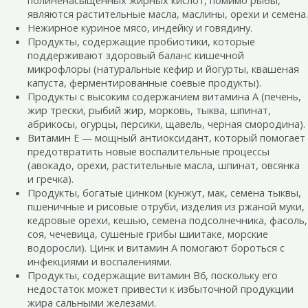
являются растительные масла, маслины, орехи и семена.
Нежирное куриное мясо, индейку и говядину.
Продукты, содержащие пробиотики, которые
поддерживают здоровый баланс кишечной
микрофлоры (натуральные кефир и йогурты, квашеная
капуста, ферментированные соевые продукты).
Продукты с высоким содержанием витамина А (печень,
жир трески, рыбий жир, морковь, тыква, шпинат,
абрикосы, огурцы, персики, щавель, черная смородина).
Витамин Е — мощный антиоксидант, который помогает
предотвратить новые воспалительные процессы
(авокадо, орехи, растительные масла, шпинат, овсянка
и гречка).
Продукты, богатые цинком (кунжут, мак, семена тыквы,
пшеничные и рисовые отруби, изделия из ржаной муки,
кедровые орехи, кешью, семена подсолнечника, фасоль,
соя, чечевица, сушеные грибы шиитаке, морские
водоросли). Цинк и витамин А помогают бороться с
инфекциями и воспалениями.
Продукты, содержащие витамин В6, поскольку его
недостаток может привести к избыточной продукции
жира сальными железами.