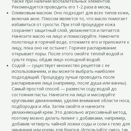
также при наличии воспалительных элементов.
Рекомендуется проводить его 1-2 раза в месяц.
Оливковым маслом. Оно подходит для всех типов кожи,
включая акне. Плюсом является то, что масло помогает
избавиться от сухости. При этой процедуре кожа
сохраняет защитный слой, увлажняется и питается.
Нанесите масло на лицо и помассируйте. Намочите
полотенце в горячей воде, отожмите его и приложите к
лицу, пока оно не остынет. Горячее распаривание
открывает поры. После этого смойте теплой водой и
сузьте поры, обдав лицо холодной водой.
Содой — существует множество рецептов с ее
использованием, и вы можете выбрать наиболее
подходящий. Процедуру лучше проводить после
распаривания лица (например, после душа или ванны).
Самый простой способ — развести соду водой до
состояния пасты. Нанесите на лицо и массируйте
круговыми движениями, уделяя внимание области носа,
подбородка и лба. Затем смойте и нанесите
увлажняющий крем. Это довольно агрессивный метод,
поэтому можно делать пилинг с добавками, например,
добавив четверть чайной ложки соды и соли к гелю для
умывания или крему для бритья. Используйте смесь так