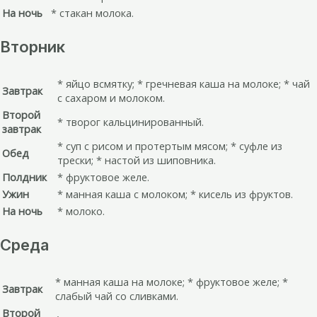
На ночь
* стакан молока.
Вторник
* яйцо всмятку; * гречневая каша на молоке; * чай
Завтрак
с сахаром и молоком.
Второй
* творог кальцинированный.
завтрак
* суп с рисом и протертым мясом; * суфле из
Обед
трески; * настой из шиповника.
Полдник
* фруктовое желе.
Ужин
* манная каша с молоком; * кисель из фруктов.
На ночь
* молоко.
Среда
* манная каша на молоке; * фруктовое желе; *
Завтрак
слабый чай со сливками.
Второй