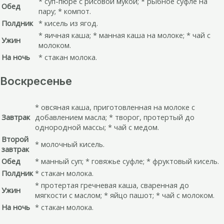
* суп-пюре с рисовой мукой; * рыбное суфле на
Обед
пару; * компот.
Полдник
* кисель из ягод.
* яичная каша; * манная каша на молоке; * чай с
Ужин
молоком.
На ночь
* стакан молока.
Воскресенье
* овсяная каша, приготовленная на молоке с
Завтрак
добавлением масла; * творог, протертый до
однородной массы; * чай с медом.
Второй
* молочный кисель.
завтрак
Обед
* манный суп; * говяжье суфле; * фруктовый кисель.
Полдник
* стакан молока.
* протертая гречневая каша, сваренная до
Ужин
мягкости с маслом; * яйцо пашот; * чай с молоком.
На ночь
* стакан молока.