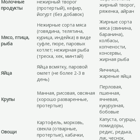
Молочные
нежирный творог
жирный творог,
продукты
(протертый), кефир,
ряженка, айран
йогурт (без добавок)
Жирные сорта
Нежирные сорта мяса
мяса (свинина,
(говядина, телятина,
баранина),
Мясо, птица,
курица, индейка) в виде
колбасы,
рыба
суфле, пюре, паровых
копчености,
котлет; нежирная рыба
консервы,
(треска, хек, минтай)
жирная рыба
Яйца всмятку, паровой
Яичница,
Яйца
омлет (не более 2-3 в
жареные яйца
день)
Перловая,
Манная, рисовая, овсяная
пшенная,
Крупы
(хорошо разваренные,
ячневая,
протертые)
кукурузная,
бобовые
Капуста, огурцы,
Картофель, морковь,
помидоры,
свекла (отварные,
Овощи
редис, редька,
протертые), кабачки,
лук, чеснок,