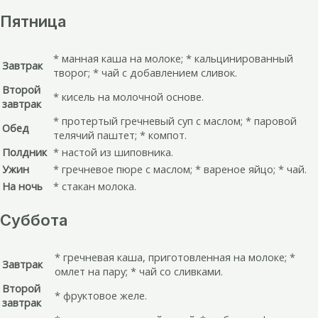
Пятница
* манная каша на молоке; * кальцинированный
Завтрак
творог; * чай с добавлением сливок.
Второй
* кисель на молочной основе.
завтрак
* протертый гречневый суп с маслом; * паровой
Обед
телячий паштет; * компот.
Полдник
* настой из шиповника.
Ужин
* гречневое пюре с маслом; * вареное яйцо; * чай.
На ночь
* стакан молока.
Суббота
* гречневая каша, приготовленная на молоке; *
Завтрак
омлет на пару; * чай со сливками.
Второй
* фруктовое желе.
завтрак