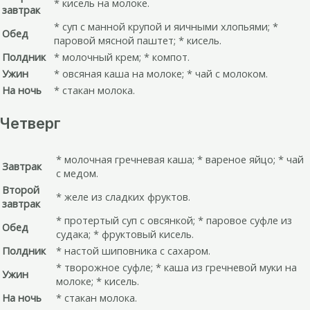
* кисель на молоке.
завтрак
* суп с манной крупой и яичными хлопьями; *
Обед
паровой мясной паштет; * кисель.
Полдник
* молочный крем; * компот.
Ужин
* овсяная каша на молоке; * чай с молоком.
На ночь
* стакан молока.
Четверг
* молочная гречневая каша; * вареное яйцо; * чай
Завтрак
с медом.
Второй
* желе из сладких фруктов.
завтрак
* протертый суп с овсянкой; * паровое суфле из
Обед
судака; * фруктовый кисель.
Полдник
* настой шиповника с сахаром.
* творожное суфле; * каша из гречневой муки на
Ужин
молоке; * кисель.
На ночь
* стакан молока.