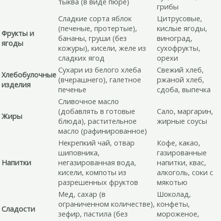
тыква (в виде пюре)
грибы
Сладкие сорта яблок
Цитрусовые,
(печеные, протертые),
кислые ягоды,
Фрукты и
бананы, груши (без
виноград,
ягоды
кожуры), кисели, желе из
сухофрукты,
сладких ягод
орехи
Сухари из белого хлеба
Свежий хлеб,
Хлебобулочные
(вчерашнего), галетное
ржаной хлеб,
изделия
печенье
сдоба, выпечка
Сливочное масло
(добавлять в готовые
Сало, маргарин,
Жиры
блюда), растительное
жирные соусы
масло (рафинированное)
Некрепкий чай, отвар
Кофе, какао,
шиповника,
газированные
Напитки
негазированная вода,
напитки, квас,
кисели, компоты из
алкоголь, соки с
разрешенных фруктов
мякотью
Мед, сахар (в
Шоколад,
ограниченном количестве),
конфеты,
Сладости
зефир, пастила (без
мороженое,