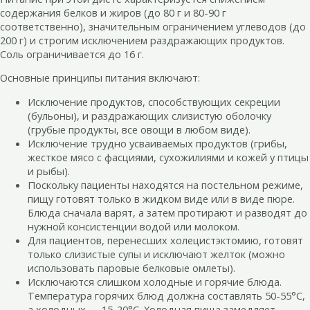
содержания белков и жиров (до 80 г и 80-90 г
соответственно), значительным ограничением углеводов (до
200 г) и строгим исключением раздражающих продуктов.
Соль ограничивается до 16 г.
Основные принципы питания включают:
Исключение продуктов, способствующих секреции
(бульоны), и раздражающих слизистую оболочку
(грубые продукты, все овощи в любом виде).
Исключение трудно усваиваемых продуктов (грибы,
жесткое мясо с фасциями, сухожилиями и кожей у птицы
и рыбы).
Поскольку пациенты находятся на постельном режиме,
пищу готовят только в жидком виде или в виде пюре.
Блюда сначала варят, а затем протирают и разводят до
нужной консистенции водой или молоком.
Для пациентов, перенесших холецистэктомию, готовят
только слизистые супы и исключают желток (можно
использовать паровые белковые омлеты).
Исключаются слишком холодные и горячие блюда.
Температура горячих блюд должна составлять 50-55°С,
а холодных — 15-20°С. Холодная пища замедляет