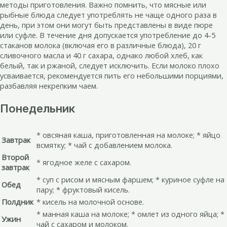
методы приготовления. Важно помнить, что мясные или
рыбные блюда следует употреблять не чаще одного раза в
день, при этом они могут быть представлены в виде пюре
или суфле. В течение дня допускается употребление до 4-5
стаканов молока (включая его в различные блюда), 20 г
сливочного масла и 40 г сахара, однако любой хлеб, как
белый, так и ржаной, следует исключить. Если молоко плохо
усваивается, рекомендуется пить его небольшими порциями,
разбавляя некрепким чаем.
Понедельник
* овсяная каша, приготовленная на молоке; * яйцо
Завтрак
всмятку; * чай с добавлением молока.
Второй
* ягодное желе с сахаром.
завтрак
* суп с рисом и мясным фаршем; * куриное суфле на
Обед
пару; * фруктовый кисель.
Полдник
* кисель на молочной основе.
* манная каша на молоке; * омлет из одного яйца; *
Ужин
чай с сахаром и молоком.