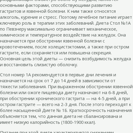
основными факторами, способствующими развитию
гастритов и язвенной болезни. К ним также относятся
алкоголь, курение и стресс. Поэтому лечебное питание играет
ключевую роль в терапии этих заболеваний. Диета Стол №1А
по Певзнеру максимально ограничивает механическое,
химическое и температурное воздействие на желудок. Она
назначается при обострении язвенной болезни с
кровотечением, после холецистэктомии, а также при остром
гастрите, если сохраняется или повышена секреция.
Основная цель этой диеты — снизить возбудимость желудка
и восстановить слизистую оболочку.
Стол номер 1А рекомендуется в первые дни лечения и
назначается на срок от 7 до 14 дней в зависимости от
тяжести заболевания. При выраженном обострении язвенной
болезни или ожоге пищевода диету назначают на 6-8 дней,
при обострении хронического гастрита — на 4-5 дней, а при
остром гастрите — всего на 2-3 дня. После этого переходят к
более насыщенной Диете № 1Б. Краткосрочность назначения
объясняется тем, что данная диета не сбалансирована и
имеет низкую калорийность (1800-1900 ккал).
Питание при этой диете характеризуется снижением