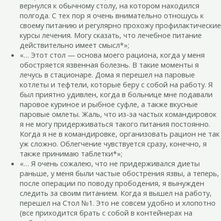
вернулся к обычному столу, на котором находился
полгода. С тех пор я очень внимательно отношусь к
своему питанию и регулярно прохожу профилактические
курсы лечения. Могу сказать, что лечебное питание
действительно имеет смысл*»;
«… Этот стол — основа моего рациона, когда у меня
обостряется язвенная болезнь. В такие моменты я
лечусь в стационаре. Дома я перешел на паровые
котлеты и тефтели, которые беру с собой на работу. Я
был приятно удивлен, когда в больнице мне подавали
паровое куриное и рыбное суфле, а также вкусные
паровые омлеты. Жаль, что из-за частых командировок
я не могу придерживаться такого питания постоянно.
Когда я не в командировке, организовать рацион не так
уж сложно. Облегчение чувствуется сразу, конечно, я
также принимаю таблетки*»;
«… Я очень сожалею, что не придерживался диеты
раньше, у меня были частые обострения язвы, а теперь,
после операции по поводу прободения, я вынужден
следить за своим питанием. Когда я вышел на работу,
перешел на Стол №1. Это не совсем удобно и хлопотно
(все приходится брать с собой в контейнерах на