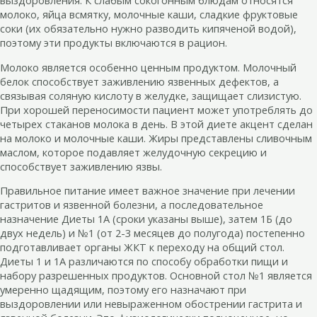
выздоровления. К слабым сокогонным блюдам относятся
молоко, яйца всмятку, молочные каши, сладкие фруктовые
соки (их обязательно нужно разводить кипяченой водой),
поэтому эти продукты включаются в рацион.
Молоко является особенно ценным продуктом. Молочный
белок способствует заживлению язвенных дефектов, а
связывая соляную кислоту в желудке, защищает слизистую.
При хорошей переносимости пациент может употреблять до
четырех стаканов молока в день. В этой диете акцент сделан
на молоко и молочные каши. Жиры представлены сливочным
маслом, которое подавляет желудочную секрецию и
способствует заживлению язвы.
Правильное питание имеет важное значение при лечении
гастритов и язвенной болезни, а последовательное
назначение Диеты 1А (сроки указаны выше), затем 1Б (до
двух недель) и №1 (от 2-3 месяцев до полугода) постепенно
подготавливает органы ЖКТ к переходу на общий стол.
Диеты 1 и 1А различаются по способу обработки пищи и
набору разрешенных продуктов. Основной стол №1 является
умеренно щадящим, поэтому его назначают при
выздоровлении или невыраженном обострении гастрита и