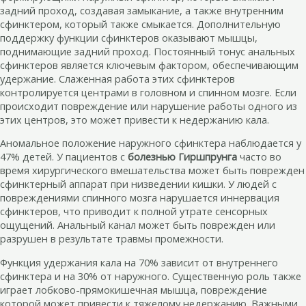
задний проход, создавая замыкание, а также внутренним
сфинктером, который также смыкается. Дополнительную
поддержку функции сфинктеров оказывают мышцы,
поднимающие задний проход. Постоянный тонус анальных
сфинктеров является ключевым фактором, обеспечивающим
удержание. Слаженная работа этих сфинктеров
контролируется центрами в головном и спинном мозге. Если
происходит повреждение или нарушение работы одного из
этих центров, это может привести к недержанию кала.
Аномальное положение наружного сфинктера наблюдается у
47% детей. У пациентов с
болезнью Гиршпрунга
часто во
время хирургического вмешательства может быть поврежден
сфинктерный аппарат при низведении кишки. У людей с
повреждениями спинного мозга нарушается иннервация
сфинктеров, что приводит к полной утрате сенсорных
ощущений. Анальный канал может быть поврежден или
разрушен в результате травмы промежности.
Функция удержания кала на 70% зависит от внутреннего
сфинктера и на 30% от наружного. Существенную роль также
играет лобково-прямокишечная мышца, повреждение
которой может привести к тяжелому недержанию. Важными