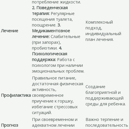
потребление жидкости.
2. Поведенческая
терапия:
Регулярные
посещения туалета,
Комплексный
поощрение.
3.
подход,
Лечение
Медикаментозное
индивидуальный
лечение:
Слабительные
план лечения.
(при запорах),
пробиотики.
4.
Психологическая
поддержка:
Работа с
психологом при наличии
эмоциональных проблем.
Правильное питание,
достаточная физическая
Создание
активность,
благоприятной и
Профилактика
своевременное
поддерживающей
приучение к горшку,
среды для ребенка.
избегание стрессовых
ситуаций.
При своевременном и
Важно терпение и
Прогноз
адекватном лечении
последовательность