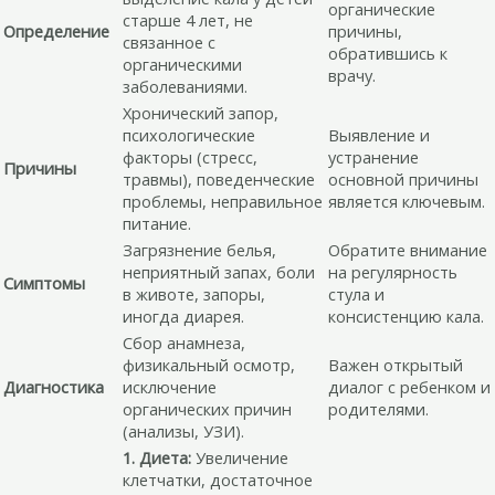
органические
старше 4 лет, не
Определение
причины,
связанное с
обратившись к
органическими
врачу.
заболеваниями.
Хронический запор,
психологические
Выявление и
факторы (стресс,
устранение
Причины
травмы), поведенческие
основной причины
проблемы, неправильное
является ключевым.
питание.
Загрязнение белья,
Обратите внимание
неприятный запах, боли
на регулярность
Симптомы
в животе, запоры,
стула и
иногда диарея.
консистенцию кала.
Сбор анамнеза,
физикальный осмотр,
Важен открытый
Диагностика
исключение
диалог с ребенком и
органических причин
родителями.
(анализы, УЗИ).
1. Диета:
Увеличение
клетчатки, достаточное