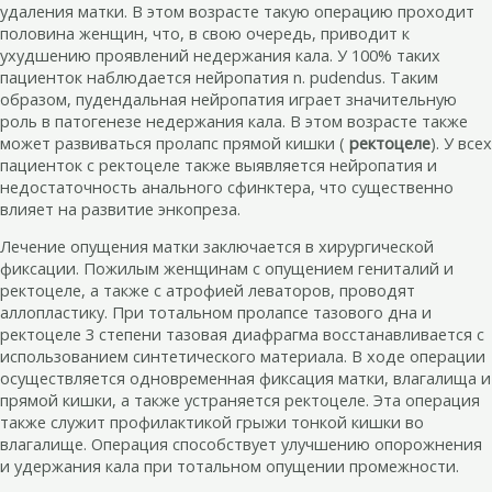
удаления матки. В этом возрасте такую операцию проходит
половина женщин, что, в свою очередь, приводит к
ухудшению проявлений недержания кала. У 100% таких
пациенток наблюдается нейропатия n. pudendus. Таким
образом, пудендальная нейропатия играет значительную
роль в патогенезе недержания кала. В этом возрасте также
может развиваться пролапс прямой кишки (
ректоцеле
). У всех
пациенток с ректоцеле также выявляется нейропатия и
недостаточность анального сфинктера, что существенно
влияет на развитие энкопреза.
Лечение опущения матки заключается в хирургической
фиксации. Пожилым женщинам с опущением гениталий и
ректоцеле, а также с атрофией леваторов, проводят
аллопластику. При тотальном пролапсе тазового дна и
ректоцеле 3 степени тазовая диафрагма восстанавливается с
использованием синтетического материала. В ходе операции
осуществляется одновременная фиксация матки, влагалища и
прямой кишки, а также устраняется ректоцеле. Эта операция
также служит профилактикой грыжи тонкой кишки во
влагалище. Операция способствует улучшению опорожнения
и удержания кала при тотальном опущении промежности.