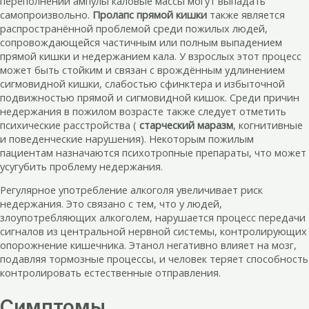
переполнении ампулы каловые массы могут выпадать
самопроизвольно.
Пролапс прямой кишки
также является
распространённой проблемой среди пожилых людей,
сопровождающейся частичным или полным выпадением
прямой кишки и недержанием кала. У взрослых этот процесс
может быть стойким и связан с врождённым удлинением
сигмовидной кишки, слабостью сфинктера и избыточной
подвижностью прямой и сигмовидной кишок. Среди причин
недержания в пожилом возрасте также следует отметить
психические расстройства (
старческий маразм
, когнитивные
и поведенческие нарушения). Некоторым пожилым
пациентам назначаются психотропные препараты, что может
усугубить проблему недержания.
Регулярное употребление алкоголя увеличивает риск
недержания. Это связано с тем, что у людей,
злоупотребляющих алкоголем, нарушается процесс передачи
сигналов из центральной нервной системы, контролирующих
опорожнение кишечника. Этанол негативно влияет на мозг,
подавляя тормозные процессы, и человек теряет способность
контролировать естественные отправления.
Симптомы