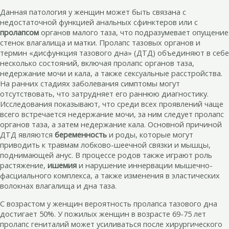
Данная патология у женщин может быть связана с
недостаточной функцией анальных сфинктеров или с
пролапсом
органов малого таза, что подразумевает опущение
стенок влагалища и матки. Пролапс тазовых органов и
термин «дисфункция тазового дна» (ДТД) объединяют в себе
несколько состояний, включая пролапс органов таза,
недержание мочи и кала, а также сексуальные расстройства.
На ранних стадиях заболевания симптомы могут
отсутствовать, что затрудняет его раннюю диагностику.
Исследования показывают, что среди всех проявлений чаще
всего встречается недержание мочи, за ним следует пролапс
органов таза, а затем недержание кала. Основной причиной
ДТД являются
беременность
и роды, которые могут
приводить к травмам лобково-шеечной связки и мышцы,
поднимающей анус. В процессе родов также играют роль
растяжение,
ишемия
и нарушение иннервации мышечно-
фасциального комплекса, а также изменения в эластических
волокнах влагалища и дна таза.
С возрастом у женщин вероятность пролапса тазового дна
достигает 50%. У пожилых женщин в возрасте 69-75 лет
пролапс гениталий может усиливаться после хирургического