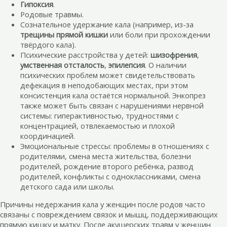
Гипоксия
.
Родовые травмы.
Сознательное удержание кала (например, из-за
трещины прямой кишки
или боли при прохождении
твёрдого кала).
Психические расстройства у детей:
шизофрения
,
умственная отсталость
,
эпилепсия
. О наличии
психических проблем может свидетельствовать
дефекация в неподобающих местах, при этом
консистенция кала остаётся нормальной. Энкопрез
также может быть связан с нарушениями нервной
системы: гиперактивностью, трудностями с
концентрацией, отвлекаемостью и плохой
координацией.
Эмоциональные стрессы: проблемы в отношениях с
родителями, смена места жительства, болезни
родителей, рождение второго ребёнка, развод
родителей, конфликты с одноклассниками, смена
детского сада или школы.
Причины недержания кала у женщин после родов часто
связаны с повреждением связок и мышц, поддерживающих
прямую кишку и матку. После акушерских травм у женщин