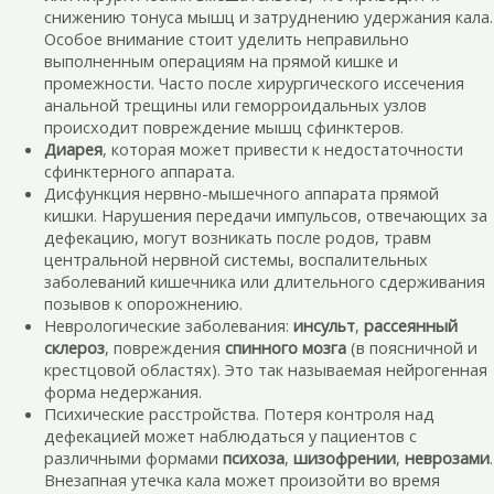
снижению тонуса мышц и затруднению удержания кала.
Особое внимание стоит уделить неправильно
выполненным операциям на прямой кишке и
промежности. Часто после хирургического иссечения
анальной трещины или геморроидальных узлов
происходит повреждение мышц сфинктеров.
Диарея
, которая может привести к недостаточности
сфинктерного аппарата.
Дисфункция нервно-мышечного аппарата прямой
кишки. Нарушения передачи импульсов, отвечающих за
дефекацию, могут возникать после родов, травм
центральной нервной системы, воспалительных
заболеваний кишечника или длительного сдерживания
позывов к опорожнению.
Неврологические заболевания:
инсульт
,
рассеянный
склероз
, повреждения
спинного мозга
(в поясничной и
крестцовой областях). Это так называемая нейрогенная
форма недержания.
Психические расстройства. Потеря контроля над
дефекацией может наблюдаться у пациентов с
различными формами
психоза
,
шизофрении
,
неврозами
.
Внезапная утечка кала может произойти во время