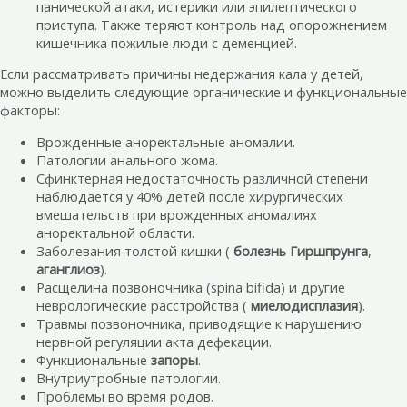
панической атаки, истерики или эпилептического
приступа. Также теряют контроль над опорожнением
кишечника пожилые люди с деменцией.
Если рассматривать причины недержания кала у детей,
можно выделить следующие органические и функциональные
факторы:
Врожденные аноректальные аномалии.
Патологии анального жома.
Сфинктерная недостаточность различной степени
наблюдается у 40% детей после хирургических
вмешательств при врожденных аномалиях
аноректальной области.
Заболевания толстой кишки (
болезнь Гиршпрунга
,
аганглиоз
).
Расщелина позвоночника (spina bifida) и другие
неврологические расстройства (
миелодисплазия
).
Травмы позвоночника, приводящие к нарушению
нервной регуляции акта дефекации.
Функциональные
запоры
.
Внутриутробные патологии.
Проблемы во время родов.