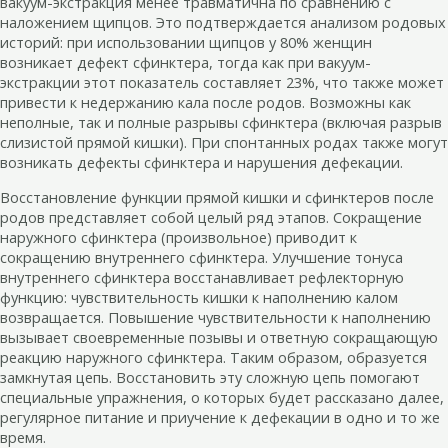
вакуум-экстракция менее травматична по сравнению с
наложением щипцов. Это подтверждается анализом родовых
историй: при использовании щипцов у 80% женщин
возникает дефект сфинктера, тогда как при вакуум-
экстракции этот показатель составляет 23%, что также может
привести к недержанию кала после родов. Возможны как
неполные, так и полные разрывы сфинктера (включая разрыв
слизистой прямой кишки). При спонтанных родах также могут
возникать дефекты сфинктера и нарушения дефекации.
Восстановление функции прямой кишки и сфинктеров после
родов представляет собой целый ряд этапов. Сокращение
наружного сфинктера (произвольное) приводит к
сокращению внутреннего сфинктера. Улучшение тонуса
внутреннего сфинктера восстанавливает рефлекторную
функцию: чувствительность кишки к наполнению калом
возвращается. Повышение чувствительности к наполнению
вызывает своевременные позывы и ответную сокращающую
реакцию наружного сфинктера. Таким образом, образуется
замкнутая цепь. Восстановить эту сложную цепь помогают
специальные упражнения, о которых будет рассказано далее,
регулярное питание и приучение к дефекации в одно и то же
время.