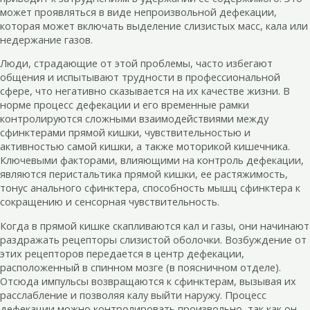
может проявляться в виде непроизвольной дефекации,
которая может включать выделение слизистых масс, кала или
недержание газов.
Люди, страдающие от этой проблемы, часто избегают
общения и испытывают трудности в профессиональной
сфере, что негативно сказывается на их качестве жизни. В
норме процесс дефекации и его временные рамки
контролируются сложными взаимодействиями между
сфинктерами прямой кишки, чувствительностью и
активностью самой кишки, а также моторикой кишечника.
Ключевыми факторами, влияющими на контроль дефекации,
являются перистальтика прямой кишки, ее растяжимость,
тонус анального сфинктера, способность мышц сфинктера к
сокращению и сенсорная чувствительность.
Когда в прямой кишке скапливаются кал и газы, они начинают
раздражать рецепторы слизистой оболочки. Возбуждение от
этих рецепторов передается в центр дефекации,
расположенный в спинном мозге (в поясничном отделе).
Отсюда импульсы возвращаются к сфинктерам, вызывая их
расслабление и позволяя калу выйти наружу. Процесс
дефекации можно контролировать произвольно, так как он