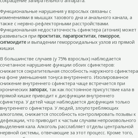
сокращение запирательного аппарата.
Функциональные нарушения у взрослых связаны с
изменениями в мышцах тазового дна и анального канала, а
также с нервно-рефлекторными расстройствами.
Функциональная недостаточность сфинктера (атония) может
развиваться при
проктитах
,
парапроктитах
,
геморрое
,
сигмоидите
и выпадении геморроидальных узлов из прямой
кишки.
В большинстве случаев (у 75% взрослых) наблюдается
сочетанное нарушение функции обоих сфинктеров:
снижается сократительная способность наружного сфинктера
на фоне уменьшения тонуса внутреннего. Изолированное
снижение внутреннего сфинктера чаще встречается при
хронических
запорах
, так как постоянное присутствие кала в
прямой кишке приводит к дисфункции внутреннего
сфинктера. У детей чаще наблюдается дисфункция только
внутреннего сфинктера. У людей, злоупотребляющих
алкоголем, снижается способность контролировать позывы к
дефекации, что приводит к частым случаям непроизвольного
выделения кала. Алкоголь расслабляет отделы центральной
нервной системы, отвечающие за этот процесс. Кроме того,