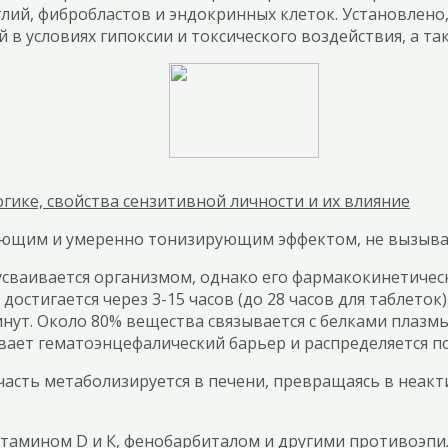
глий, фибробластов и эндокринных клеток. Установлено,
 в условиях гипоксии и токсического воздействия, а т
гике, свойства сензитивной личности и их влияние
вающим и умеренно тонизирующим эффектом, не вызыва
ваивается организмом, однако его фармакокинетическ
стигается через 3-15 часов (до 28 часов для таблеток)
нут. Около 80% вещества связывается с белками плазмы
вает гематоэнцефалический барьер и распределяется по
 часть метаболизируется в печени, превращаясь в неа
тамином D и К, фенобарбиталом и другими противоэпи