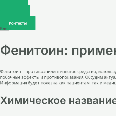
Главная
О нас
Услуги
Врачи
Контакты
Блог
›
Фенитоин: приме
Фенитоин – противоэпилептическое средство, использу
побочные эффекты и противопоказания. Обсудим актуал
Информация будет полезна как пациентам, так и меди
Химическое названи