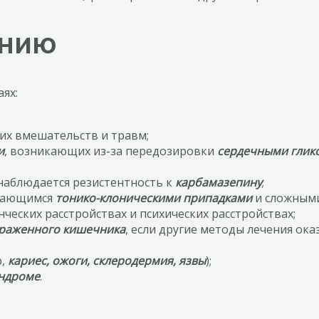
ению
ях:
ких вмешательств и травм;
и
, возникающих из-за передозировки
сердечными глик
 наблюдается резистентность к
карбамазепину
;
дающимся
тонико-клоническими припадками
и сложным
еских расстройствах и психических расстройствах;
раженного кишечника
, если другие методы лечения ок
р,
кариес, ожоги, склеродермия, язвы
);
индроме
.