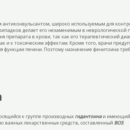
 антиконвульсантом, широко используемым для контро
припадков делает его незаменимым в неврологической 
я препарата в крови, так как его терапевтический ди
так и к токсическим эффектам. Кроме того, врачи пред
ия функции печени. Поэтому назначение фенитоина тре
а
осящийся к группе производных
гидантоина
и имеющий 
но важных лекарственных средств, составленный
ВОЗ
.