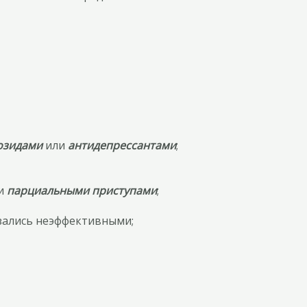
озидами
или
антидепрессантами
;
и
парциальными приступами
;
азались неэффективными;