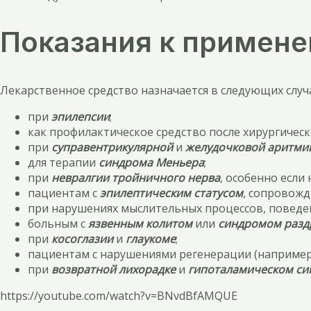
Показания к примен
Лекарственное средство назначается в следующих случа
при
эпилепсии
;
как профилактическое средство после хирургичес
при
суправентрикулярной
и
желудочковой аритми
для терапии
синдрома Меньера
;
при
невралгии тройничного нерва
, особенно если
пациентам с
эпилептическим статусом
, сопровож
при нарушениях мыслительных процессов, поведенч
больным с
язвенным колитом
или
синдромом разд
при
косоглазии
и
глаукоме
;
пациентам с нарушениями регенерации (наприме
при
возвратной лихорадке
и
гипоталамическом с
https://youtube.com/watch?v=BNvdBfAMQUE