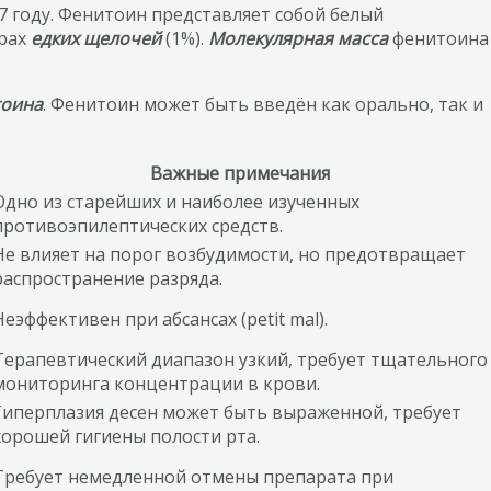
7 году. Фенитоин представляет собой белый
орах
едких щелочей
(1%).
Молекулярная масса
фенитоина
тоина
. Фенитоин может быть введён как орально, так и
Важные примечания
Одно из старейших и наиболее изученных
противоэпилептических средств.
Не влияет на порог возбудимости, но предотвращает
распространение разряда.
Неэффективен при абсансах (petit mal).
Терапевтический диапазон узкий, требует тщательного
мониторинга концентрации в крови.
Гиперплазия десен может быть выраженной, требует
хорошей гигиены полости рта.
Требует немедленной отмены препарата при