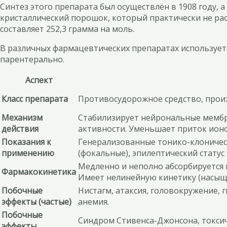
Синтез этого препарата был осуществлён в 1908 году, 
кристаллический порошок, который практически не ра
составляет 252,3 грамма на моль.
В различных фармацевтических препаратах используе
парентерально.
Аспект
Класс препарата
Противосудорожное средство, прои
Механизм
Стабилизирует нейрональные мембр
действия
активности. Уменьшает приток ионо
Показания к
Генерализованные тонико-клоническ
применению
(фокальные), эпилептический статус (
Медленно и неполно абсорбируется и
Фармакокинетика
Имеет нелинейную кинетику (насыщ
Побочные
Нистагм, атаксия, головокружение, г
эффекты (частые)
анемия.
Побочные
Синдром Стивенса-Джонсона, токсич
эффекты