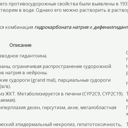
а его противосудорожные свойства были выявлены в 193
створим в воде. Однако его можно растворить в раств
тся комбинация
гидрокарбоната натрия
и
дифенилгидан
Описание
зводное гидантоина.
аны, ограничивая распространение судорожной
в натрия в нейроны.
ие судороги (grand mal), парциальные судороги
в/в).
з ЖКТ. Метаболизируется в печени (CYP2C9, CYP2C19).
аемая).
иперплазия десен, гирсутизм, акне, мегалобластная
еский эпидермальный некролиз, гепатотоксичность,