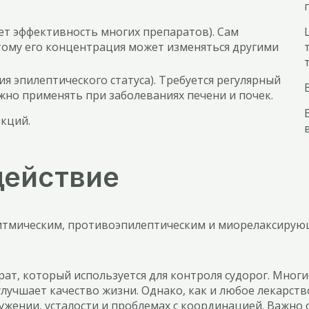
т эффективность многих препаратов). Сам
тому его концентрация может изменяться другими
ия эпилептического статуса). Требуется регулярный
жно применять при заболеваниях печени и почек.
екций.
действие
тмическим, противоэпилептическим и миорелаксирую
ат, который используется для контроля судорог. Мног
улучшает качество жизни. Однако, как и любое лекарст
ении, усталости и проблемах с координацией. Важно 