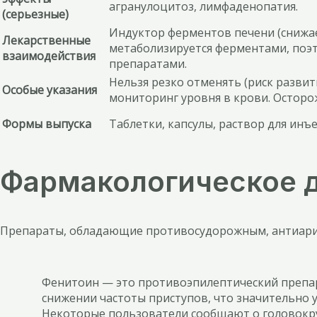
агранулоцитоз, лимфаденопатия.
(серьезные)
Индуктор ферментов печени (снижае
Лекарственные
метаболизируется ферментами, поэ
взаимодействия
препаратами.
Нельзя резко отменять (риск развит
Особые указания
мониторинг уровня в крови. Осторо
Формы выпуска
Таблетки, капсулы, раствор для инъ
Фармакологическое 
Препараты, обладающие противосудорожным, антиари
Фенитоин — это противоэпилептический препар
снижении частоты приступов, что значительно 
Некоторые пользователи сообщают о головокруж