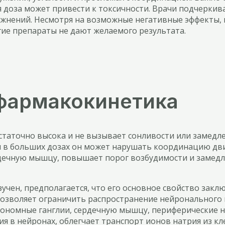
я доза может привести к токсичности. Врачи подчерки
ложнений. Несмотря на возможные негативные эффекты
гие препараты не дают желаемого результата.
фармакокинетика
таточно высока и не вызывает сонливости или замедл
и в больших дозах он может нарушать координацию д
рдечную мышцу, повышает порог возбудимости и замедл
учен, предполагается, что его основное свойство закл
 позволяет ограничить распространение нейронального
втономные ганглии, сердечную мышцу, периферические н
я в нейронах, облегчает транспорт ионов натрия из к