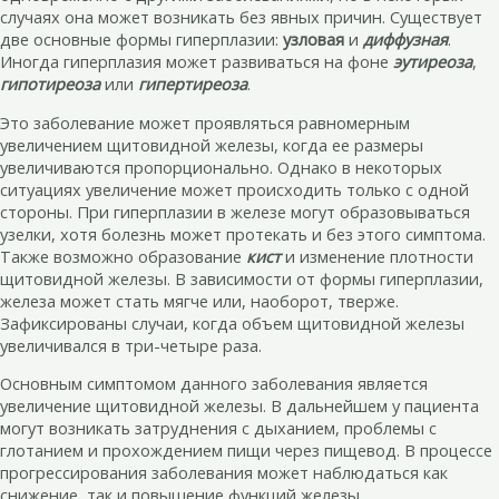
случаях она может возникать без явных причин. Существует
две основные формы гиперплазии:
узловая
и
диффузная
.
Иногда гиперплазия может развиваться на фоне
эутиреоза
,
гипотиреоза
или
гипертиреоза
.
Это заболевание может проявляться равномерным
увеличением щитовидной железы, когда ее размеры
увеличиваются пропорционально. Однако в некоторых
ситуациях увеличение может происходить только с одной
стороны. При гиперплазии в железе могут образовываться
узелки, хотя болезнь может протекать и без этого симптома.
Также возможно образование
кист
и изменение плотности
щитовидной железы. В зависимости от формы гиперплазии,
железа может стать мягче или, наоборот, тверже.
Зафиксированы случаи, когда объем щитовидной железы
увеличивался в три-четыре раза.
Основным симптомом данного заболевания является
увеличение щитовидной железы. В дальнейшем у пациента
могут возникать затруднения с дыханием, проблемы с
глотанием и прохождением пищи через пищевод. В процессе
прогрессирования заболевания может наблюдаться как
снижение, так и повышение функций железы.