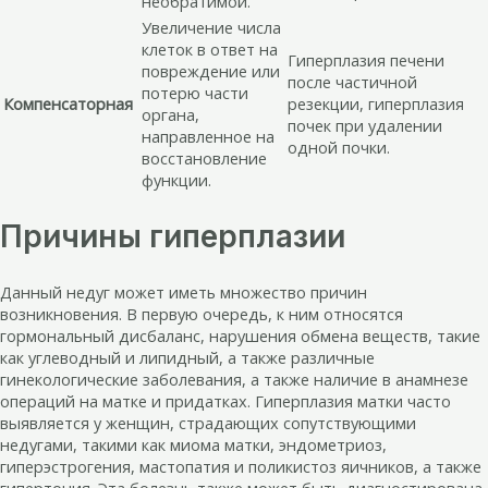
необратимой.
Увеличение числа
клеток в ответ на
Гиперплазия печени
повреждение или
после частичной
потерю части
Компенсаторная
резекции, гиперплазия
органа,
почек при удалении
направленное на
одной почки.
восстановление
функции.
Причины гиперплазии
Данный недуг может иметь множество причин
возникновения. В первую очередь, к ним относятся
гормональный дисбаланс, нарушения обмена веществ, такие
как углеводный и липидный, а также различные
гинекологические заболевания, а также наличие в анамнезе
операций на матке и придатках. Гиперплазия матки часто
выявляется у женщин, страдающих сопутствующими
недугами, такими как миома матки, эндометриоз,
гиперэстрогения, мастопатия и поликистоз яичников, а также
гипертония. Эта болезнь также может быть диагностирована