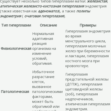
Существует несколько типов гиперплазии матки:
железистая
,
атипическая железисто-кистозная гиперплазия
эндометрия
(также известная как
аденоматоз
), а также
полипы
эндометрия
(
очаговая гиперплазия
).
Тип гиперплазии
Описание
Примеры
Гиперплазия эндометрия
Нормальная
во время
адаптивная
менструального цикла,
реакция
гиперплазия молочных
Физиологическая
организма на
желез при беременности
изменение
и лактации, гиперплазия
условий,
костного мозга при
обратимая.
кровопотере.
Избыточное
Гиперплазия
разрастание
предстательной железы
клеток,
(ДГПЖ), гиперплазия
вызванное
щитовидной железы
Патологическая
патологическими
(зоб), гиперплазия
факторами,
надпочечников,
может быть
атипическая гиперплазия
обратимой или
эндометрия.