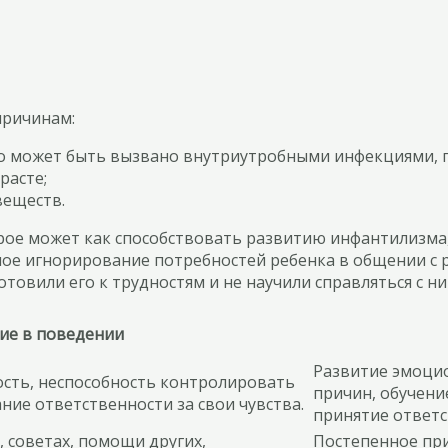
причинам:
что может быть вызвано внутриутробными инфекциями, г
расте;
веществ.
рое может как способствовать развитию инфантилизма,
ое игнорирование потребностей ребенка в общении с р
товили его к трудностям и не научили справляться с ни
ие в поведении
Развитие эмоцио
ость, неспособность контролировать
причин, обучени
ние ответственности за свои чувства.
принятие ответс
, советах, помощи других,
Постепенное при