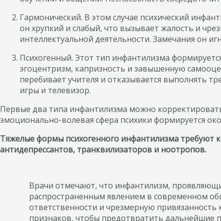
Гармонический. В этом случае психический инфанти
он хрупкий и слабый, что вызывает жалость и чре
интеллектуальной деятельности. Замечания он игн
Психогенный. Этот тип инфантилизма формируется
эгоцентризм, капризность и завышенную самооцен
перебивает учителя и отказывается выполнять тре
игры и телевизор.
Первые два типа инфантилизма можно корректировать
эмоционально-волевая сфера психики формируется окон
Тяжелые формы психогенного инфантилизма требуют ко
антидепрессантов, транквилизаторов и ноотропов.
Врачи отмечают, что инфантилизм, проявляющи
распространенным явлением в современном общ
ответственности и чрезмерную привязанность 
признаков, чтобы предотвратить дальнейшие п