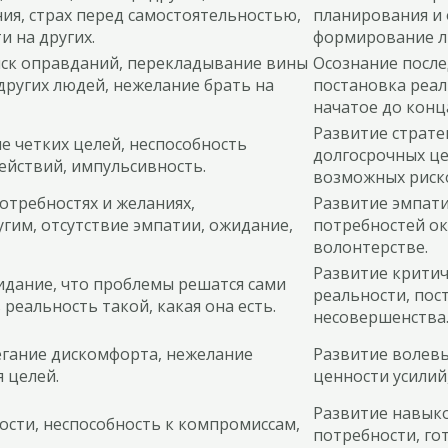
ия, страх перед самостоятельностью,
планирования и 
 на других.
формирование л
иск оправданий, перекладывание вины
Осознание после
других людей, нежелание брать на
постановка реа
начатое до конц
Развитие страте
ие четких целей, неспособность
долгосрочных це
ействий, импульсивность.
возможных риск
отребностях и желаниях,
Развитие эмпати
гим, отсутствие эмпатии, ожидание,
потребностей ок
волонтерстве.
Развитие критич
идание, что проблемы решатся сами
реальности, пос
реальность такой, какая она есть.
несовершенства
егание дискомфорта, нежелание
Развитие волевы
 целей.
ценности усилий
Развитие навыко
зости, неспособность к компромиссам,
потребности, го