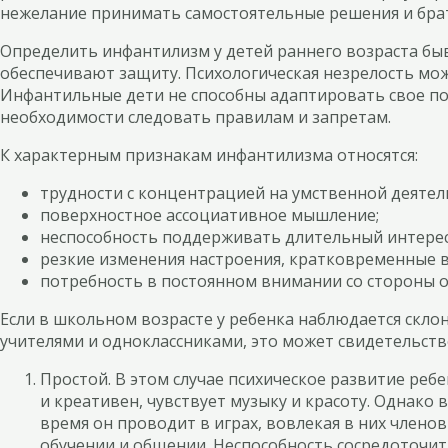
нежелание принимать самостоятельные решения и брат
Определить инфантилизм у детей раннего возраста быв
обеспечивают защиту. Психологическая незрелость може
Инфантильные дети не способны адаптировать свое по
необходимости следовать правилам и запретам.
К характерным признакам инфантилизма относятся:
трудности с концентрацией на умственной деятел
поверхностное ассоциативное мышление;
неспособность поддерживать длительный интерес 
резкие изменения настроения, кратковременные в
потребность в постоянном внимании со стороны 
Если в школьном возрасте у ребенка наблюдается скло
учителями и одноклассниками, это может свидетельст
Простой. В этом случае психическое развитие ребе
и креативен, чувствует музыку и красоту. Однако 
время он проводит в играх, вовлекая в них члено
обучении и общении. Неспособность сосредоточит