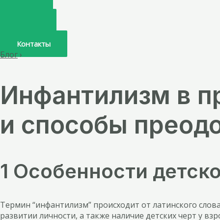
Главная
О нас
Услуги
Врачи
Контакты
Блог
›
Инфантилизм в п
и способы преод
1 Особенности детск
Термин “инфантилизм” происходит от латинского слова i
развитии личности, а также наличие детских черт у в