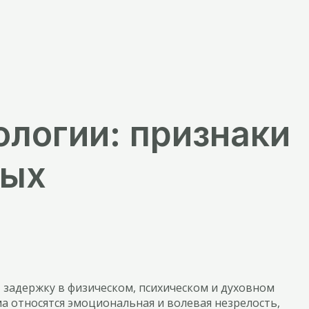
ологии: признаки
лых
ет задержку в физическом, психическом и духовном
ма относятся эмоциональная и волевая незрелость,