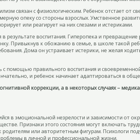
лизм связан с физиологическим. Ребенок отстает от свер
змерную опеку со стороны взрослых. Умственное разви
орирует или реагирует на них слезами и истериками.
 в результате воспитания. Гиперопека и превращение 
ку. Привыкнув к обожанию в семье, в школе такой реб
бования. Дома он устраивает истерики, не желая ходи
 с помощью правильного воспитания и своевременной 
чательно, и ребенок начинает адаптироваться в общес
гнитивной коррекции, а в некоторых случаях – медик
йся в эмоциональной незрелости и зависимости от окр
естве. Признаки этого состояния могут включать труд
к родителям или авторитетным фигурам. Психологи по
роблемы в личной и профессиональной жизни.