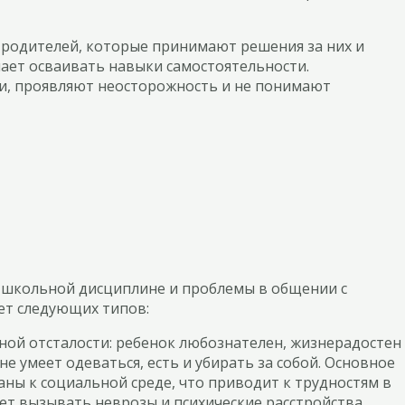
т родителей, которые принимают решения за них и
нает осваивать навыки самостоятельности.
ти, проявляют неосторожность и не понимают
 к школьной дисциплине и проблемы в общении с
ет следующих типов:
енной отсталости: ребенок любознателен, жизнерадостен
не умеет одеваться, есть и убирать за собой. Основное
аны к социальной среде, что приводит к трудностям в
т вызывать неврозы и психические расстройства.