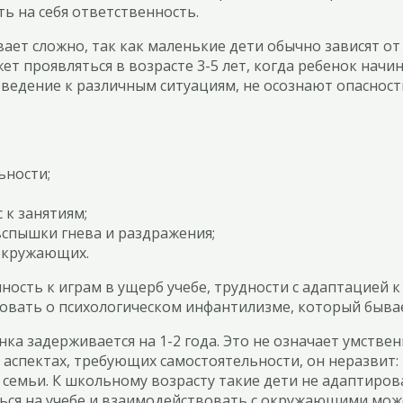
ь на себя ответственность.
ает сложно, так как маленькие дети обычно зависят о
т проявляться в возрасте 3-5 лет, когда ребенок начи
ведение к различным ситуациям, не осознают опаснос
ьности;
к занятиям;
спышки гнева и раздражения;
окружающих.
нность к играм в ущерб учебе, трудности с адаптацией
вовать о психологическом инфантилизме, который быва
нка задерживается на 1-2 года. Это не означает умств
в аспектах, требующих самостоятельности, он неразвит: 
в семьи. К школьному возрасту такие дети не адаптиров
ься на учебе и взаимодействовать с окружающими може