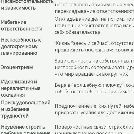
Несамостоятельность
неспособность принимать решен
и зависимость
перекладывание ответственности
Откладывание дел на потом, по
Избегание
на внешние обстоятельства или 
ответственности
себя обязательства.
Неспособность к
Жизнь “здесь и сейчас”, отсутств
долгосрочному
предвидеть последствия своих д
планированию
Зацикленность на собственных п
Эгоцентризм
неспособность сопереживать дру
что мир вращается вокруг них.
Идеализация и
Вера в “волшебную палочку”, ож
нереалистичные
собой, неспособность принимать 
ожидания
Поиск удовольствий
Предпочтение легких путей, изб
и избегание
прилагать усилия для достижения
трудностей
Неумение строить
Поверхностные связи, страх бли
глубокие отношения
манипулятивное поведение.