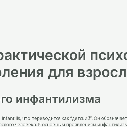
рактической псих
оления для взрос
ого инфантилизма
nfantilis, что переводится как “детский”. Он обознача
зрослого человека. К основным проявлениям инфантилиз