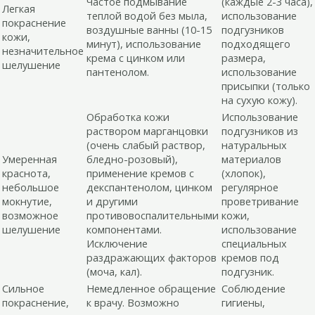
Частое подмывание
(каждые 2-3 часа),
Легкая
теплой водой без мыла,
использование
покраснение
воздушные ванны (10-15
подгузников
кожи,
минут), использование
подходящего
незначительное
крема с цинком или
размера,
шелушение
пантенолом.
использование
присыпки (только
на сухую кожу).
Обработка кожи
Использование
раствором марганцовки
подгузников из
(очень слабый раствор,
натуральных
Умеренная
бледно-розовый),
материалов
краснота,
применение кремов с
(хлопок),
небольшое
декспантенолом, цинком
регулярное
мокнутие,
и другими
проветривание
возможное
противовоспалительными
кожи,
шелушение
компонентами.
использование
Исключение
специальных
раздражающих факторов
кремов под
(моча, кал).
подгузник.
Сильное
Немедленное обращение
Соблюдение
покраснение,
к врачу. Возможно
гигиены,