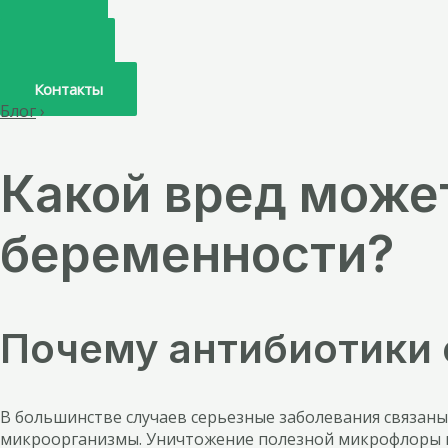
Главная
О нас
Услуги
Врачи
Контакты
Блог
›
Какой вред може
беременности?
Почему антибиотики
В большинстве случаев серьезные заболевания связан
микроорганизмы. Уничтожение полезной микрофлоры ки