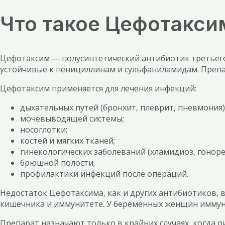
Что такое Цефотакси
Цефотаксим — полусинтетический антибиотик третьего
устойчивые к пенициллинам и сульфаниламидам. Препа
Цефотаксим применяется для лечения инфекций:
дыхательных путей (бронхит, плеврит, пневмония)
мочевыводящей системы;
носоглотки;
костей и мягких тканей;
гинекологических заболеваний (хламидиоз, гонорея
брюшной полости;
профилактики инфекций после операций.
Недостаток Цефотаксима, как и других антибиотиков, в
кишечника и иммунитете. У беременных женщин иммунн
Препарат назначают только в крайних случаях, когда 