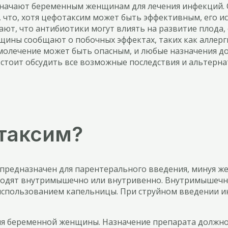
значают беременным женщинам для лечения инфекций. 
, что, хотя цефотаксим может быть эффективным, его 
ают, что антибиотики могут влиять на развитие плода,
ины сообщают о побочных эффектах, таких как аллерги
молечение может быть опасным, и любые назначения дол
 стоит обсудить все возможные последствия и альтерн
таксим?
и предназначен для парентерального введения, минуя 
водят внутримышечно или внутривенно. Внутримышечны
 использованием капельницы. При струйном введении и
яния беременной женщины. Назначение препарата должн