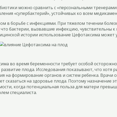
тибиотики можно сравнить с «персональными тренерами
ления «супербактерий», устойчивых ко всем медикамен
вом в борьбе с инфекциями. При тяжелом течении боле
что бактерии, вызвавшие инфекцию, чувствительны к п
дицинской истории использование Цефотаксима может 
ма во время беременности требует особой осторожност
развитие плода. Исследования показывают, что хотя р
вия на формирование органов и систем ребенка. Врачи
жет сказаться на здоровье плода. Поэтому назначение 
мости, когда потенциальная польза для матери превыш
лем специалиста.