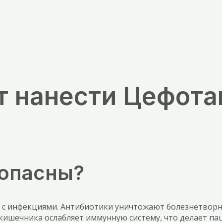
т нанести Цефота
 опасны?
ы с инфекциями. Антибиотики уничтожают болезнетворн
шечника ослабляет иммунную систему, что делает пац