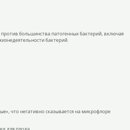
 против большинства патогенных бактерий, включая
жизнедеятельности бактерий.
ные», что негативно сказывается на микрофлоре
ед для плода.