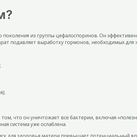
м?
 поколения из группы цефалоспоринов. Он эффективен
рат подавляет выработку гормонов, необходимых для 
;
);
 том, что он уничтожает все бактерии, включая «полез
ая система уже ослаблена.
риск для здоровья матери превышает потенциальный вр