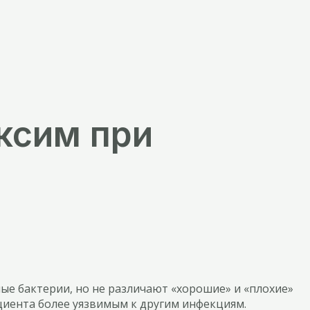
ксим при
ые бактерии, но не различают «хорошие» и «плохие»
иента более уязвимым к другим инфекциям.