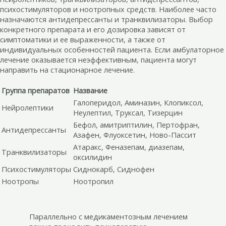
психостимуляторов и ноотропных средств. Наиболее часто
назначаются антидепрессанты и транквилизаторы. Выбор
конкретного препарата и его дозировка зависят от
симптоматики и ее выраженности, а также от
индивидуальных особенностей пациента. Если амбулаторное
лечение оказывается неэффективным, пациента могут
направить на стационарное лечение.
Группа препаратов
Название
Галоперидол, Аминазин, Клопиксол,
Нейролептики
Неулептил, Труксал, Тизерцин
Бефол, амитриптилин, Пертофран,
Антидепрессанты
Азафен, Флуоксетин, Ново-Пассит
Атаракс, Феназепам, диазепам,
Транквилизаторы
оксилидин
Психостимуляторы
Сиднокарб, Сиднофен
Ноотропы
Ноотропил
Параллельно с медикаментозным лечением