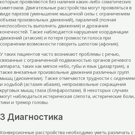
которые проявляются без наличия каких-либо соматических
симптомов. Двигательные расстройства могут проявляться в
виде парезов (уменьшение мышечной силы с ограничением
объема произвольных движений), параличей (полная
неспособность выполнять движения) и дрожания
конечностей. Также наблюдается нарушение координации
движений (атаксия) и потеря громкости голоса при
сохранении возможности говорить шепотом (афония).
У таких пациентов часто возникают проблемы с речью,
связанные с ограниченной подвижностью органов речевого
аппарата, таких как мягкое небо, губы и язык (дизартрия), а
также внезапные произвольные движения различных групп
мышц (дискинезии). Также отмечаются трудности с сидением
и ходьбой (астазия-абазия), непроизвольные сокращения
круговых мышц глаза (блефароспазм). В некоторых случаях
могут наблюдаться истерическая слепота, истерические боли,
тики и тремор головы.
3 Диагностика
Конверсионные расстройства необходимо уметь различать с