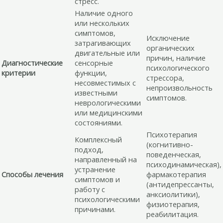
стресс.
Наличие одного
или нескольких
симптомов,
Исключение
затрагивающих
органических
двигательные или
причин, наличие
Диагностические
сенсорные
психологического
критерии
функции,
стрессора,
несовместимых с
непроизвольность
известными
симптомов.
неврологическими
или медицинскими
состояниями.
Психотерапия
Комплексный
(когнитивно-
подход,
поведенческая,
направленный на
психодинамическая),
устранение
Способы лечения
фармакотерапия
симптомов и
(антидепрессанты,
работу с
анксиолитики),
психологическими
физиотерапия,
причинами.
реабилитация.