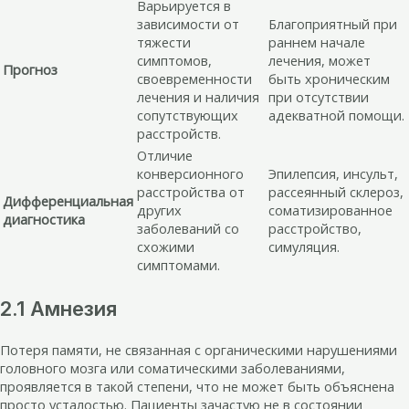
Варьируется в
зависимости от
Благоприятный при
тяжести
раннем начале
симптомов,
лечения, может
Прогноз
своевременности
быть хроническим
лечения и наличия
при отсутствии
сопутствующих
адекватной помощи.
расстройств.
Отличие
конверсионного
Эпилепсия, инсульт,
расстройства от
рассеянный склероз,
Дифференциальная
других
соматизированное
диагностика
заболеваний со
расстройство,
схожими
симуляция.
симптомами.
2.1 Амнезия
Потеря памяти, не связанная с органическими нарушениями
головного мозга или соматическими заболеваниями,
проявляется в такой степени, что не может быть объяснена
просто усталостью. Пациенты зачастую не в состоянии