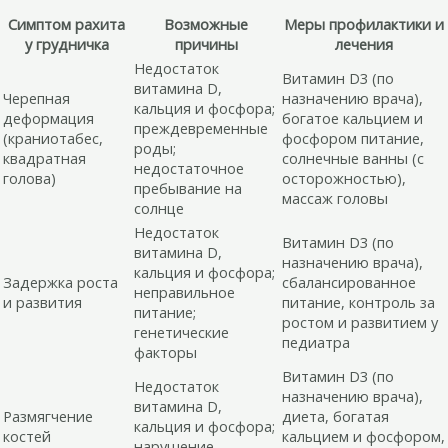
Симптом рахита
Возможные
Меры профилактики и
у грудничка
причины
лечения
Недостаток
Витамин D3 (по
витамина D,
Черепная
назначению врача),
кальция и фосфора;
деформация
богатое кальцием и
преждевременные
(краниотабес,
фосфором питание,
роды;
квадратная
солнечные ванны (с
недостаточное
голова)
осторожностью),
пребывание на
массаж головы
солнце
Недостаток
Витамин D3 (по
витамина D,
назначению врача),
кальция и фосфора;
Задержка роста
сбалансированное
неправильное
и развития
питание, контроль за
питание;
ростом и развитием у
генетические
педиатра
факторы
Витамин D3 (по
Недостаток
назначению врача),
витамина D,
Размягчение
диета, богатая
кальция и фосфора;
костей
кальцием и фосфором,
нарушение