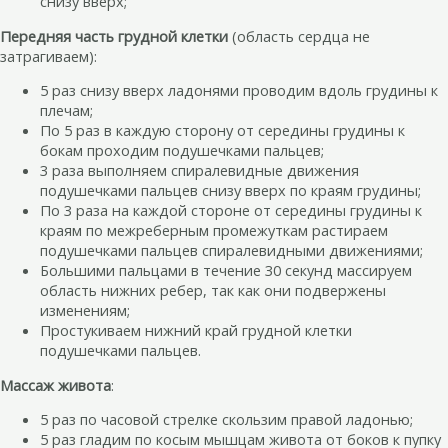
снизу вверх;
Передняя часть грудной клетки
(область сердца не
затрагиваем):
5 раз снизу вверх ладонями проводим вдоль грудины к
плечам;
По 5 раз в каждую сторону от середины грудины к
бокам проходим подушечками пальцев;
3 раза выполняем спиралевидные движения
подушечками пальцев снизу вверх по краям грудины;
По 3 раза на каждой стороне от середины грудины к
краям по межреберным промежуткам растираем
подушечками пальцев спиралевидными движениями;
Большими пальцами в течение 30 секунд массируем
область нижних ребер, так как они подвержены
изменениям;
Простукиваем нижний край грудной клетки
подушечками пальцев.
Массаж живота
:
5 раз по часовой стрелке скользим правой ладонью;
5 раз гладим по косым мышцам живота от боков к пупку