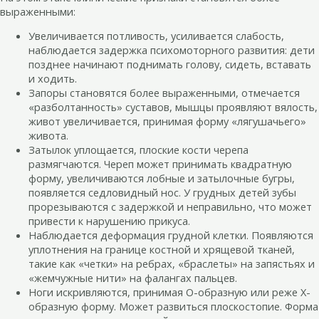
выраженными:
Увеличивается потливость, усиливается слабость,
наблюдается задержка психомоторного развития: дети
позднее начинают поднимать голову, сидеть, вставать
и ходить.
Запоры становятся более выраженными, отмечается
«разболтанность» суставов, мышцы проявляют вялость,
живот увеличивается, принимая форму «лягушачьего»
живота.
Затылок уплощается, плоские кости черепа
размягчаются. Череп может принимать квадратную
форму, увеличиваются лобные и затылочные бугры,
появляется седловидный нос. У грудных детей зубы
прорезываются с задержкой и неправильно, что может
привести к нарушению прикуса.
Наблюдается деформация грудной клетки. Появляются
уплотнения на границе костной и хрящевой тканей,
такие как «четки» на ребрах, «браслеты» на запястьях и
«жемчужные нити» на фалангах пальцев.
Ноги искривляются, принимая О-образную или реже X-
образную форму. Может развиться плоскостопие. Форма