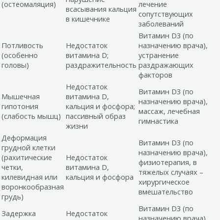
(остеомаляция)
лечение
всасывания кальция
сопутствующих
в кишечнике
заболеваний
Витамин D3 (по
Потливость
Недостаток
назначению врача),
(особенно
витамина D;
устранение
головы)
раздражительность
раздражающих
факторов
Недостаток
Витамин D3 (по
Мышечная
витамина D,
назначению врача),
гипотония
кальция и фосфора;
массаж, лечебная
(слабость мышц)
пассивный образ
гимнастика
жизни
Деформация
Витамин D3 (по
грудной клетки
назначению врача),
(рахитические
Недостаток
физиотерапия, в
четки,
витамина D,
тяжелых случаях –
килевидная или
кальция и фосфора
хирургическое
воронкообразная
вмешательство
грудь)
Витамин D3 (по
Задержка
Недостаток
назначению врача),