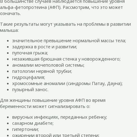
В большинстве случаев наблюдается повышение уровня
альфа-фетопротеина (АФП). Рассмотрим, что это может
означать.
Такие результаты могут указывать на проблемы в развитии
малыша:
значительное превышение нормальной массы тела;
задержка в росте и развитии;
пупочная грыжа;
незажившая брюшная стенка у новорожденного;
аномалии мочеполовой системы;
патологии нервной трубки;
гидроцефалия;
хромосомные аномалии (синдромы Патау, Дауна);
пузырный занос.
Для женщины повышение уровня АФП во время
беременности может сигнализировать о:
вирусных инфекциях, переданных ребенку;
сахарном диабете;
гипертонии;
ожирении второй или третьей степени;