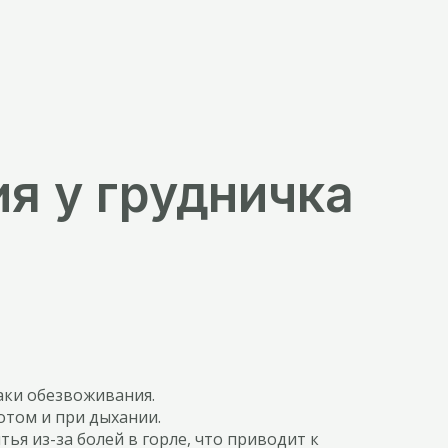
я у грудничка
аки обезвоживания.
отом и при дыхании.
ья из-за болей в горле, что приводит к