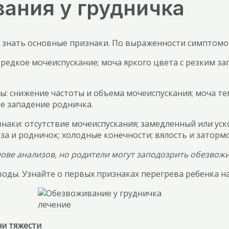
ания у грудничка
 знать основные признаки. По выраженности симптомов
и: редкое мочеиспускание; моча яркого цвета с резким 
мы: снижение частоты и объема мочеиспускания; моча те
ое западение родничка.
изнаки: отсутствие мочеиспускания; замедленный или у
лаза и родничок; холодные конечности; вялость и затор
ове анализов, но родители могут заподозрить обезвож
воды. Узнайте о первых признаках перегрева ребенка на 
и тяжести