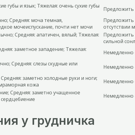
хие губы и язык; Тяжелая: очень сухие губы
Предложить 
но; Средняя: моча темная,
Предложить г
едкое мочеиспускание, почти нет мочи
отсутствии м
ычно; Средняя: апатичен, вялый; Тяжелая:
Предложить г
сильной сон
едняя: заметное западение; Тяжелая:
Немедленно 
ычно; Средняя: слезы скудные или
Немедленно 
; Средняя: заметно холодные руки и ноги;
Немедленно 
 мраморная кожа
ние; Средняя: заметно учащенное
Немедленно 
е сердцебиение
ия у грудничка