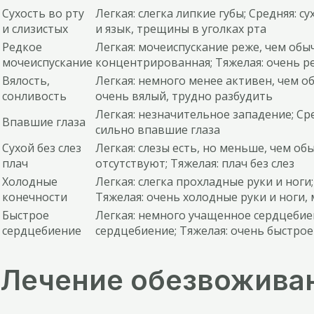
Сухость во рту
Легкая: слегка липкие губы; Средняя: су
и слизистых
и язык, трещины в уголках рта
Редкое
Легкая: мочеиспускание реже, чем обыч
мочеиспускание
концентрированная; Тяжелая: очень р
Вялость,
Легкая: немного менее активен, чем об
сонливость
очень вялый, трудно разбудить
Легкая: незначительное западение; Ср
Впавшие глаза
сильно впавшие глаза
Сухой без слез
Легкая: слезы есть, но меньше, чем об
плач
отсутствуют; Тяжелая: плач без слез
Холодные
Легкая: слегка прохладные руки и ноги
конечности
Тяжелая: очень холодные руки и ноги,
Быстрое
Легкая: немного учащенное сердцебие
сердцебиение
сердцебиение; Тяжелая: очень быстро
Лечение обезвоживан