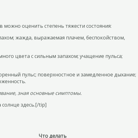
 можно оценить степень тяжести состояния:
запахом; жажда, выражаемая плачем, беспокойством,
много цвета с сильным запахом; учащение пульса;
скоренный пульс; поверхностное и замедленное дыхание;
моженность.
ивание, зная основные симптомы.
солнце здесь.[/tip]
Что делать