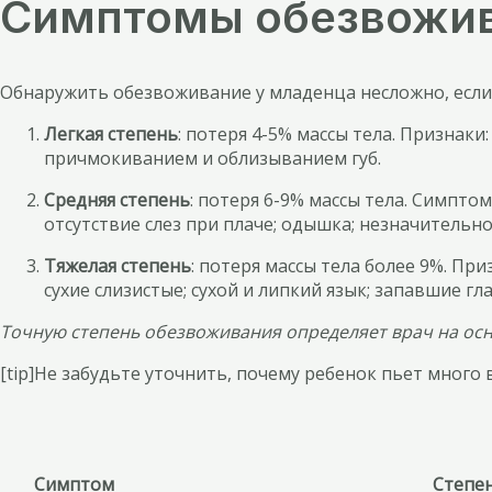
Симптомы обезвожив
Обнаружить обезвоживание у младенца несложно, если
Легкая степень
: потеря 4-5% массы тела. Признак
причмокиванием и облизыванием губ.
Средняя степень
: потеря 6-9% массы тела. Симпто
отсутствие слез при плаче; одышка; незначительн
Тяжелая степень
: потеря массы тела более 9%. Пр
сухие слизистые; сухой и липкий язык; запавшие г
Точную степень обезвоживания определяет врач на осн
[tip]Не забудьте уточнить, почему ребенок пьет много 
Симптом
Степен