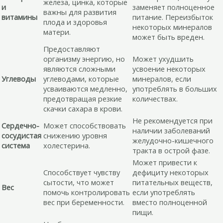
железа, цинка, которые
и
заменяет полноценное
важны для развития
витамины
питание. Переизбыток
плода и здоровья
некоторых минералов
матери.
может быть вреден.
Предоставляют
организму энергию, но
Может ухудшить
являются сложными
усвоение некоторых
Углеводы
углеводами, которые
минералов, если
усваиваются медленно,
употреблять в больших
предотвращая резкие
количествах.
скачки сахара в крови.
Не рекомендуется при
Сердечно-
Может способствовать
наличии заболеваний
сосудистая
снижению уровня
желудочно-кишечного
система
холестерина.
тракта в острой фазе.
Может привести к
Способствует чувству
дефициту некоторых
сытости, что может
питательных веществ,
Вес
помочь контролировать
если употреблять
вес при беременности.
вместо полноценной
пищи.