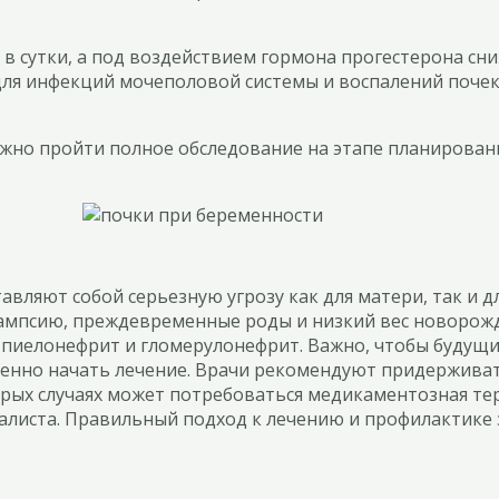
в сутки, а под воздействием гормона прогестерона сни
 для инфекций мочеполовой системы и воспалений поче
важно пройти полное обследование на этапе планирова
вляют собой серьезную угрозу как для матери, так и дл
лампсию, преждевременные роды и низкий вес новорожд
иелонефрит и гломерулонефрит. Важно, чтобы будущи
еменно начать лечение. Врачи рекомендуют придержива
торых случаях может потребоваться медикаментозная те
алиста. Правильный подход к лечению и профилактике