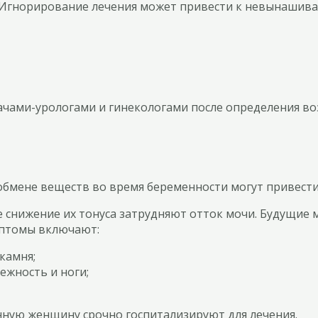
 Игнорирование лечения может привести к невынашиван
чами-урологами и гинекологами после определения во
бмене веществ во время беременности могут привести 
 снижение их тонуса затрудняют отток мочи. Будущие 
мптомы включают:
камня;
ежность и ноги;
ную женщину срочно госпитализируют для лечения.