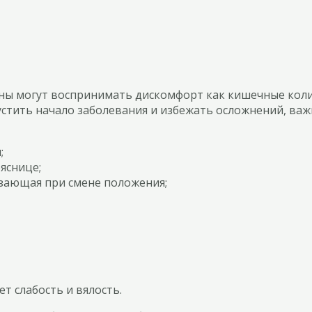
ны могут воспринимать дискомфорт как кишечные колик
устить начало заболевания и избежать осложнений, важ
;
яснице;
езающая при смене положения;
т слабость и вялость.