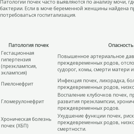
Патологии почек часто выявляются по анализу мочи, г
бактерии. Если в моче беременной женщины найдена п
потребоваться госпитализация.
Патология почек
Опасность
Гестационная
Повышенное артериальное давл
гипертензия
преждевременных родов, отсло
(преэклампсия,
судорог, комы, смерти матери и
эклампсия)
Инфекция почек, лихорадка, бол
Пиелонефрит
преждевременных родов, низкой
Воспаление клубочков почек, пр
Гломерулонефрит
развития преэклампсии, хронич
преждевременных родов.
Ухудшение функции почек, риск
Хроническая болезнь
преждевременных родов, низко
почек (ХБП)
смертности.