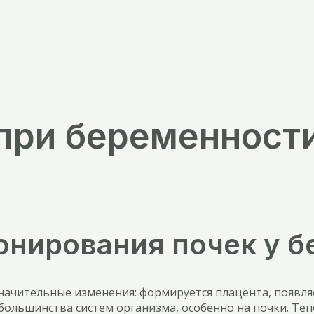
при беременности
онирования почек у 
начительные изменения: формируется плацента, появля
большинства систем организма, особенно на почки. Теп