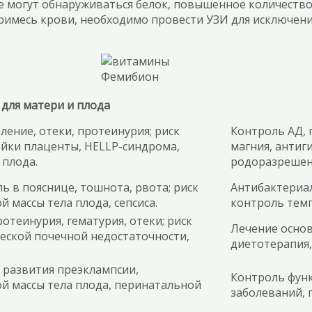
де могут обнаруживаться белок, повышенное количеств
римесь крови, необходимо провести УЗИ для исключени
 для матери и плода
ение, отеки, протеинурия; риск
Контроль АД, 
йки плаценты, HELLP-синдрома,
магния, антиг
 плода.
родоразрешен
ь в пояснице, тошнота, рвота; риск
Антибактериал
 массы тела плода, сепсиса.
контроль темп
отеинурия, гематурия, отеки; риск
Лечение основ
еской почечной недостаточности,
диетотерапия,
 развития преэклампсии,
Контроль функ
й массы тела плода, перинатальной
заболеваний, 