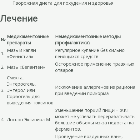
Творожная диета для похудения и здоровья
Лечение
Медикаментозные
Немедикаментозные методы
№
препараты
(профилактика)
Мазь и капли
Регулярное купание без сильно
1.
«Фенистил»
пенящихся средств
Осторожное применение травяных
2.
Мазь «Бепантен»
отваров
Смекта,
Энтеросгель,
Исключение аллергенов из рациона
3.
Энтерол или
при введении прикорма
Сорбогель для
выведения токсинов
Уменьшение порций пищи – ЖКТ
может не успевать перерабатывать
4.
Лосьон Эксипиал М
большие объемы из-за недостатка
ферментов.
Проведение воздушных ванн,