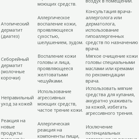
воздух в помещении.
моющих средств.
Консультация врача-
Аллергическое
аллерголога или
Атопический
воспаление кожи,
дерматолога,
дерматит
проявляющееся
использование
(диатез)
сухостью,
гипоаллергенных
шелушением, зудом.
средств по назначению
врача.
Воспаление кожи
Мягкое очищение кожи
Себорейный
головы и лица,
головы специальными
дерматит
проявляющееся
маслами или кремами
(молочные
желтоватыми
по рекомендации
корочки)
чешуйками.
врача.
Использовать мягкие
Использование
средства для купания,
Неправильный
агрессивных
аккуратно ухаживать
уход за кожей
моющих средств,
за кожей, избегать
частое трение кожи.
агрессивного трения.
Реакция на
Аллергическая
новые
Исключение
реакция на
продукты
потенциальных
компоненты пищи,