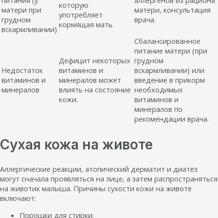
питания (у
аллергенов из рациона
которую
матери при
матери, консультация
употребляет
грудном
врача.
кормящая мать.
вскармливании)
Сбалансированное
питание матери (при
Дефицит некоторых
грудном
Недостаток
витаминов и
вскармливании) или
витаминов и
минералов может
введение в прикорм
минералов
влиять на состояние
необходимых
кожи.
витаминов и
минералов по
рекомендации врача.
Сухая кожа на животе
Аллергические реакции, атопический дерматит и диатез
могут сначала проявляться на лице, а затем распространяться
на животик малыша. Причины сухости кожи на животе
включают:
Порошки для стирки;