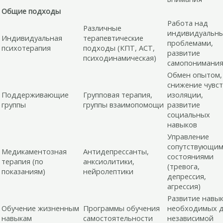
Общие подходы
Работа над
Различные
индивидуальн
Индивидуальная
терапевтические
проблемами,
психотерапия
подходы (КПТ, ACT,
развитие
психодинамическая)
самопонимани
Обмен опытом,
снижение чувст
Поддерживающие
Групповая терапия,
изоляции,
группы
группы взаимопомощи
развитие
социальных
навыков
Управление
сопутствующи
Медикаментозная
Антидепрессанты,
состояниями
терапия (по
анксиолитики,
(тревога,
показаниям)
нейролептики
депрессия,
агрессия)
Развитие навык
Обучение жизненным
Программы обучения
необходимых 
навыкам
самостоятельности
независимой