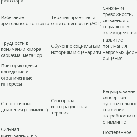
разговора
Снижение
тревожности,
Избегание
Терапия принятия и
связанной с
зрительного контакта
ответственности (ACT)
социальным
взаимодействи
Развитие
Трудности в
Обучение социальным
понимания
понимании юмора,
историям и сценариям
непрямых фор
сарказма, метафор
общения
Повторяющееся
поведение и
ограниченные
интересы
Регулирование
сенсорной
Сенсорная
Стереотипные
чувствительнос
интеграционная
движения (стимминг)
снижение
терапия
потребности в
стимминге
Сильная
Постепенное
привязанность к