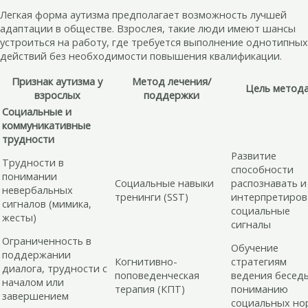
Легкая форма аутизма предполагает возможность лучшей
адаптации в обществе. Взрослея, такие люди имеют шансы
устроиться на работу, где требуется выполнение однотипных
действий без необходимости повышения квалификации.
Признак аутизма у
Метод лечения/
Цель метод
взрослых
поддержки
Социальные и
коммуникативные
трудности
Развитие
Трудности в
способности
понимании
Социальные навыки
распознавать и
невербальных
тренинги (SST)
интерпретиров
сигналов (мимика,
социальные
жесты)
сигналы
Ограниченность в
Обучение
поддержании
Когнитивно-
стратегиям
диалога, трудности с
поповеденческая
ведения бесед
началом или
терапия (КПТ)
пониманию
завершением
социальных но