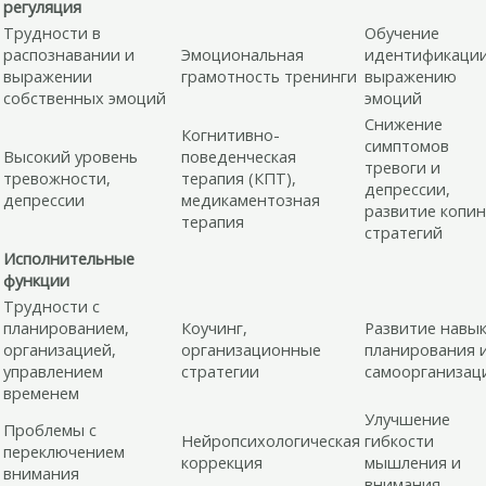
регуляция
Трудности в
Обучение
распознавании и
Эмоциональная
идентификации
выражении
грамотность тренинги
выражению
собственных эмоций
эмоций
Снижение
Когнитивно-
симптомов
Высокий уровень
поведенческая
тревоги и
тревожности,
терапия (КПТ),
депрессии,
депрессии
медикаментозная
развитие копин
терапия
стратегий
Исполнительные
функции
Трудности с
планированием,
Коучинг,
Развитие навы
организацией,
организационные
планирования 
управлением
стратегии
самоорганизац
временем
Улучшение
Проблемы с
Нейропсихологическая
гибкости
переключением
коррекция
мышления и
внимания
внимания