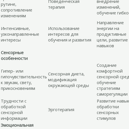
Поведенческая
внедрение
рутине,
терапия
изменений,
сопротивление
обучение гибко
изменениям
Направление
Интенсивные,
Использование
энергии на
узконаправленные
интересов для
продуктивные
интересы
обучения и развития
цели, развитие
навыков
Сенсорные
особенности
Создание
Гипер- или
комфортной
Сенсорная диета,
гипочувствительность
сенсорной сре
модификация
к звукам, свету,
обучение
окружающей среды
прикосновениям
стратегиям
саморегуляции
Трудности с
Развитие навы
обработкой
обработки
Эрготерапия
сенсорной
сенсорных
информации
стимулов
Эмоциональная