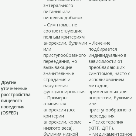
энтерального
питания или
пищевых добавок.
– Симптомы, не
соответствующие
полным критериям
анорексии, булимии
– Лечение
или
подбирается
приступообразного
индивидуально в
переедания, но
зависимости от
вызывающие
преобладающих
значительные
симптомов, часто с
страдания и
использованием
Другие
нарушения
методов,
уточненные
функционирования.
применяемых для
расстройства
– Примеры:
анорексии, булимии
пищевого
атипичная
или
поведения
анорексия (все
приступообразного
(OSFED)
критерии
переедания.
анорексии, кроме
– Психотерапия
низкого веса),
(КПТ, ДПТ).
булимия низкой
– Медикаментозное