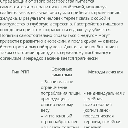
Страдающий от этого расстройства пытается
самостоятельно справиться с проблемой, используя
слабительные, вызывая рвоту или прибегая к промыванию
желудка. В результате человек теряет связь с собой и
погружается в глубокую депрессию. Расстройство пищевого
поведения при этом сохраняется и даже усугубляется.
Попытки самостоятельно справиться с недугом могут
привести к развитию анорексии, а после срыва — к вновь
бесконтрольному набору веса. Длительное пребывание в
таком состоянии приводит к серьезному дисбалансу в
организме и нередко заканчивается трагически.
Основные
Тип РПП
Методы лечения
симптомы
– Значительное
ограничение
потребления пищи,
– Индивидуальная и
приводящее к
семейная
опасно низкому
психотерапия
весу.
(когнитивно-
– Интенсивный
поведенческая
страх набрать вес
терапия, семейная
или стать толстым,
терапия).