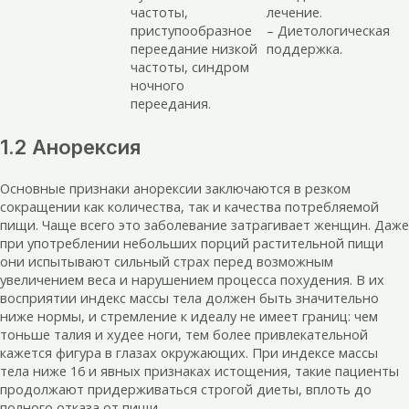
частоты,
лечение.
приступообразное
– Диетологическая
переедание низкой
поддержка.
частоты, синдром
ночного
переедания.
1.2 Анорексия
Основные признаки анорексии заключаются в резком
сокращении как количества, так и качества потребляемой
пищи. Чаще всего это заболевание затрагивает женщин. Даже
при употреблении небольших порций растительной пищи
они испытывают сильный страх перед возможным
увеличением веса и нарушением процесса похудения. В их
восприятии индекс массы тела должен быть значительно
ниже нормы, и стремление к идеалу не имеет границ: чем
тоньше талия и худее ноги, тем более привлекательной
кажется фигура в глазах окружающих. При индексе массы
тела ниже 16 и явных признаках истощения, такие пациенты
продолжают придерживаться строгой диеты, вплоть до
полного отказа от пищи.