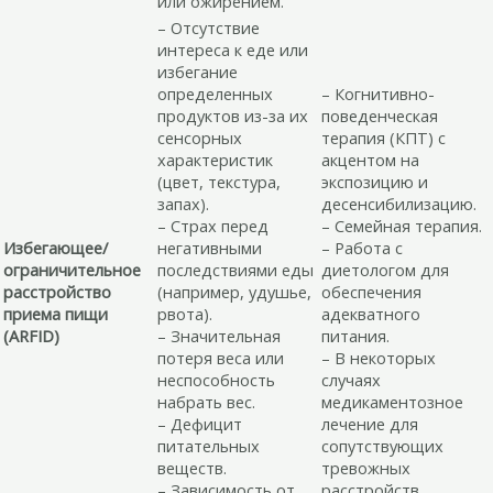
или ожирением.
– Отсутствие
интереса к еде или
избегание
определенных
– Когнитивно-
продуктов из-за их
поведенческая
сенсорных
терапия (КПТ) с
характеристик
акцентом на
(цвет, текстура,
экспозицию и
запах).
десенсибилизацию.
– Страх перед
– Семейная терапия.
Избегающее/
негативными
– Работа с
ограничительное
последствиями еды
диетологом для
расстройство
(например, удушье,
обеспечения
приема пищи
рвота).
адекватного
(ARFID)
– Значительная
питания.
потеря веса или
– В некоторых
неспособность
случаях
набрать вес.
медикаментозное
– Дефицит
лечение для
питательных
сопутствующих
веществ.
тревожных
– Зависимость от
расстройств.