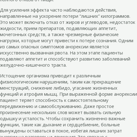
Для усиления эффекта часто наблюдаются действия,
направленные на ускорение потери “лишних” килограммов.
Это может включать отказ от жиров и углеводов, недостаток
жидкости, прием препаратов, подавляющих аппетит,
мочегонных средств, а также чрезмерные физические
нагрузки, которые могут привести к потере сознания. Одним
из самых опасных симптомов анорексии является
искусственно вызванная рвота. На этом этапе пациенты
подавляют аппетит и способствуют развитию заболеваний
желудочно-кишечного тракта.
Истощение организма приводит к различным
физиологическим нарушениям, таким как прекращение
менструаций, снижение либидо, угасание жизненных
функций и атрофия мышц. При выраженной форме анорексии
пациент теряет способность к самостоятельному
передвижению и самообслуживанию. Даже простое
произнесение нескольких слов может вызвать сильную
одышку и усталость. Чтобы сохранить жизненно важные
функции, такие как дыхание и сердцебиение, больные
вынуждены оставаться в покое, избегая лишних затрат
энергии на разговоры и движения. Это связано с