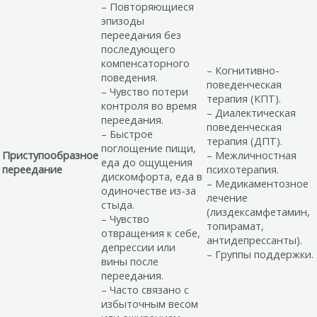
– Повторяющиеся
эпизоды
переедания без
последующего
компенсаторного
– Когнитивно-
поведения.
поведенческая
– Чувство потери
терапия (КПТ).
контроля во время
– Диалектическая
переедания.
поведенческая
– Быстрое
терапия (ДПТ).
поглощение пищи,
Приступообразное
– Межличностная
еда до ощущения
переедание
психотерапия.
дискомфорта, еда в
– Медикаментозное
одиночестве из-за
лечение
стыда.
(лиздексамфетамин,
– Чувство
топирамат,
отвращения к себе,
антидепрессанты).
депрессии или
– Группы поддержки.
вины после
переедания.
– Часто связано с
избыточным весом