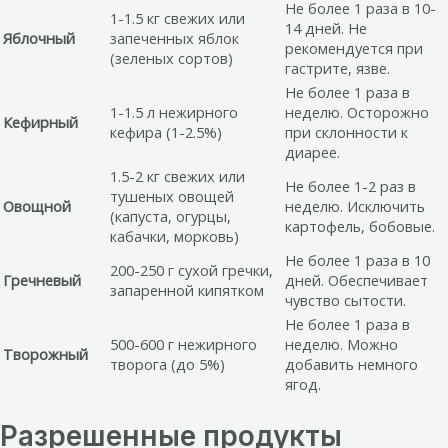
Не более 1 раза в 10-
1-1.5 кг свежих или
14 дней. Не
Яблочный
запеченных яблок
рекомендуется при
(зеленых сортов)
гастрите, язве.
Не более 1 раза в
1-1.5 л нежирного
неделю. Осторожно
Кефирный
кефира (1-2.5%)
при склонности к
диарее.
1.5-2 кг свежих или
Не более 1-2 раз в
тушеных овощей
Овощной
неделю. Исключить
(капуста, огурцы,
картофель, бобовые.
кабачки, морковь)
Не более 1 раза в 10
200-250 г сухой гречки,
Гречневый
дней. Обеспечивает
запаренной кипятком
чувство сытости.
Не более 1 раза в
500-600 г нежирного
неделю. Можно
Творожный
творога (до 5%)
добавить немного
ягод.
Разрешенные продукты