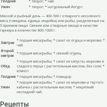
Полдник
* творог; * чай.
Ужин
* творог; * натуральный йогурт.
Мясной и рыбный день — 400-500 г отварного несоленого
мяса (говядина, курица, индейка) или рыбы, разделенные на
5 приемов пищи. Свежие или отварные овощи в качестве
гарнира в количестве 800-1000 г.
* порция мяса/рыбы; * салат из огурца и моркови; *
Завтрак
чай.
Второй
* порция мяса/рыбы; * свежий огурец.
завтрак
* порция мяса/рыбы; * салат из капусты, моркови и
Обед
сладкого перца с растительным маслом, без соли; *
компот.
Полдник
* порция мяса/рыбы; * помидор.
* порция мяса/рыбы; * салат из моркови и тертого
Ужин
кабачка с растительным маслом; * некрепкий
несладкий чай.
Рецепты