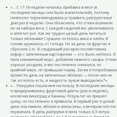
«… С 17-18 недели началась прибавка в весе (в
последние месяцы она была значительной), поэтому
гинеколог порекомендовала устраивать разгрузочные
дни раз в неделю. Она объяснила, что отеки возникли
из-за набора веса. С каждой неделей вес увеличивался,
и аппетит рос. Как же трудно целый день питаться
только яблоками! Страшно хотелось мяса и хлеба. В
голове кружилось от голода. Но за день на фруктах я
сбросила 2 кг. В следующий раз врач посоветовала
кефир с запеченным картофелем — это было неплохо. Я
пила клюквенный морс, добавляя немного сахара. Отеки
хорошо уходили, и вес постепенно снижался, по
крайней мере, не превышал норму. Затем я попробовала
провести день на запеченных яблоках — после них не
так хотелось есть, и жидкость лучше выводилась*».
«… Разгрузка пошла мне на пользу. В последние месяцы
я придерживалась фруктовой диеты (раз в неделю),
исключая виноград и бананы. Результат не пришел
сразу, но постепенно я привыкла. В первый раз я целый
день ела памело, яблоки и апельсины, а вечером плотно
поужинала. В день разгрузки я пила только 0,5 литра
жидкости. Употребляла до 1,5 кг различных фруктов: