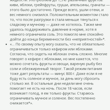
киви, яблоки, грейпфруты, груши, апельсины, гранаты —
этого было достаточно. Прежде всего, ушли отеки, и
вес немного снизился. Положительным моментом стало
то, что после разгрузки я стала меньше тянуться к
сладкому и мучному — даже не хотелось. Также мне
удалось поддерживать давление в норме, хотя я
немного ограничила соль. Это помогло мне спокойно
дойти до конца беременности без «неприятностей»*.
«… По своему опыту могу сказать, что не обязательно
ограничиваться только кефиром или яблоками.
Согласна, что сидеть на яблоках очень сложно. Многие
говорят о кефире с яблоками, но мне кажется, что
можно сочетать фрукты и овощи, вареную рыбу без
соли и обезжиренный творог. Такой режим питания
тоже дает результаты — минус 800 г. Даже если я не
буду есть соленое и мучное, за день могу сбросить
столько же. В остальные дни недели мне очень
помогает не есть на ночь. После 18 часов, если
возникает голод, я ем только фрукты. Стараюсь
ограничивать мучное и соленое. Вес постепенно
снижается*».