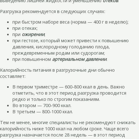
выведению лишней жидкости и уменьшению
отеков
.
Разгрузка рекомендуется в следующих случаях:
при быстром наборе веса (норма — 400 г в неделю);
при отеках;
при
ожирении
;
при гестозе, который может привести к повышению
давления, кислородному голоданию плода,
преждевременным родам или судорогам;
при повышенном
артериальном давлении
.
Калорийность питания в разгрузочные дни обычно
составляет:
В первом триместре — 600-800 ккал в день. Важно
отметить, что в этот период разгрузка проводится
редко и только по строгим показаниям.
Во втором — 700-900 ккал.
В третьем — 800-1000 ккал.
Тем не менее, многие специалисты не рекомендуют снижать
калорийность ниже 1000 ккал на любом сроке. Чаще всего
разгрузка назначается после 28 недель — в этот период