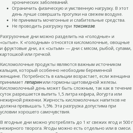
хронических заболеваний.
Ограничить физическую и умственную нагрузку. В этот
день лучше совершать прогулки на свежем воздухе.
Не принимать мочегонные и слабительные средства.
Не проводить разгрузку при
токсикозе
.
Разгрузочные дни можно разделить на «голодные» и
«сытые». К «голодным» относятся кисломолочные, овощные
и фруктовые дни, а к «сытым» — дни с мясом, рыбой, супами,
картошкой или гречкой.
Кисломолочные продукты являются важным источником
кальция, который особенно необходим беременной
женщине. Потребность в кальции возрастает, если женщина
принимает
гепарин
или гормоны щитовидной железы.
Кисломолочный день может быть сложным, так как в течение
суток разрешается выпить 1,5 литра кефира, йогурта или
нежирной ряженки. Жирность кисломолочных напитков не
должна превышать 1,5%. Эта разгрузка допустима при
условии хорошего самочувствия.
В ягодные дни можно употреблять до 1 кг свежих ягод и 500 г
нежирного творога. Ягоды можно есть отдельно или в смеси.