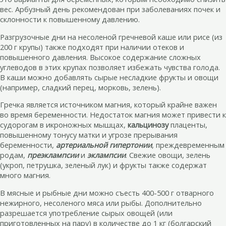
вес. Арбузный день рекомендован при заболеваниях почек и
склонности к повышенному давлению.
Разгрузочные дни на несоленой гречневой каше или рисе (из
200 г крупы) также подходят при наличии отеков и
повышенного давления. Высокое содержание сложных
углеводов в этих крупах позволяет избежать чувства голода.
В каши можно добавлять сырые несладкие фрукты и овощи
(например, сладкий перец, морковь, зелень).
Гречка является источником магния, который крайне важен
во время беременности. Недостаток магния может привести к
судорогам в икроножных мышцах,
кальцинозу
плаценты,
повышенному тонусу матки и угрозе прерывания
беременности,
артериальной гипертонии
, преждевременным
родам,
преэклампсии
и
эклампсии
. Свежие овощи, зелень
(укроп, петрушка, зеленый лук) и фрукты также содержат
много магния.
В мясные и рыбные дни можно съесть 400-500 г отварного
нежирного, несоленого мяса или рыбы. Дополнительно
разрешается употребление сырых овощей (или
приготовленных на пару) в количестве до 1 кг (болгарский