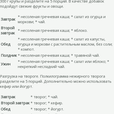
300 г крупы и разделите на 5 порций. В качестве добавок
подойдут свежие фрукты и овощи.
* несоленая гречневая каша; * салат из огурца и
Завтрак
моркови; * чай.
Второй
* несоленая гречневая каша; * яблоко.
завтрак
* несоленая гречневая каша; * салат из капусты,
Обед
огурца и моркови с растительным маслом, без соли;
* компот.
Полдник
* несоленая гречневая каша; * травяной чай.
* несоленая гречневая каша; * салат или яблоко; *
Ужин
некрепкий несладкий чай.
Разгрузка на твороге. Полкилограмма нежирного творога
разделите на 5 порций. Дополнительно можно использовать
кефир или йогурт.
Завтрак
* творог; * чай.
Второй завтрак
* творог; * кефир.
Обед
* творог; * йогурт.