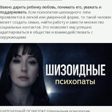
Важно дарить ребенку любовь, понимать его, уважать и
поддерживать.
Если психопатия шизоидного типа
проявляется в легкой или умеренной форме, то такой человек
может создать семью, найти работу и завести множество
социальных контактов. Это позволяет ему успешно
адаптироваться в обществе и взаимодействовать с
окружающими.
ШИЗОИДНЫЙ ПСИХОПАТ/Шизоидная психопатия