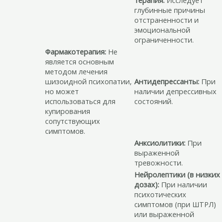
глубинные причины
отстраненности и
эмоциональной
ограниченности.
Фармакотерапия:
Не
является основным
методом лечения
шизоидной психопатии,
Антидепрессанты:
При
но может
наличии депрессивных
использоваться для
состояний.
купирования
сопутствующих
симптомов.
Анксиолитики:
При
выраженной
тревожности.
Нейролептики (в низких
дозах):
При наличии
психотических
симптомов (при ШТРЛ)
или выраженной