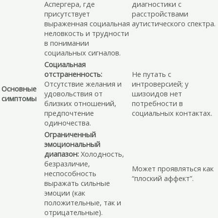
Аспергера, где
диагностики с
присутствует
расстройствами
выраженная социальная
аутистического спектра.
неловкость и трудности
в понимании
социальных сигналов.
Социальная
отстраненность:
Не путать с
Отсутствие желания и
интроверсией; у
Основные
удовольствия от
шизоидов нет
симптомы
близких отношений,
потребности в
предпочтение
социальных контактах.
одиночества.
Ограниченный
эмоциональный
диапазон:
Холодность,
безразличие,
Может проявляться как
неспособность
“плоский аффект”.
выражать сильные
эмоции (как
положительные, так и
отрицательные).