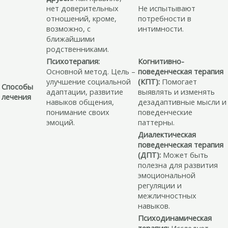
нет доверительных
Не испытывают
отношений, кроме,
потребности в
возможно, с
интимности.
ближайшими
родственниками.
Психотерапия:
Когнитивно-
Основной метод. Цель –
поведенческая терапия
улучшение социальной
(КПТ):
Помогает
Способы
адаптации, развитие
выявлять и изменять
лечения
навыков общения,
дезадаптивные мысли и
понимание своих
поведенческие
эмоций.
паттерны.
Диалектическая
поведенческая терапия
(ДПТ):
Может быть
полезна для развития
эмоциональной
регуляции и
межличностных
навыков.
Психодинамическая
терапия:
Исследует