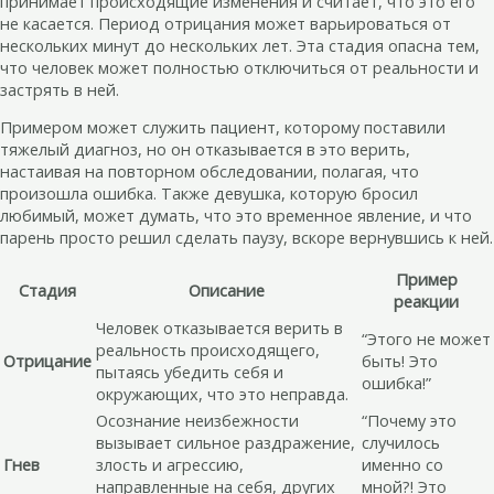
принимает происходящие изменения и считает, что это его
не касается. Период отрицания может варьироваться от
нескольких минут до нескольких лет. Эта стадия опасна тем,
что человек может полностью отключиться от реальности и
застрять в ней.
Примером может служить пациент, которому поставили
тяжелый диагноз, но он отказывается в это верить,
настаивая на повторном обследовании, полагая, что
произошла ошибка. Также девушка, которую бросил
любимый, может думать, что это временное явление, и что
парень просто решил сделать паузу, вскоре вернувшись к ней.
Пример
Стадия
Описание
реакции
Человек отказывается верить в
“Этого не может
реальность происходящего,
Отрицание
быть! Это
пытаясь убедить себя и
ошибка!”
окружающих, что это неправда.
Осознание неизбежности
“Почему это
вызывает сильное раздражение,
случилось
Гнев
злость и агрессию,
именно со
направленные на себя, других
мной?! Это