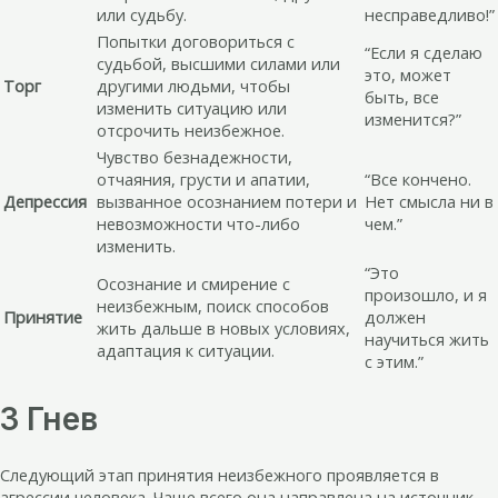
или судьбу.
несправедливо!”
Попытки договориться с
“Если я сделаю
судьбой, высшими силами или
это, может
Торг
другими людьми, чтобы
быть, все
изменить ситуацию или
изменится?”
отсрочить неизбежное.
Чувство безнадежности,
отчаяния, грусти и апатии,
“Все кончено.
Депрессия
вызванное осознанием потери и
Нет смысла ни в
невозможности что-либо
чем.”
изменить.
“Это
Осознание и смирение с
произошло, и я
неизбежным, поиск способов
Принятие
должен
жить дальше в новых условиях,
научиться жить
адаптация к ситуации.
с этим.”
3 Гнев
Следующий этап принятия неизбежного проявляется в
агрессии человека. Чаще всего она направлена на источник