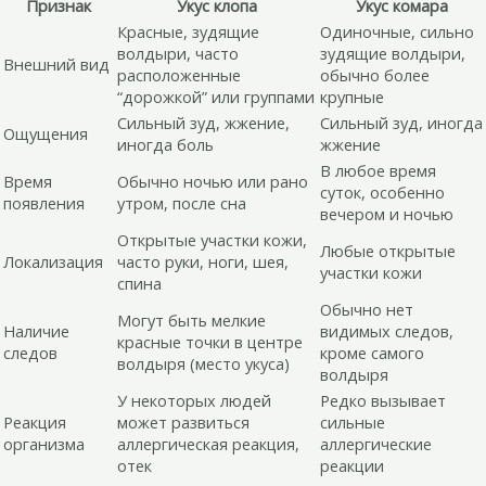
Признак
Укус клопа
Укус комара
Красные, зудящие
Одиночные, сильно
волдыри, часто
зудящие волдыри,
Внешний вид
расположенные
обычно более
“дорожкой” или группами
крупные
Сильный зуд, жжение,
Сильный зуд, иногда
Ощущения
иногда боль
жжение
В любое время
Время
Обычно ночью или рано
суток, особенно
появления
утром, после сна
вечером и ночью
Открытые участки кожи,
Любые открытые
Локализация
часто руки, ноги, шея,
участки кожи
спина
Обычно нет
Могут быть мелкие
Наличие
видимых следов,
красные точки в центре
следов
кроме самого
волдыря (место укуса)
волдыря
У некоторых людей
Редко вызывает
Реакция
может развиться
сильные
организма
аллергическая реакция,
аллергические
отек
реакции