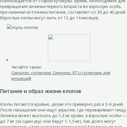
освобождается от старой кутикулы. Время, необходимое для
превращения личинки первого возраста во взрослую особь
при наличии источника питания, составляет от 30 до 40 дней.
Взрослые клопы могут жить от 12 до 14 месяцев.
Читайте также:
Синулокс суспензия. Синулокс RTU суспензия для
инъекций
Питание и образ жизни клопов
Клопы питаются кровью, делая это примерно раз в 3-6 дней.
После насыщения они ищут укрытие, где переваривают пищу.
Личинка может высосать до 1,3 мг крови, а взрослые особи —
до 7 мг (за один укус они берут 1-1,5 мг). Как долго могут
существовать клопы в пустом помещении? Без пищи, то есть