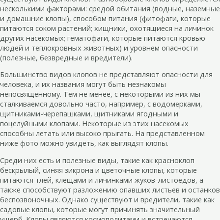
несколькими факторами: средой обитания (водные, наземные
и домашние клопы), способом питания (фитофаги, которые
питаются соком растений; хищники, охотящиеся на личинок
других насекомых; гематофаги, которые питаются кровью
людей и теплокровных животных) и уровнем опасности
(полезные, безвредные и вредители).
Большинство видов клопов не представляют опасности для
человека, и их названия могут быть незнакомы
непосвященному. Тем не менее, с некоторыми из них мы
сталкиваемся довольно часто, например, с водомерками,
щитниками-черепашками, щитниками ягодными и
поцелуйными клопами. Некоторые из этих насекомых
способны летать или высоко прыгать. На представленном
ниже фото можно увидеть, как выглядят клопы.
Среди них есть и полезные виды, такие как красноклоп
бескрылый, синяя зикрона и цветочные клопы, которые
питаются тлей, клещами и личинками жуков-листоедов, а
также способствуют разложению опавших листьев и останков
беспозвоночных. Однако существуют и вредители, такие как
садовые клопы, которые могут причинять значительный
ущерб. Клопы являются космополитами и встречаются