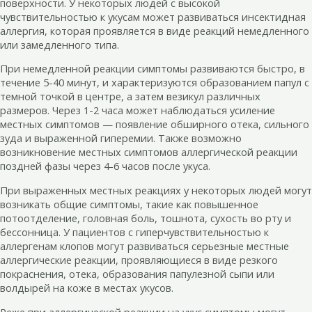
поверхности. У некоторых людей с высокой
чувствительностью к укусам может развиваться инсектидная
аллергия, которая проявляется в виде реакций немедленного
или замедленного типа.
При немедленной реакции симптомы развиваются быстро, в
течение 5-40 минут, и характеризуются образованием папул с
темной точкой в центре, а затем везикул различных
размеров. Через 1-2 часа может наблюдаться усиление
местных симптомов — появление обширного отека, сильного
зуда и выраженной гиперемии. Также возможно
возникновение местных симптомов аллергической реакции
поздней фазы через 4-6 часов после укуса.
При выраженных местных реакциях у некоторых людей могут
возникать общие симптомы, такие как повышенное
потоотделение, головная боль, тошнота, сухость во рту и
бессонница. У пациентов с гиперчувствительностью к
аллергенам клопов могут развиваться серьезные местные
аллергические реакции, проявляющиеся в виде резкого
покраснения, отека, образования папулезной сыпи или
волдырей на коже в местах укусов.
Реже при аллергической реакции на укус симптомы могут