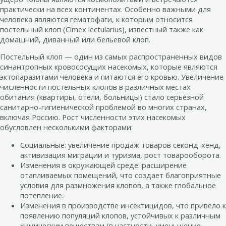
практически на всех континентах. Особенно важными для
человека являются гематофаги, к которым относится
постельный клоп (Cimex lectularius), известный также как
домашний, диванный или бельевой клоп.
Постельный клоп — один из самых распространенных видов
синантропных кровососущих насекомых, которые являются
эктопаразитами человека и питаются его кровью. Увеличение
численности постельных клопов в различных местах
обитания (квартиры, отели, больницы) стало серьезной
санитарно-гигиенической проблемой во многих странах,
включая Россию. Рост численности этих насекомых
обусловлен несколькими факторами:
Социальные: увеличение продаж товаров секонд-хенд,
активизация миграции и туризма, рост товарооборота.
Изменения в окружающей среде: расширение
отапливаемых помещений, что создает благоприятные
условия для размножения клопов, а также глобальное
потепление.
Изменения в производстве инсектицидов, что привело к
появлению популяций клопов, устойчивых к различным
химическим веществам (в частности, уменьшение