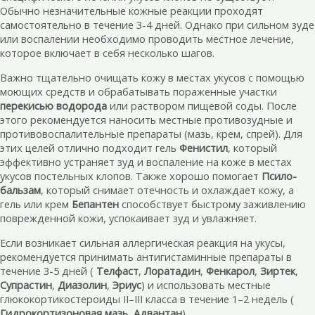
Обычно незначительные кожные реакции проходят
самостоятельно в течение 3-4 дней. Однако при сильном зуде
или воспалении необходимо проводить местное лечение,
которое включает в себя несколько шагов.
Важно тщательно очищать кожу в местах укусов с помощью
моющих средств и обрабатывать пораженные участки
перекисью водорода
или раствором пищевой соды. После
этого рекомендуется наносить местные противозудные и
противовоспалительные препараты (мазь, крем, спрей). Для
этих целей отлично подходит гель
Фенистил
, который
эффективно устраняет зуд и воспаление на коже в местах
укусов постельных клопов. Также хорошо помогает
Псило-
бальзам
, который снимает отечность и охлаждает кожу, а
гель или крем
Бепантен
способствует быстрому заживлению
поврежденной кожи, успокаивает зуд и увлажняет.
Если возникает сильная аллергическая реакция на укусы,
рекомендуется принимать антигистаминные препараты в
течение 3-5 дней (
Телфаст
,
Лоратадин
,
Фенкарол
,
Зиртек
,
Супрастин
,
Диазолин
,
Эриус
) и использовать местные
глюкокортикостероиды II–III класса в течение 1–2 недель (
Гидрокортизоновая мазь
,
Адвантан
).