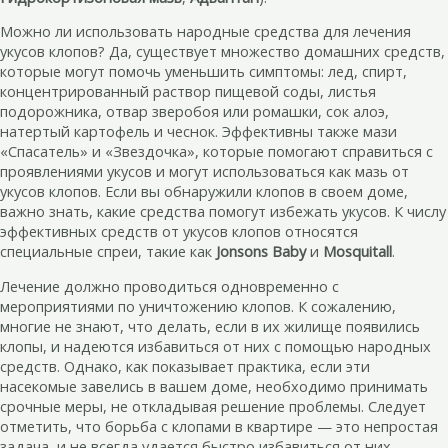
Можно ли использовать народные средства для лечения
укусов клопов? Да, существует множество домашних средств,
которые могут помочь уменьшить симптомы: лед, спирт,
концентрированный раствор пищевой соды, листья
подорожника, отвар зверобоя или ромашки, сок алоэ,
натертый картофель и чеснок. Эффективны также мази
«Спасатель» и «Звездочка», которые помогают справиться с
проявлениями укусов и могут использоваться как мазь от
укусов клопов. Если вы обнаружили клопов в своем доме,
важно знать, какие средства помогут избежать укусов. К числу
эффективных средств от укусов клопов относятся
специальные спреи, такие как
Jonsons Baby
и
Mosquitall
.
Лечение должно проводиться одновременно с
мероприятиями по уничтожению клопов. К сожалению,
многие не знают, что делать, если в их жилище появились
клопы, и надеются избавиться от них с помощью народных
средств. Однако, как показывает практика, если эти
насекомые завелись в вашем доме, необходимо принимать
срочные меры, не откладывая решение проблемы. Следует
отметить, что борьба с клопами в квартире — это непростая
задача, и не всегда удается быстро избавиться от них,