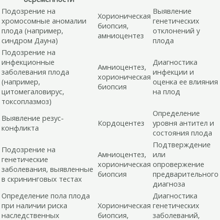
Подозрение на
Выявление
Хорионическая
хромосомные аномалии
генетических
биопсия,
плода (например,
отклонений у
амниоцентез
синдром Дауна)
плода
Подозрение на
инфекционные
Диагностика
Амниоцентез,
заболевания плода
инфекции и
хорионическая
(например,
оценка ее влияния
биопсия
цитомегаловирус,
на плод
токсоплазмоз)
Определение
Выявление резус-
Кордоцентез
уровня антител и
конфликта
состояния плода
Подтверждение
Подозрение на
Амниоцентез,
или
генетические
хорионическая
опровержение
заболевания, выявленные
биопсия
предварительного
в скрининговых тестах
диагноза
Определение пола плода
Диагностика
при наличии риска
Хорионическая
генетических
наследственных
биопсия,
заболеваний,