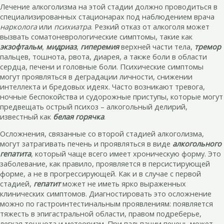
Лечение алкоголизма на этой стадии должно проводиться в
специализированных стационарах под наблюдением врача
нарколога
или
психиатра
. Резкий отказ от алкоголя может
вызвать соматоневрологические симптомы, такие как
экзофтальм
,
мидриаз
,
гиперемия
верхней части тела,
тремор
пальцев, тошнота, рвота, диарея, а также боли в области
сердца, печени и головные боли. Психические симптомы
могут проявляться в деградации личности, снижении
интеллекта и бредовых идеях. Часто возникают тревога,
ночные беспокойства и судорожные приступы, которые могут
предвещать острый психоз – алкогольный делирий,
известный как
белая горячка
.
Осложнения, связанные со второй стадией алкоголизма,
могут затрагивать печень и проявляться в виде
алкогольного
гепатита
, который чаще всего имеет хроническую форму. Это
заболевание, как правило, проявляется в персистирующей
форме, а не в прогрессирующей. Как и в случае с первой
стадией,
гепатит
может не иметь ярко выраженных
клинических симптомов. Диагностировать это осложнение
можно по гастроинтестинальным проявлениям: появляется
тяжесть в эпигастральной области, правом подреберье,
легкая тошнота и метеоризм. При пальпации печень может