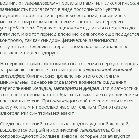
возникают
палимпсесты
– провалы в памяти. Психологическая
зависимость проявляется в виде постоянного чувства
неудовлетворенности в трезвом состоянии, навязчивых
мыслей о спиртном и повышении настроения перед его
употреблением. Первая стадия может длиться от одного до
пяти лет, и в этот период влечение к алкоголю еще поддается
контролю, так как синдром физической зависимости
отсутствует. Человек не теряет своих профессиональных
навыков и не деградирует.
На первой стадии алкоголизма осложнения в первую очередь
затрагивают печень, что приводит к
алкогольной жировой
дистрофии
. Клинические проявления этого состояния
минимальны, однако иногда могут возникать ощущения
переполнения желудка,
метеоризм
и
диарея
. Для диагностики
этого осложнения важно обратить внимание на увеличение и
плотность печени. При
пальпации
край печени оказывается
закругленным и несколько чувствительным. При отказе от
алкоголя эти симптомы исчезают.
Среди осложнений, связанных с поджелудочной железой,
выделяются острый и хронический
панкреатиты
. Они
сопровождаются болями в животе, которые локализуются