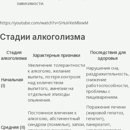
зависимости.
https://youtube.com/watch?v=SHuVKeMlxwM
Стадии алкоголизма
Стадия
Последствия для
Характерные признаки
алкоголизма
здоровья
Увеличение толерантности
Нарушения сна,
к алкоголю, желание
раздражительность,
выпить, потеря контроля
Начальная
снижение
над количеством
(I)
работоспособности,
выпитого, амнезии на
проблемы с
отдельные эпизоды
пищеварением.
опьянения.
Поражение печени
Постоянное влечение к
(жировой гепатоз,
алкоголю, абстинентный
гепатит),
синдром (похмелье), запои,
панкреатит,
Средняя (II)