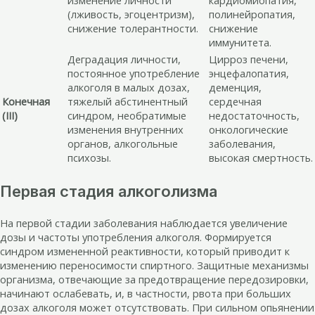
изменение личности
кардиомиопатия,
(лживость, эгоцентризм),
полинейропатия,
снижение толерантности.
снижение
иммунитета.
Деградация личности,
Цирроз печени,
постоянное употребление
энцефалопатия,
алкоголя в малых дозах,
деменция,
Конечная
тяжелый абстинентный
сердечная
(III)
синдром, необратимые
недостаточность,
изменения внутренних
онкологические
органов, алкогольные
заболевания,
психозы.
высокая смертность.
Первая стадия алкоголизма
На первой стадии заболевания наблюдается увеличение
дозы и частоты употребления алкоголя. Формируется
синдром измененной реактивности, который приводит к
изменению переносимости спиртного. Защитные механизмы
организма, отвечающие за предотвращение передозировки,
начинают ослабевать, и, в частности, рвота при больших
дозах алкоголя может отсутствовать. При сильном опьянении