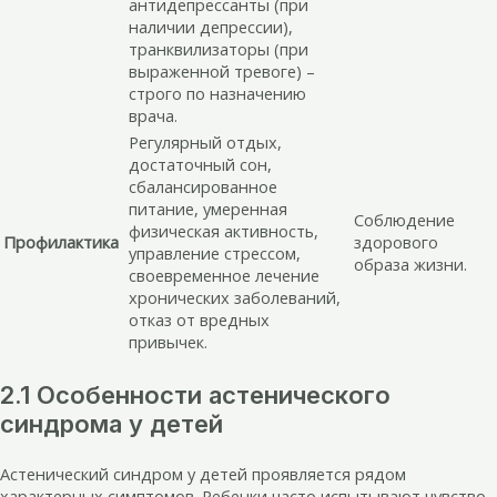
антидепрессанты (при
наличии депрессии),
транквилизаторы (при
выраженной тревоге) –
строго по назначению
врача.
Регулярный отдых,
достаточный сон,
сбалансированное
питание, умеренная
Соблюдение
физическая активность,
Профилактика
здорового
управление стрессом,
образа жизни.
своевременное лечение
хронических заболеваний,
отказ от вредных
привычек.
2.1 Особенности астенического
синдрома у детей
Астенический синдром у детей проявляется рядом
характерных симптомов. Ребенки часто испытывают чувство