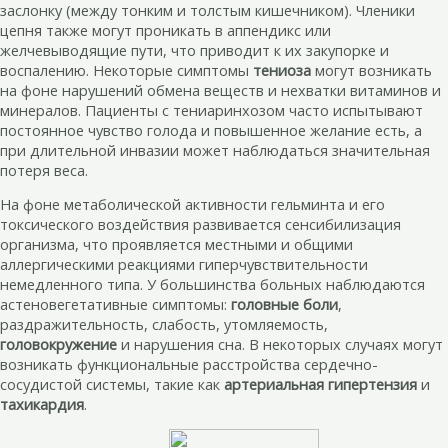
заслонку (между тонким и толстым кишечником). Членики
цепня также могут проникать в аппендикс или
желчевыводящие пути, что приводит к их закупорке и
воспалению. Некоторые симптомы
тениоза
могут возникать
на фоне нарушений обмена веществ и нехватки витаминов и
минералов. Пациенты с тениаринхозом часто испытывают
постоянное чувство голода и повышенное желание есть, а
при длительной инвазии может наблюдаться значительная
потеря веса.
На фоне метаболической активности гельминта и его
токсического воздействия развивается сенсибилизация
организма, что проявляется местными и общими
аллергическими реакциями гиперчувствительности
немедленного типа. У большинства больных наблюдаются
астеновегетативные симптомы:
головные боли
,
раздражительность, слабость, утомляемость,
головокружение
и нарушения сна. В некоторых случаях могут
возникать функциональные расстройства сердечно-
сосудистой системы, такие как
артериальная гипертензия
и
тахикардия
.