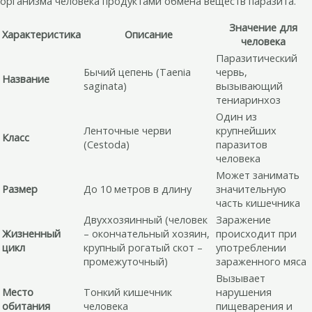
организма человека продуктами обмена веществ паразита.
Значение для
Характеристика
Описание
человека
Паразитический
Бычий цепень (Taenia
червь,
Название
saginata)
вызывающий
тениаринхоз
Один из
Ленточные черви
крупнейших
Класс
(Cestoda)
паразитов
человека
Может занимать
Размер
До 10 метров в длину
значительную
часть кишечника
Двуххозяинный (человек
Заражение
Жизненный
– окончательный хозяин,
происходит при
цикл
крупный рогатый скот –
употреблении
промежуточный)
зараженного мяса
Вызывает
Место
Тонкий кишечник
нарушения
обитания
человека
пищеварения и