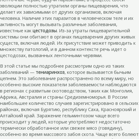
эволюции полностью утратили органы пищеварения, что
делает их зависимыми от других организмов, включая
человека. Наличие этих паразитов в человеческом теле и их
активность могут вызывать различные заболевания,
известные как
цестодозы
. Из-за утраты пищеварительной
системы они обитают в органах пищеварения других живых
существ, включая людей. Их присутствие может приводить к
множеству патологий, и в данном контексте речь идет о
цестодозах, вызванных ленточными червями.
В этой статье мы подробнее рассмотрим одно из таких
заболеваний —
тениаринхоз
, которое вызывается бычьим
цепнем. Это заболевание распространено по всему миру, но
особенно высокие показатели заболеваемости наблюдаются
в регионах с развитым скотоводством, таких как Монголия,
Африка, Австралия и страны Средиземноморья. В России
наибольшее количество случаев зарегистрировано в сельских
районах, включая Бурятию, республику Саха, Красноярский и
Алтайский край. Заражение гельминтозом чаще всего
происходит у людей, которые употребляют недостаточно
термически обработанное или свежее мясо (говядину),
особенно во время массового забоя скота. Чаще всего болеют