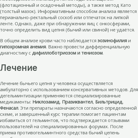
(флотационный и осадочный методы), а также метод Като
(толстый мазок). Информативным способом анализа является
перианально-ректальный соскоб или отпечаток на липкой
ленте. Однако, даже при обнаружении яиц с онкосферами,
точно определить вид цепня (бычий или свиной) не удаётся.
В общем анализе крови часто наблюдается
эозинофилия
и
гипохромная анемия
. Важно провести дифференциальную
диагностику с
дифиллоботриозом и тениозом
.
Лечение
Лечение бычьего цепня у человека осуществляется
амбулаторно с использованием консервативных методов. Для
дегельминтизации применяются специализированные
медикаменты:
Никлозамид
,
Празиквантел
,
Бильтрицид
,
Фенасал
. Эти препараты назначаются согласно определенной
схеме, и завершенный курс терапии помогает пациентам
избавиться от гельминтов, что подтверждается отзывами
пользователей на специализированных форумах. После
приема противогельминтного средства бычий цепень