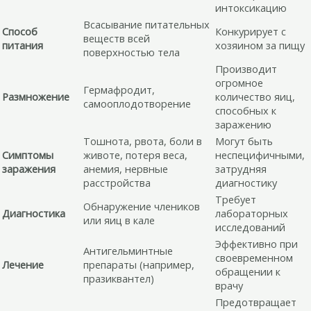
интоксикацию
Всасывание питательных
Способ
Конкурирует с
веществ всей
питания
хозяином за пищу
поверхностью тела
Производит
огромное
Гермафродит,
Размножение
количество яиц,
самооплодотворение
способных к
заражению
Тошнота, рвота, боли в
Могут быть
Симптомы
животе, потеря веса,
неспецифичными,
заражения
анемия, нервные
затрудняя
расстройства
диагностику
Требует
Обнаружение члеников
Диагностика
лабораторных
или яиц в кале
исследований
Эффективно при
Антигельминтные
своевременном
Лечение
препараты (например,
обращении к
празиквантел)
врачу
Предотвращает