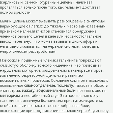
(карликовый, свиной, огуречный цепень), начинает
проявляться только после того, как гельминт достигает
полной зрелости.
Бычий цепень может вызывать разнообразные симптомы,
варьирующие от легких до тяжелых. Часто единственным
признаком наличия глистов становится обнаружение
члеников бычьего цепня в кале или их самостоятельное
выход через анус, что может вызывать дискомфорт и
негативно сказываться на нервной системе, приводя к
невротическим расстройствам.
Присоски и подвижные членики гельминта повреждают
слизистую оболочку тонкого кишечника, что приводит к
нарушению моторики, раздражению механорецепторов,
изменению секреторной функции и развитию
воспалительных процессов. Основные симптомы включают:
повышенное
слюноотделение
,
тошноту
, тяжесть в области
эпигастрия,
изжогу
,
абдоминальные боли
, позывы к рвоте,
метеоризм
и нестабильный стул. Эти проявления могут
напоминать
язвенную болезнь
или приступ
холецистита
,
особенно если возникают схваткообразные боли,
возникающие при продвижении члеников через баугиниеву