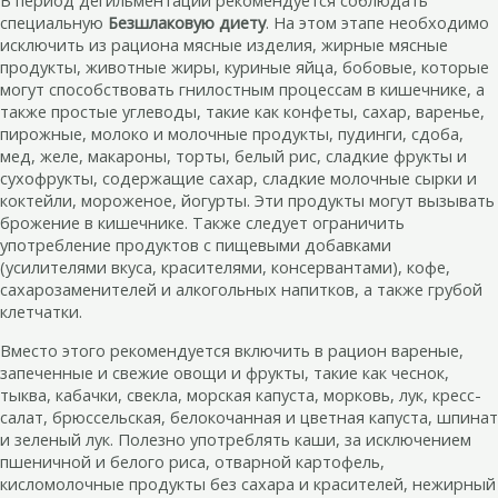
В период дегильментации рекомендуется соблюдать
специальную
Безшлаковую диету
. На этом этапе необходимо
исключить из рациона мясные изделия, жирные мясные
продукты, животные жиры, куриные яйца, бобовые, которые
могут способствовать гнилостным процессам в кишечнике, а
также простые углеводы, такие как конфеты, сахар, варенье,
пирожные, молоко и молочные продукты, пудинги, сдоба,
мед, желе, макароны, торты, белый рис, сладкие фрукты и
сухофрукты, содержащие сахар, сладкие молочные сырки и
коктейли, мороженое, йогурты. Эти продукты могут вызывать
брожение в кишечнике. Также следует ограничить
употребление продуктов с пищевыми добавками
(усилителями вкуса, красителями, консервантами), кофе,
сахарозаменителей и алкогольных напитков, а также грубой
клетчатки.
Вместо этого рекомендуется включить в рацион вареные,
запеченные и свежие овощи и фрукты, такие как чеснок,
тыква, кабачки, свекла, морская капуста, морковь, лук, кресс-
салат, брюссельская, белокочанная и цветная капуста, шпинат
и зеленый лук. Полезно употреблять каши, за исключением
пшеничной и белого риса, отварной картофель,
кисломолочные продукты без сахара и красителей, нежирный