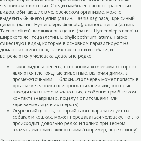
человека и животных. Среди наиболее распространенных
видов, обитающих в человеческом организме, можно
выделить бычьего цепня (латин. Taenia saginata), крысиный
цепень (латин. Hymenolepis diminuta), свиного цепня (латин.
Taenia solium), карликового цепня (латин. Hymenolepis nana) и
широкого лентеца (латин. Diphyllobothrium latum). Также
существуют виды, которые в основном паразитируют на
домашних животных, таких как кошки и собаки, и
встречаются у человека довольно редко:
Тыквовидный цепень, основными хозяевами которого
являются плотоядные животные, включая диких, а
промежуточными — блохи. Этот червь может попасть в
организм человека при проглатывании яиц, которые
находятся в шерсти животных, особенно при близком
контакте (например, поцелуи с питомцами или
зарывание лица в их шерсть).
Огуречный цепень, который также паразитирует на
собаках и кошках, может передаваться человеку, но это
происходит довольно редко и только при тесном
взаимодействии с животными (например, через слюну).
Ленточные черви, будучи паразитами, в процессе своей