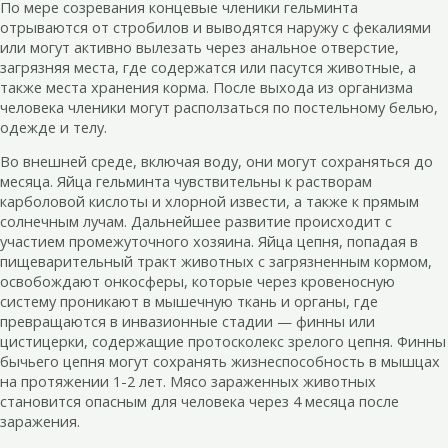
По мере созревания концевые членики гельминта
отрываются от стробилов и выводятся наружу с фекалиями
или могут активно вылезать через анальное отверстие,
загрязняя места, где содержатся или пасутся животные, а
также места хранения корма. После выхода из организма
человека членики могут расползаться по постельному белью,
одежде и телу.
Во внешней среде, включая воду, они могут сохраняться до
месяца. Яйца гельминта чувствительны к растворам
карболовой кислоты и хлорной извести, а также к прямым
солнечным лучам. Дальнейшее развитие происходит с
участием промежуточного хозяина. Яйца цепня, попадая в
пищеварительный тракт животных с загрязненным кормом,
освобождают онкосферы, которые через кровеносную
систему проникают в мышечную ткань и органы, где
превращаются в инвазионные стадии — финны или
цистицерки, содержащие протосколекс зрелого цепня. Финны
бычьего цепня могут сохранять жизнеспособность в мышцах
на протяжении 1-2 лет. Мясо зараженных животных
становится опасным для человека через 4 месяца после
заражения.