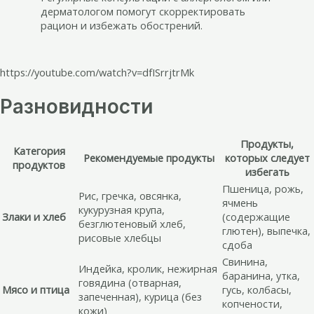
дерматологом помогут скорректировать
рацион и избежать обострений.
https://youtube.com/watch?v=dfISrrjtrMk
Разновидности
Продукты,
Категория
Рекомендуемые продукты
которых следует
продуктов
избегать
Пшеница, рожь,
Рис, гречка, овсянка,
ячмень
кукурузная крупа,
Злаки и хлеб
(содержащие
безглютеновый хлеб,
глютен), выпечка,
рисовые хлебцы
сдоба
Свинина,
Индейка, кролик, нежирная
баранина, утка,
говядина (отварная,
Мясо и птица
гусь, колбасы,
запеченная), курица (без
копчености,
кожи)