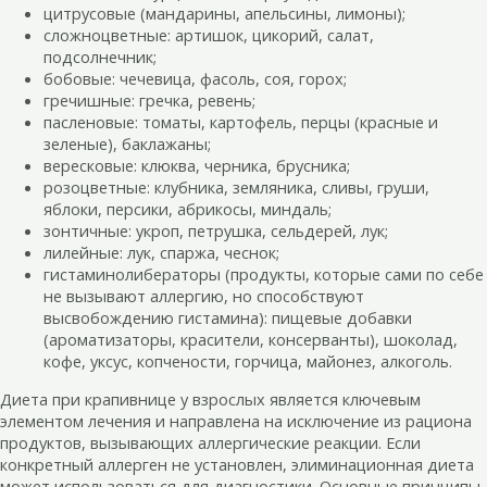
цитрусовые (мандарины, апельсины, лимоны);
сложноцветные: артишок, цикорий, салат,
подсолнечник;
бобовые: чечевица, фасоль, соя, горох;
гречишные: гречка, ревень;
пасленовые: томаты, картофель, перцы (красные и
зеленые), баклажаны;
вересковые: клюква, черника, брусника;
розоцветные: клубника, земляника, сливы, груши,
яблоки, персики, абрикосы, миндаль;
зонтичные: укроп, петрушка, сельдерей, лук;
лилейные: лук, спаржа, чеснок;
гистаминолибераторы (продукты, которые сами по себе
не вызывают аллергию, но способствуют
высвобождению гистамина): пищевые добавки
(ароматизаторы, красители, консерванты), шоколад,
кофе, уксус, копчености, горчица, майонез, алкоголь.
Диета при крапивнице у взрослых является ключевым
элементом лечения и направлена на исключение из рациона
продуктов, вызывающих аллергические реакции. Если
конкретный аллерген не установлен, элиминационная диета
может использоваться для диагностики. Основные принципы