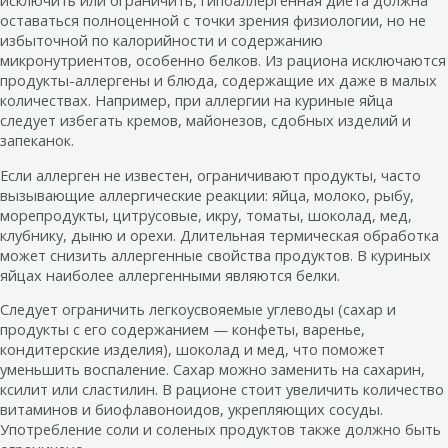
исключить или ограничить, гипоаллергенная диета должна
оставаться полноценной с точки зрения физиологии, но не
избыточной по калорийности и содержанию
микронутриентов, особенно белков. Из рациона исключаются
продукты-аллергены и блюда, содержащие их даже в малых
количествах. Например, при аллергии на куриные яйца
следует избегать кремов, майонезов, сдобных изделий и
запеканок.
Если аллерген не известен, ограничивают продукты, часто
вызывающие аллергические реакции: яйца, молоко, рыбу,
морепродукты, цитрусовые, икру, томаты, шоколад, мед,
клубнику, дыню и орехи. Длительная термическая обработка
может снизить аллергенные свойства продуктов. В куриных
яйцах наиболее аллергенными являются белки.
Следует ограничить легкоусвояемые углеводы (сахар и
продукты с его содержанием — конфеты, варенье,
кондитерские изделия), шоколад и мед, что поможет
уменьшить воспаление. Сахар можно заменить на сахарин,
ксилит или сластилин. В рационе стоит увеличить количество
витаминов и биофлавоноидов, укрепляющих сосуды.
Употребление соли и соленых продуктов также должно быть