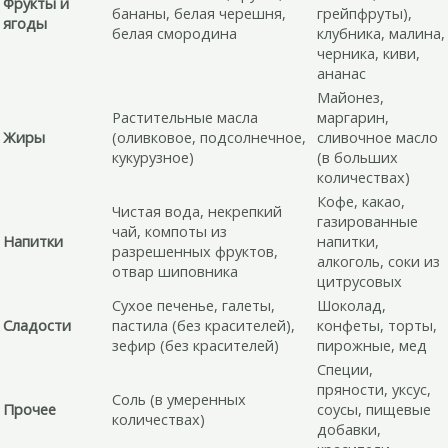
Фрукты и
бананы, белая черешня,
грейпфруты),
ягоды
белая смородина
клубника, малина,
черника, киви,
ананас
Майонез,
Растительные масла
маргарин,
Жиры
(оливковое, подсолнечное,
сливочное масло
кукурузное)
(в больших
количествах)
Кофе, какао,
Чистая вода, некрепкий
газированные
чай, компоты из
Напитки
напитки,
разрешенных фруктов,
алкоголь, соки из
отвар шиповника
цитрусовых
Сухое печенье, галеты,
Шоколад,
Сладости
пастила (без красителей),
конфеты, торты,
зефир (без красителей)
пирожные, мед
Специи,
пряности, уксус,
Соль (в умеренных
Прочее
соусы, пищевые
количествах)
добавки,