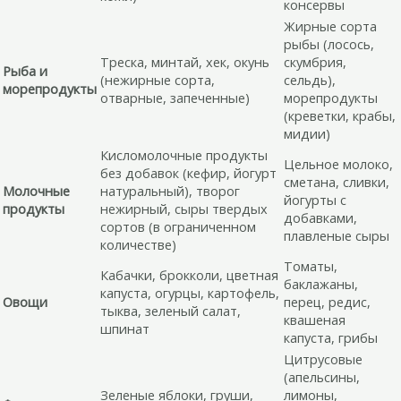
консервы
Жирные сорта
рыбы (лосось,
Треска, минтай, хек, окунь
скумбрия,
Рыба и
(нежирные сорта,
сельдь),
морепродукты
отварные, запеченные)
морепродукты
(креветки, крабы,
мидии)
Кисломолочные продукты
Цельное молоко,
без добавок (кефир, йогурт
сметана, сливки,
Молочные
натуральный), творог
йогурты с
продукты
нежирный, сыры твердых
добавками,
сортов (в ограниченном
плавленые сыры
количестве)
Томаты,
Кабачки, брокколи, цветная
баклажаны,
капуста, огурцы, картофель,
Овощи
перец, редис,
тыква, зеленый салат,
квашеная
шпинат
капуста, грибы
Цитрусовые
(апельсины,
Зеленые яблоки, груши,
лимоны,