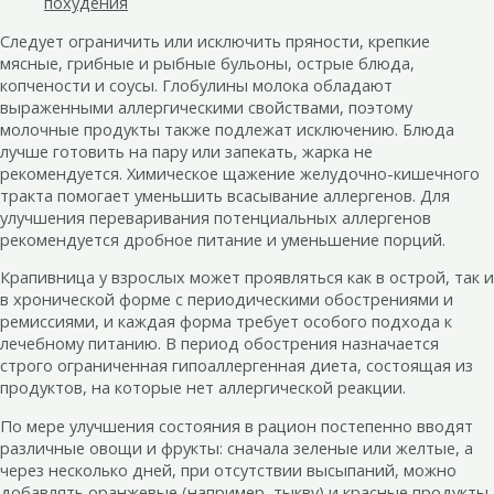
похудения
Следует ограничить или исключить пряности, крепкие
мясные, грибные и рыбные бульоны, острые блюда,
копчености и соусы. Глобулины молока обладают
выраженными аллергическими свойствами, поэтому
молочные продукты также подлежат исключению. Блюда
лучше готовить на пару или запекать, жарка не
рекомендуется. Химическое щажение желудочно-кишечного
тракта помогает уменьшить всасывание аллергенов. Для
улучшения переваривания потенциальных аллергенов
рекомендуется дробное питание и уменьшение порций.
Крапивница у взрослых может проявляться как в острой, так и
в хронической форме с периодическими обострениями и
ремиссиями, и каждая форма требует особого подхода к
лечебному питанию. В период обострения назначается
строго ограниченная гипоаллергенная диета, состоящая из
продуктов, на которые нет аллергической реакции.
По мере улучшения состояния в рацион постепенно вводят
различные овощи и фрукты: сначала зеленые или желтые, а
через несколько дней, при отсутствии высыпаний, можно
добавлять оранжевые (например, тыкву) и красные продукты.