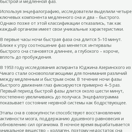
быстрой и медленной фаз.
Используя энцефалографию, исследователи выделили четыре
ключевых компонента медленного сна и два – быстрого.
Однако позже от этой классификации отказались, так как
каждый организм имеет свои уникальные характеристики.
В первые часы ночи быстрая фаза сна длится 5–10 минут.
Ближе к утру соотношение фаз меняется: интервалы
быстрого сна становятся длиннее, а глубокого – короче,
вплоть до пробуждения.
В 1953 году исследования аспиранта Юджина Азеринского из
Чикаго стали основополагающими для понимания различий
между медленным и быстрым сном. В течение ночи фазы
быстрого движения глаз фиксируются примерно 4–5 раз.
Первый период быстрой фазы длится около шести минут,
постепенно увеличиваясь до получаса. Энцефалограмма
показывает состояние нервной системы как бодрствующее.
Этапы сна в совокупности способствуют восстановлению
активности мозга, поддержанию душевного равновесия и
обновлению сил организма. В ночное время вырабатывается
уникальное вещество – коллаген, поэтому недостаток сна