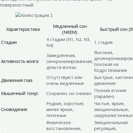
поверхностный.
Медленный сон
Характеристика
Быстрый сон (
(NREM)
4 стадии (N1, N2, N3,
Стадии
1 стадия
N4)
Высокая,
Замедленная,
десинхронизиров
Активность мозга
синхронизированная,
похожая на
дельта-волны
бодрствование
Отсутствуют или
Быстрые, хаотич
Движения глаз
очень медленные
движения
Полная атония
Мышечный тонус
Сохранен, но снижен
(паралич)
Редкие, короткие,
Частые, яркие,
Сновидения
менее яркие,
эмоциональные,
логичные
сюрреалистичные
Физическое
Эмоциональная
восстановление,
регуляция,