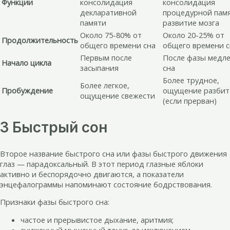
Функции
консолидация
консолидация
декларативной
процедурной памя
памяти
развитие мозга
Около 75-80% от
Около 20-25% от
Продолжительность
общего времени сна
общего времени с
Первым после
После фазы медл
Начало цикла
засыпания
сна
Более трудное,
Более легкое,
Пробуждение
ощущение разбит
ощущение свежести
(если прерван)
3 Быстрый сон
Второе название быстрого сна или фазы быстрого движения
глаз — парадоксальный. В этот период глазные яблоки
активно и беспорядочно двигаются, а показатели
энцефалограммы напоминают состояние бодрствования.
Признаки фазы быстрого сна:
частое и прерывистое дыхание, аритмия;
сниженный мышечный тонус, за исключением