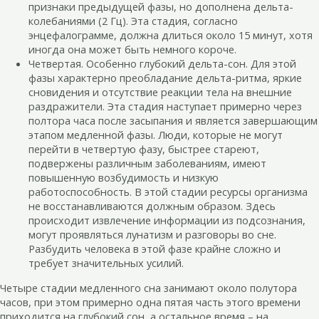
признаки предыдущей фазы, но дополнена дельта-
колебаниями (2 Гц). Эта стадия, согласно
энцефалограмме, должна длиться около 15 минут, хотя
иногда она может быть немного короче.
Четвертая. Особенно глубокий дельта-сон. Для этой
фазы характерно преобладание дельта-ритма, яркие
сновидения и отсутствие реакции тела на внешние
раздражители. Эта стадия наступает примерно через
полтора часа после засыпания и является завершающим
этапом медленной фазы. Люди, которые не могут
перейти в четвертую фазу, быстрее стареют,
подвержены различным заболеваниям, имеют
повышенную возбудимость и низкую
работоспособность. В этой стадии ресурсы организма
не восстанавливаются должным образом. Здесь
происходит извлечение информации из подсознания,
могут проявляться лунатизм и разговоры во сне.
Разбудить человека в этой фазе крайне сложно и
требует значительных усилий.
Четыре стадии медленного сна занимают около полутора
часов, при этом примерно одна пятая часть этого времени
приходится на глубокий сон, а остальное время – на