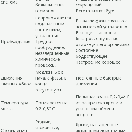
система
большинства
сокращений.
гормонов
Вегетативная буря
Сопровождается
В начале фазы связано с
подавленным
психической усталостью.
состоянием,
В конце — лёгкое и
усталостью.
быстрое, ощущение
Пробуждение
Трудное
отдохнувшего организма.
пробуждение,
Состояние
незавершённые
бодрствующее,
химические
настроение хорошее.
процессы.
Медленные в
Движения
начале фазы, в
Постоянные быстрые
глазных яблок
конце
движения.
отсутствуют.
Повышается на 0,2-0,4° С
Температура
Понижается на
из-за притока крови и
мозга
0,2-0,3° С
ускорения обмена
веществ
Редкие,
Яркие, насыщенные
спокойные,
Сновидения
активными действиями.