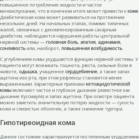
повышенное потребление жидкости и частое
мочеиспускание, что в конечном итоге может привести к
коме
.
Диабетическая кома может развиваться на протяжении
нескольких дней. На начальных этапах, помимо типичных
жалоб, связанных с декомпенсированным сахарным
диабетом, наблюдаются нарушения работы центральной
нервной системы —
головная боль
,
апатия
,
адинамия
,
сонливость
или, наоборот,
повышенная возбудимость
.
С углублением комы ухудшаются функции нервной системы. У
пациента могут возникать тошнота, рвота, сильные боли в
животе,
одышка
, учащенное
сердцебиение
, а также запах
ацетона изо рта, при этом рефлексы становятся менее
выраженными. Характерные признаки
кетоацидотической
комы
включают частое и глубокое дыхание (известное как
дыхание Куссмауля) и запах ацетона. При осмотре пациента
можно заметить значительную потерю жидкости — сухость
кожи и слизистых оболочек, а также снижение тургора.
Гипотиреоидная кома
Данное состояние характеризуется постепенным ухудшением