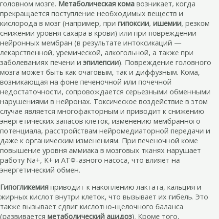
головном мозге.
Метаболическая кома
возникает, когда
прекращается поступление необходимых веществ и
кислорода в мозг (например, при
гипоксии
,
ишемии
, резком
снижении уровня сахара в крови) или при повреждении
нейронных мембран (в результате интоксикаций —
лекарственной, уремической, алкогольной, а также при
заболеваниях печени и
эпилепсии
). Повреждение головного
мозга может быть как очаговым, так и диффузным. Кома,
возникающая на фоне печеночной или почечной
недостаточности, сопровождается серьезными обменными
нарушениями в нейронах. Токсическое воздействие в этом
случае является многофакторным и приводит к снижению
энергетических запасов клеток, изменению мембранного
потенциала, расстройствам нейромедиаторной передачи и
даже к органическим изменениям. При печеночной коме
повышение уровня аммиака в мозговых тканях нарушает
работу Na+, K+ и АТФ-азного насоса, что влияет на
энергетический обмен.
Гипогликемия
приводит к накоплению лактата, кальция и
жирных кислот внутри клеток, что вызывает их гибель. Это
также вызывает сдвиг кислотно-щелочного баланса
(развивается
метаболический ацидоз
). Кроме того,