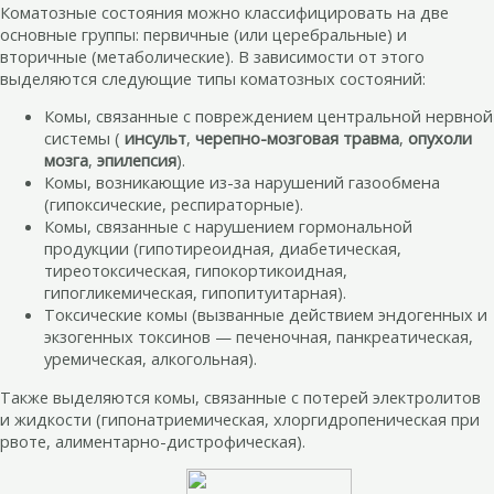
Коматозные состояния можно классифицировать на две
основные группы: первичные (или церебральные) и
вторичные (метаболические). В зависимости от этого
выделяются следующие типы коматозных состояний:
Комы, связанные с повреждением центральной нервной
системы (
инсульт
,
черепно-мозговая травма
,
опухоли
мозга
,
эпилепсия
).
Комы, возникающие из-за нарушений газообмена
(гипоксические, респираторные).
Комы, связанные с нарушением гормональной
продукции (гипотиреоидная, диабетическая,
тиреотоксическая, гипокортикоидная,
гипогликемическая, гипопитуитарная).
Токсические комы (вызванные действием эндогенных и
экзогенных токсинов — печеночная, панкреатическая,
уремическая, алкогольная).
Также выделяются комы, связанные с потерей электролитов
и жидкости (гипонатриемическая, хлоргидропеническая при
рвоте, алиментарно-дистрофическая).