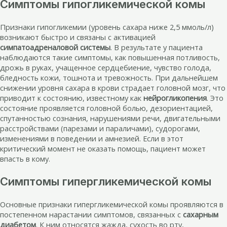
Симптомы гипогликемической комы
Признаки гипогликемии (уровень сахара ниже 2,5 ммоль/л)
возникают быстро и связаны с активацией
симпатоадреналовой системы
. В результате у пациента
наблюдаются такие симптомы, как повышенная потливость,
дрожь в руках, учащенное сердцебиение, чувство голода,
бледность кожи, тошнота и тревожность. При дальнейшем
снижении уровня сахара в крови страдает головной мозг, что
приводит к состоянию, известному как
нейрогликопения
. Это
состояние проявляется головной болью, дезориентацией,
спутанностью сознания, нарушениями речи, двигательными
расстройствами (парезами и параличами), судорогами,
изменениями в поведении и амнезией. Если в этот
критический момент не оказать помощь, пациент может
впасть в кому.
Симптомы гипергликемической комы
Основные признаки гипергликемической комы проявляются в
постепенном нарастании симптомов, связанных с
сахарным
диабетом
. К ним относятся жажда, сухость во рту,