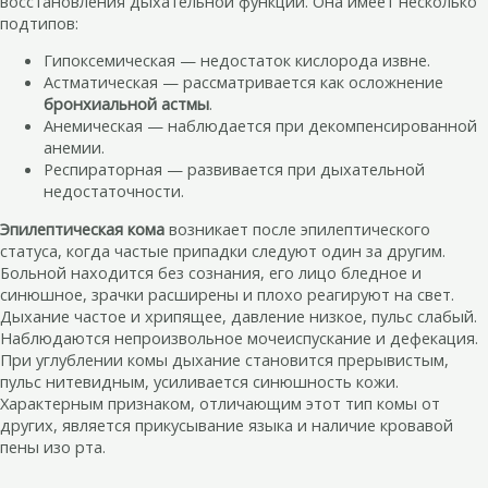
восстановления дыхательной функции. Она имеет несколько
подтипов:
Гипоксемическая — недостаток кислорода извне.
Астматическая — рассматривается как осложнение
бронхиальной астмы
.
Анемическая — наблюдается при декомпенсированной
анемии.
Респираторная — развивается при дыхательной
недостаточности.
Эпилептическая кома
возникает после эпилептического
статуса, когда частые припадки следуют один за другим.
Больной находится без сознания, его лицо бледное и
синюшное, зрачки расширены и плохо реагируют на свет.
Дыхание частое и хрипящее, давление низкое, пульс слабый.
Наблюдаются непроизвольное мочеиспускание и дефекация.
При углублении комы дыхание становится прерывистым,
пульс нитевидным, усиливается синюшность кожи.
Характерным признаком, отличающим этот тип комы от
других, является прикусывание языка и наличие кровавой
пены изо рта.