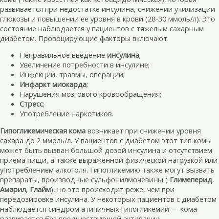
развивается при недостатке инсулина, снижении утилизации
глюкозы и повышении ее уровня в крови (28-30 ммоль/л). Это
состояние наблюдается у пациентов с тяжелым сахарным
диабетом. Провоцирующие факторы включают:
Неправильное введение
инсулина
;
Увеличение потребности в инсулине;
Инфекции, травмы, операции;
Инфаркт миокарда
;
Нарушения мозгового кровообращения;
Стресс
;
Употребление наркотиков.
Гипогликемическая кома
возникает при снижении уровня
сахара до 2 ммоль/л. У пациентов с диабетом этот тип комы
может быть вызван большой дозой инсулина и отсутствием
приема пищи, а также выраженной физической нагрузкой или
употреблением алкоголя. Гипогликемию также могут вызвать
препараты, производные сульфонилмочевины (
Глимеперид
,
Амарил
,
Глайм
), но это происходит реже, чем при
передозировке инсулина. У некоторых пациентов с диабетом
наблюдается синдром атипичных гипогликемий — кома
развивается без предшествующей активации