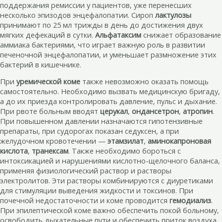
поддержания ремиссии у пациентов, уже перенесших
несколько эпизодов энцефалопатии. Сироп
лактулозы
принимают по 25 мл трижды в день до достижения двух
мягких дефекаций в сутки.
Альфатаксим
снижает образование
аммиака бактериями, что играет важную роль в развитии
печеночной энцефалопатии, и уменьшает размножение этих
бактерий в кишечнике.
При
уремической коме
также невозможно оказать помощь
самостоятельно. Необходимо вызвать медицинскую бригаду,
а до их приезда контролировать давление, пульс и дыхание.
При рвоте больным вводят
церукал
,
ондансетрон
,
атропин
.
При повышенном давлении назначаются гипотензивные
препараты, при судорогах показан седуксен, а при
желудочном кровотечении —
этамзилат
,
аминокапроновая
кислота
,
транексам
. Также необходимо бороться с
интоксикацией и нарушениями кислотно-щелочного баланса,
применяя физиологический раствор и растворы
электролитов. Эти растворы комбинируются с диуретиками
для стимуляции выведения жидкости и токсинов. При
почечной недостаточности и коме проводится
гемодиализ
.
При эпилептической коме важно обеспечить покой больному,
освободить дыхательные пути и обеспечить приток воздуха,