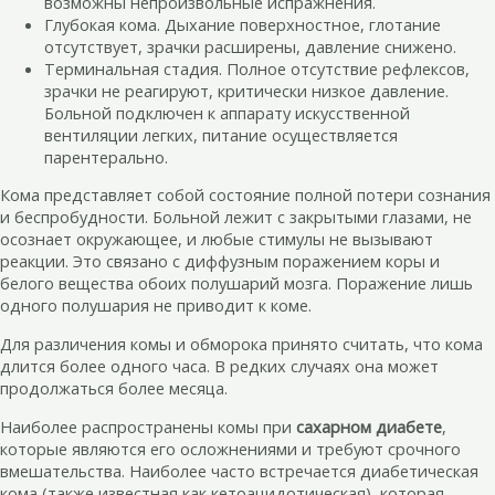
возможны непроизвольные испражнения.
Глубокая кома. Дыхание поверхностное, глотание
отсутствует, зрачки расширены, давление снижено.
Терминальная стадия. Полное отсутствие рефлексов,
зрачки не реагируют, критически низкое давление.
Больной подключен к аппарату искусственной
вентиляции легких, питание осуществляется
парентерально.
Кома представляет собой состояние полной потери сознания
и беспробудности. Больной лежит с закрытыми глазами, не
осознает окружающее, и любые стимулы не вызывают
реакции. Это связано с диффузным поражением коры и
белого вещества обоих полушарий мозга. Поражение лишь
одного полушария не приводит к коме.
Для различения комы и обморока принято считать, что кома
длится более одного часа. В редких случаях она может
продолжаться более месяца.
Наиболее распространены комы при
сахарном диабете
,
которые являются его осложнениями и требуют срочного
вмешательства. Наиболее часто встречается диабетическая
кома (также известная как кетоацидотическая), которая