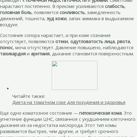
нарастают постепенно. В прекоме усиливаются
слабость
,
головная боль
, появляется
сонливость
, замедленность
движений, тошнота,
зуд кожи
, запах аммиака в выдыхаемом
воздухе.
Состояние сопора нарастает, и при коме сознание
отсутствует, появляются
отеки
,
одутловатость лица
,
рвота
,
понос
, моча отсутствует. Давление повышено, наблюдаются
тахикардия
и
аритмия
, дыхание становится поверхностным.
Читайте также:
Диета на томатном соке для похудения и здоровья
Еще одно коматозное состояние —
гипоксическая кома
. Это
угнетение функции ЦНС, связанное с ухудшением клеточного
дыхания из-за недостатка кислорода. Этот тип комы
развивается быстрее, чем другие, и требует срочного