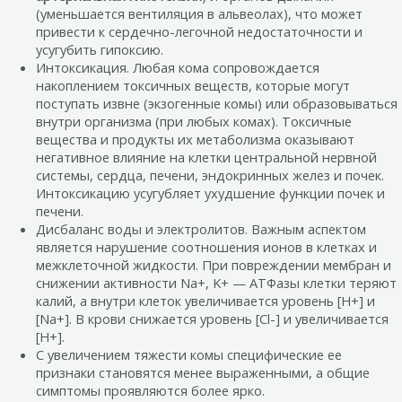
(уменьшается вентиляция в альвеолах), что может
привести к сердечно-легочной недостаточности и
усугубить гипоксию.
Интоксикация. Любая кома сопровождается
накоплением токсичных веществ, которые могут
поступать извне (экзогенные комы) или образовываться
внутри организма (при любых комах). Токсичные
вещества и продукты их метаболизма оказывают
негативное влияние на клетки центральной нервной
системы, сердца, печени, эндокринных желез и почек.
Интоксикацию усугубляет ухудшение функции почек и
печени.
Дисбаланс воды и электролитов. Важным аспектом
является нарушение соотношения ионов в клетках и
межклеточной жидкости. При повреждении мембран и
снижении активности Na+, K+ — АТФазы клетки теряют
калий, а внутри клеток увеличивается уровень [H+] и
[Na+]. В крови снижается уровень [Cl-] и увеличивается
[H+].
С увеличением тяжести комы специфические ее
признаки становятся менее выраженными, а общие
симптомы проявляются более ярко.