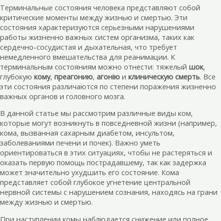
Терминальные состояния человека представляют собой
критические моменты между жизнью и смертью. Эти
состояния характеризуются серьезными нарушениями
работы жизненно важных систем организма, таких как
сердечно-сосудистая и дыхательная, что требует
немедленного вмешательства для реанимации. К
терминальным состояниям можно отнести: тяжелый
шок
,
глубокую
кому
,
преагонию
,
агонію
и
клиническую смерть
. Все
эти состояния различаются по степени поражения жизненно
важных органов и головного мозга.
В данной статье мы рассмотрим различные виды ком,
которые могут возникнуть в повседневной жизни (например,
кома, вызванная сахарным диабетом, инсультом,
заболеваниями печени и почек). Важно уметь
ориентироваться в этих ситуациях, чтобы не растеряться и
оказать первую помощь пострадавшему, так как задержка
может значительно ухудшить его состояние. Кома
представляет собой глубокое угнетение центральной
нервной системы с нарушением сознания, находясь на грани
между жизнью и смертью.
При наступлении комы наблюдается снижение или полное