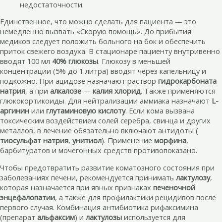
недостаточности.
Единственное, что можно сделать для пациента — это
немедленно вызвать «Скорую помощь». До прибытия
медиков следует положить больного на бок и обеспечить
приток свежего воздуха. В стационаре пациенту внутривенно
вводят 100 мл
40% глюкозы
. Глюкозу в меньшей
концентрации (5% до 1 литра) вводят через капельницу и
подкожно. При ацидозе назначают раствор
гидрокарбоната
натрия
, а при
алкалозе
—
калия хлорид
. Также применяются
глюкокортикоиды. Для нейтрализации аммиака назначают
L-
аргинин
или
глутаминовую кислоту
. Если кома вызвана
токсическим воздействием солей серебра, свинца и других
металлов, в лечение обязательно включают антидоты (
тиосульфат натрия
,
унитиол
). Применение
морфина
,
барбитуратов и мочегонных средств противопоказано.
Чтобы предотвратить развитие коматозного состояния при
заболеваниях печени, рекомендуется принимать
лактулозу
,
которая назначается при явных признаках
печеночной
энцефалопатии
, а также для профилактики рецидивов после
первого случая. Комбинация антибиотика рифаксимина
(препарат
альфаксим
) и
лактулозы
используется для