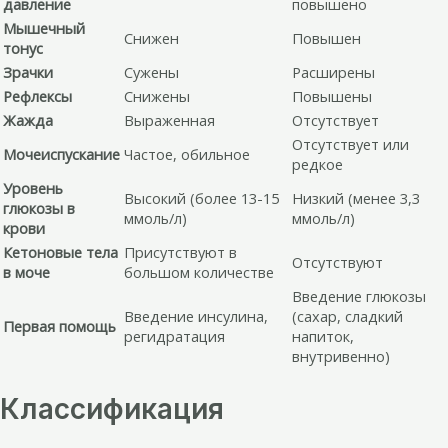
давление
повышено
Мышечный
Снижен
Повышен
тонус
Зрачки
Сужены
Расширены
Рефлексы
Снижены
Повышены
Жажда
Выраженная
Отсутствует
Отсутствует или
Мочеиспускание
Частое, обильное
редкое
Уровень
Высокий (более 13-15
Низкий (менее 3,3
глюкозы в
ммоль/л)
ммоль/л)
крови
Кетоновые тела
Присутствуют в
Отсутствуют
в моче
большом количестве
Введение глюкозы
Введение инсулина,
(сахар, сладкий
Первая помощь
регидратация
напиток,
внутривенно)
Классификация