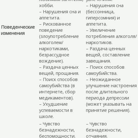
хобби.
– Нарушения сна
– Нарушения сна и
(бессонница,
аппетита.
гиперсомния) и
– Рискованное
аппетита.
Поведенческие
поведение
– Увеличение
изменения
(злоупотребление
потребления алкоголя/
алкоголем/
наркотиков.
наркотиками,
– Раздача ценных
безрассудное
вещей, составление
вождение).
завещания.
– Раздача ценных
– Поиск способов
вещей, прощания.
самоубийства.
– Поиск способов
– Неожиданное
самоубийства (в
улучшение настроения
интернете, сбор
после длительного
медикаментов).
периода депрессии
– Ухудшение
(может указывать на
успеваемости в
принятие решения).
школе.
– Чувство
– Чувство
безнадежности,
безнадежности,
беспомощности.
отчаяния.