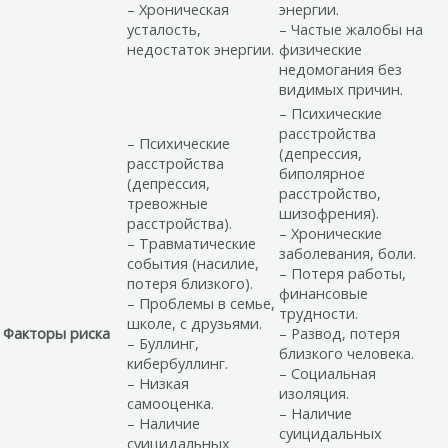
– Хроническая
энергии.
усталость,
– Частые жалобы на
недостаток энергии.
физические
недомогания без
видимых причин.
– Психические
расстройства
– Психические
(депрессия,
расстройства
биполярное
(депрессия,
расстройство,
тревожные
шизофрения).
расстройства).
– Хронические
– Травматические
заболевания, боли.
события (насилие,
– Потеря работы,
потеря близкого).
финансовые
– Проблемы в семье,
трудности.
школе, с друзьями.
Факторы риска
– Развод, потеря
– Буллинг,
близкого человека.
кибербуллинг.
– Социальная
– Низкая
изоляция.
самооценка.
– Наличие
– Наличие
суицидальных
суицидальных