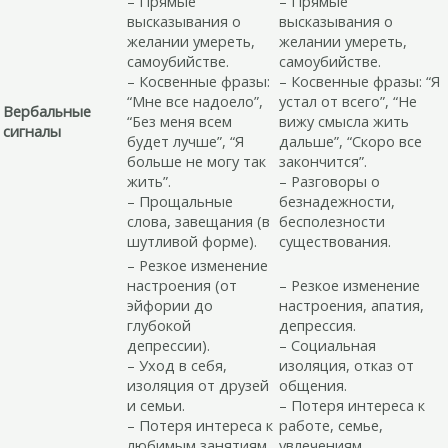
– Прямые
– Прямые
высказывания о
высказывания о
желании умереть,
желании умереть,
самоубийстве.
самоубийстве.
– Косвенные фразы:
– Косвенные фразы: “Я
“Мне все надоело”,
устал от всего”, “Не
Вербальные
“Без меня всем
вижу смысла жить
сигналы
будет лучше”, “Я
дальше”, “Скоро все
больше не могу так
закончится”.
жить”.
– Разговоры о
– Прощальные
безнадежности,
слова, завещания (в
бесполезности
шутливой форме).
существования.
– Резкое изменение
настроения (от
– Резкое изменение
эйфории до
настроения, апатия,
глубокой
депрессия.
депрессии).
– Социальная
– Уход в себя,
изоляция, отказ от
изоляция от друзей
общения.
и семьи.
– Потеря интереса к
– Потеря интереса к
работе, семье,
любимым занятиям,
увлечениям.