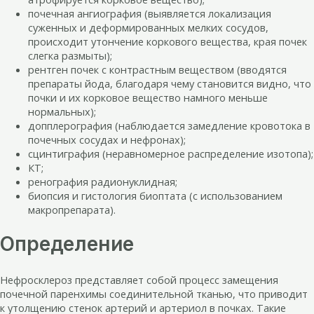
почечная ангиография (выявляется локализация
суженных и деформированных мелких сосудов,
происходит утончение коркового вещества, края почек
слегка размыты);
рентген почек с контрастным веществом (вводятся
препараты йода, благодаря чему становится видно, что
почки и их корковое вещество намного меньше
нормальных);
допплерография (наблюдается замедление кровотока в
почечных сосудах и нефронах);
сцинтиграфия (неравномерное распределение изотопа);
КТ;
ренография радионуклидная;
биопсия и гистология биоптата (с использованием
макропрепарата).
Определение
Нефросклероз представляет собой процесс замещения
почечной паренхимы соединительной тканью, что приводит
к утолщению стенок артерий и артериол в почках. Такие