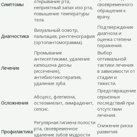
открывание рта,
Симптомы
своевременного
неприятный запах изо рта,
обращения к
повышение температуры
врачу.
тела.
Подтверждение
Визуальный осмотр,
диагноза и
Диагностика
пальпация, рентгенография
оценка степени
(ортопантомограмма).
поражения.
Промывание
Выбор
антисептиками, удаление
оптимальной
капюшона десны
тактики лечения
Лечение
(иссечение),
в зависимости от
антибиотикотерапия,
стадии и
удаление зуба.
тяжести.
Предотвращение
Абсцесс, флегмона,
серьезных
Осложнения
остеомиелит, лимфаденит,
последствий при
сепсис.
отсутствии
лечения.
Регулярная гигиена полости
Снижение риска
рта, своевременное
Профилактика
развития
удаление зубов мудрости