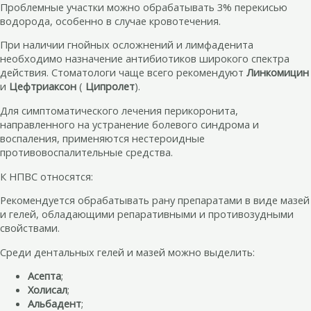
Проблемные участки можно обрабатывать 3% перекисью
водорода, особенно в случае кровотечения.
При наличии гнойных осложнений и лимфаденита
необходимо назначение антибиотиков широкого спектра
действия. Стоматологи чаще всего рекомендуют
Линкомицин
и
Цефтриаксон
(
Ципролет
).
Для симптоматического лечения перикоронита,
направленного на устранение болевого синдрома и
воспаления, применяются нестероидные
противовоспалительные средства.
К НПВС относятся:
Рекомендуется обрабатывать рану препаратами в виде мазей
и гелей, обладающими репаративными и противозудными
свойствами.
Среди дентальных гелей и мазей можно выделить:
Асепта
;
Холисал
;
Альбадент
;