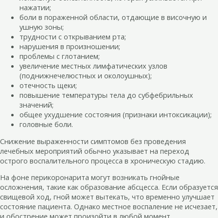
нажатии;
боли в пораженной области, отдающие в височную и
ушную зоны;
трудности с открыванием рта;
нарушения в произношении;
проблемы с глотанием;
увеличение местных лимфатических узлов
(поднижнечелюстных и околоушных);
отечность щеки;
повышение температуры тела до субфебрильных
значений;
общее ухудшение состояния (признаки интоксикации);
головные боли.
Снижение выраженности симптомов без проведения
лечебных мероприятий обычно указывает на переход
острого воспалительного процесса в хроническую стадию.
На фоне перикоронарита могут возникать гнойные
осложнения, такие как образование абсцесса. Если образуется
свищевой ход, гной может вытекать, что временно улучшает
состояние пациента. Однако местное воспаление не исчезает,
и обострение может произойти в любой момент.