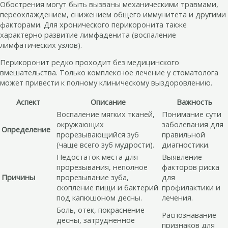
Обострения могут быть вызваны механическими травмами,
переохлаждением, снижением общего иммунитета и другими
факторами. Для хронического перикоронита также
характерно развитие лимфаденита (воспаление
лимфатических узлов).
Перикоронит редко проходит без медицинского
вмешательства. Только комплексное лечение у стоматолога
может привести к полному клиническому выздоровлению.
Аспект
Описание
Важность
Воспаление мягких тканей,
Понимание сути
окружающих
заболевания для
Определение
прорезывающийся зуб
правильной
(чаще всего зуб мудрости).
диагностики.
Недостаток места для
Выявление
прорезывания, неполное
факторов риска
Причины
прорезывание зуба,
для
скопление пищи и бактерий
профилактики и
под капюшоном десны.
лечения.
Боль, отек, покраснение
Распознавание
десны, затрудненное
признаков для